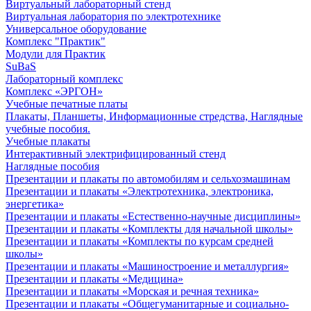
Виртуальный лабораторный стенд
Виртуальная лаборатория по электротехнике
Универсальное оборудование
Комплекс "Практик"
Модули для Практик
SuBaS
Лабораторный комплекс
Комплекс «ЭРГОН»
Учебные печатные платы
Плакаты, Планшеты, Информационные стредства, Наглядные
учебные пособия.
Учебные плакаты
Интерактивный электрифицированный стенд
Наглядные пособия
Презентации и плакаты по автомобилям и сельхозмашинам
Презентации и плакаты «Электротехника, электроника,
энергетика»
Презентации и плакаты «Естественно-научные дисциплины»
Презентации и плакаты «Комплекты для начальной школы»
Презентации и плакаты «Комплекты по курсам средней
школы»
Презентации и плакаты «Машиностроение и металлургия»
Презентации и плакаты «Медицина»
Презентации и плакаты «Морская и речная техника»
Презентации и плакаты «Общегуманитарные и социально-