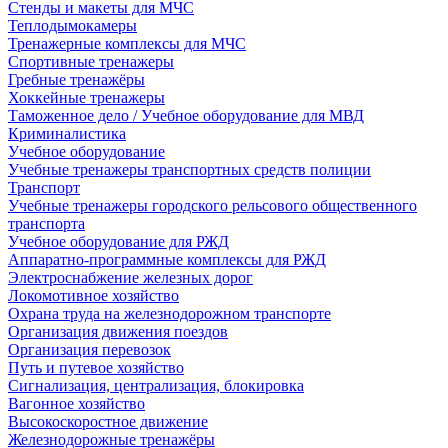
Стенды и макеты для МЧС
Теплодымокамеры
Тренажерные комплексы для МЧС
Спортивные тренажеры
Гребные тренажёры
Хоккейные тренажеры
Таможенное дело / Учебное оборудование для МВД
Криминалистика
Учебное оборудование
Учебные тренажеры транспортных средств полиции
Транспорт
Учебные тренажеры городского рельсового общественного
транспорта
Учебное оборудование для РЖД
Аппаратно-программные комплексы для РЖД
Электроснабжение железных дорог
Локомотивное хозяйство
Охрана труда на железнодорожном транспорте
Организация движения поездов
Организация перевозок
Путь и путевое хозяйство
Сигнализация, централизация, блокировка
Вагонное хозяйство
Высокоскоростное движение
Железнодорожные тренажёры