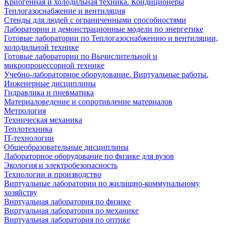
Криогенная и холодильная техника. Кондиционеры
Теплогазоснабжение и вентиляция
Стенды для людей с ограниченными способностями
Лаборатории и демонстрационные модели по энергетике
Готовые лаборатории по Теплогазоснабжению и вентиляции,
холодильной технике
Готовые лаборатории по Вычислительной и
микропроцессорной технике
Учебно-лабораторное оборудование. Виртуальные работы.
Инженерные дисциплины
Гидравлика и пневматика
Материаловедение и сопротивление материалов
Метрология
Техническая механика
Теплотехника
IT-технологии
Общеобразовательные дисциплины
Лабораторное оборудование по физике для вузов
Экология и электробезопасность
Технологии и производство
Виртуальные лаборатории по жилищно-коммунальному
хозяйству
Виртуальная лаборатория по физике
Виртуальная лаборатория по механике
Виртуальная лаборатория по оптике