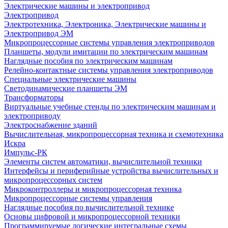
Электрические машины и электропривод
Электропривод
Электротехника, Электроника, Электрические машины и
Электропривод ЭМ
Микропроцессорные системы управления электроприводов
Планшеты, модули имитации по электрическим машинам
Наглядные пособия по электрическим машинам
Релейно-контактные системы управления электроприводов
Специальные электрические машины
Светодинамические планшеты ЭМ
Трансформаторы
Виртуальные учебные стенды по электрическим машинам и
электроприводу
Электроснабжение зданий
Вычислительная, микропроцессорная техника и схемотехника
Искра
Импульс-РК
Элементы систем автоматики, вычислительной техники
Интерфейсы и периферийные устройства вычислительных и
микропроцессорных систем
Микроконтроллеры и микропроцессорная техника
Микропроцессорные системы управления
Наглядные пособия по вычислительной технике
Основы цифровой и микропроцессорной техники
Программируемые логические интегральные схемы