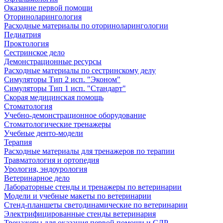
Оказание первой помощи
Оториноларингология
Расходные материалы по оториноларингологии
Педиатрия
Проктология
Сестринское дело
Демонстрационные ресурсы
Расходные материалы по сестринскому делу
Симуляторы Тип 2 исп. "Эконом"
Симуляторы Тип 1 исп. "Стандарт"
Скорая медицинская помощь
Стоматология
Учебно-демонстрационное оборудование
Стоматологические тренажеры
Учебные денто-модели
Терапия
Расходные материалы для тренажеров по терапии
Травматология и ортопедия
Урология, эндоурология
Ветеринарное дело
Лабораторные стенды и тренажеры по ветеринарии
Модели и учебные макеты по ветеринарии
Стенд-планшеты светодинамические по ветеринарии
Электрифицированные стенды ветеринария
Тренажеры для оказания первой помощи и СЛР