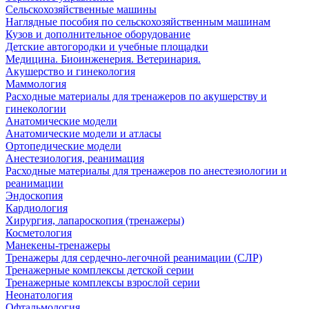
Сельскохозяйственные машины
Наглядные пособия по сельскохозяйственным машинам
Кузов и дополнительное оборудование
Детские автогородки и учебные площадки
Медицина. Биоинженерия. Ветеринария.
Акушерство и гинекология
Маммология
Расходные материалы для тренажеров по акушерству и
гинекологии
Анатомические модели
Анатомические модели и атласы
Ортопедические модели
Анестезиология, реанимация
Расходные материалы для тренажеров по анестезиологии и
реанимации
Эндоскопия
Кардиология
Хирургия, лапароскопия (тренажеры)
Косметология
Манекены-тренажеры
Тренажеры для сердечно-легочной реанимации (СЛР)
Тренажерные комплексы детской серии
Тренажерные комплексы взрослой серии
Неонатология
Офтальмология