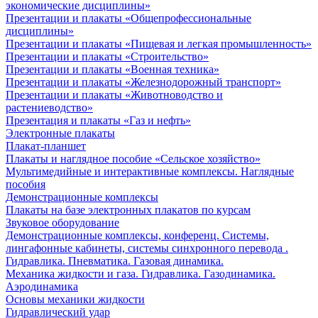
экономические дисциплины»
Презентации и плакаты «Общепрофессиональные
дисциплины»
Презентации и плакаты «Пищевая и легкая промышленность»
Презентации и плакаты «Строительство»
Презентации и плакаты «Военная техника»
Презентации и плакаты «Железнодорожный транспорт»
Презентации и плакаты «Животноводство и
растениеводство»
Презентация и плакаты «Газ и нефть»
Электронные плакаты
Плакат-планшет
Плакаты и наглядное пособие «Сельское хозяйство»
Мультимедийные и интерактивные комплексы. Наглядные
пособия
Демонстрационные комплексы
Плакаты на базе электронных плакатов по курсам
Звуковое оборудование
Демонстрационные комплексы, конференц. Системы,
лингафонные кабинеты, системы синхронного перевода .
Гидравлика. Пневматика. Газовая динамика.
Механика жидкости и газа. Гидравлика. Газодинамика.
Аэродинамика
Основы механики жидкости
Гидравлический удар