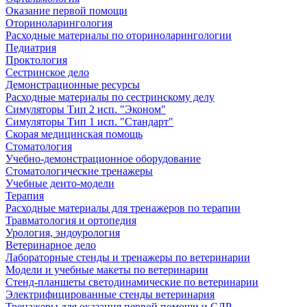
Оказание первой помощи
Оториноларингология
Расходные материалы по оториноларингологии
Педиатрия
Проктология
Сестринское дело
Демонстрационные ресурсы
Расходные материалы по сестринскому делу
Симуляторы Тип 2 исп. "Эконом"
Симуляторы Тип 1 исп. "Стандарт"
Скорая медицинская помощь
Стоматология
Учебно-демонстрационное оборудование
Стоматологические тренажеры
Учебные денто-модели
Терапия
Расходные материалы для тренажеров по терапии
Травматология и ортопедия
Урология, эндоурология
Ветеринарное дело
Лабораторные стенды и тренажеры по ветеринарии
Модели и учебные макеты по ветеринарии
Стенд-планшеты светодинамические по ветеринарии
Электрифицированные стенды ветеринария
Тренажеры для оказания первой помощи и СЛР