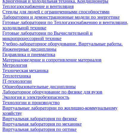
Криогенная и холодильная техника. Кондиционеры
Теплогазоснабжение и вентиляция
Стенды для людей с ограниченными способностями
Лаборатории и демонстрационные модели по энергетике
Готовые лаборатории по Теплогазоснабжению и вентиляции,
холодильной технике
Готовые лаборатории по Вычислительной и
микропроцессорной технике
Учебно-лабораторное оборудование. Виртуальные работы.
Инженерные дисциплины
Гидравлика и пневматика
Материаловедение и сопротивление материалов
Метрология
Техническая механика
Теплотехника
IT-технологии
Общеобразовательные дисциплины
Лабораторное оборудование по физике для вузов
Экология и электробезопасность
Технологии и производство
Виртуальные лаборатории по жилищно-коммунальному
хозяйству
Виртуальная лаборатория по физике
Виртуальная лаборатория по механике
Виртуальная лаборатория по оптике