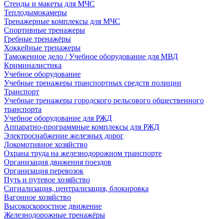
Стенды и макеты для МЧС
Теплодымокамеры
Тренажерные комплексы для МЧС
Спортивные тренажеры
Гребные тренажёры
Хоккейные тренажеры
Таможенное дело / Учебное оборудование для МВД
Криминалистика
Учебное оборудование
Учебные тренажеры транспортных средств полиции
Транспорт
Учебные тренажеры городского рельсового общественного
транспорта
Учебное оборудование для РЖД
Аппаратно-программные комплексы для РЖД
Электроснабжение железных дорог
Локомотивное хозяйство
Охрана труда на железнодорожном транспорте
Организация движения поездов
Организация перевозок
Путь и путевое хозяйство
Сигнализация, централизация, блокировка
Вагонное хозяйство
Высокоскоростное движение
Железнодорожные тренажёры