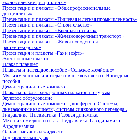
экономические дисциплины»
Презентации и плакаты «Общепрофессиональные
дисциплины»
Презентации и плакаты «Пищевая и легкая промышленность»
Презентации и плакаты «Строительство»
Презентации и плакаты «Военная техника»
Презентации и плакаты «Железнодорожный транспорт»
Презентации и плакаты «Животноводство и
растениеводство»
Презентация и плакаты «Газ и нефть»
Электронные плакаты
Плакат-планшет
Плакаты и наглядное пособие «Сельское хозяйство»
Мультимедийные и интерактивные комплексы. Наглядные
пособия
Демонстрационные комплексы
Плакаты на базе электронных плакатов по курсам
Звуковое оборудование
Демонстрационные комплексы, конференц. Системы,
лингафонные кабинеты, системы синхронного перевода .
Гидравлика. Пневматика. Газовая динамика.
Механика жидкости и газа. Гидравлика. Газодинамика.
Аэродинамика
Основы механики жидкости
Гидравлический удар