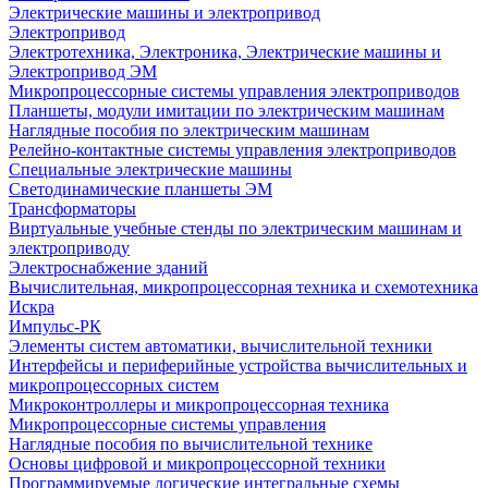
Электрические машины и электропривод
Электропривод
Электротехника, Электроника, Электрические машины и
Электропривод ЭМ
Микропроцессорные системы управления электроприводов
Планшеты, модули имитации по электрическим машинам
Наглядные пособия по электрическим машинам
Релейно-контактные системы управления электроприводов
Специальные электрические машины
Светодинамические планшеты ЭМ
Трансформаторы
Виртуальные учебные стенды по электрическим машинам и
электроприводу
Электроснабжение зданий
Вычислительная, микропроцессорная техника и схемотехника
Искра
Импульс-РК
Элементы систем автоматики, вычислительной техники
Интерфейсы и периферийные устройства вычислительных и
микропроцессорных систем
Микроконтроллеры и микропроцессорная техника
Микропроцессорные системы управления
Наглядные пособия по вычислительной технике
Основы цифровой и микропроцессорной техники
Программируемые логические интегральные схемы