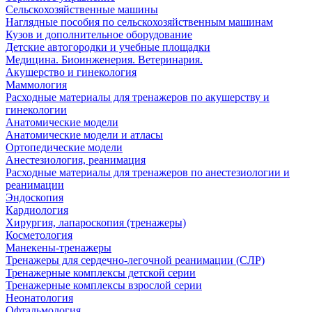
Сельскохозяйственные машины
Наглядные пособия по сельскохозяйственным машинам
Кузов и дополнительное оборудование
Детские автогородки и учебные площадки
Медицина. Биоинженерия. Ветеринария.
Акушерство и гинекология
Маммология
Расходные материалы для тренажеров по акушерству и
гинекологии
Анатомические модели
Анатомические модели и атласы
Ортопедические модели
Анестезиология, реанимация
Расходные материалы для тренажеров по анестезиологии и
реанимации
Эндоскопия
Кардиология
Хирургия, лапароскопия (тренажеры)
Косметология
Манекены-тренажеры
Тренажеры для сердечно-легочной реанимации (СЛР)
Тренажерные комплексы детской серии
Тренажерные комплексы взрослой серии
Неонатология
Офтальмология