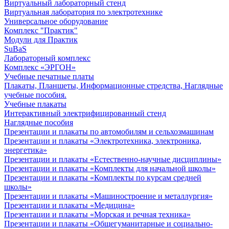
Виртуальный лабораторный стенд
Виртуальная лаборатория по электротехнике
Универсальное оборудование
Комплекс "Практик"
Модули для Практик
SuBaS
Лабораторный комплекс
Комплекс «ЭРГОН»
Учебные печатные платы
Плакаты, Планшеты, Информационные стредства, Наглядные
учебные пособия.
Учебные плакаты
Интерактивный электрифицированный стенд
Наглядные пособия
Презентации и плакаты по автомобилям и сельхозмашинам
Презентации и плакаты «Электротехника, электроника,
энергетика»
Презентации и плакаты «Естественно-научные дисциплины»
Презентации и плакаты «Комплекты для начальной школы»
Презентации и плакаты «Комплекты по курсам средней
школы»
Презентации и плакаты «Машиностроение и металлургия»
Презентации и плакаты «Медицина»
Презентации и плакаты «Морская и речная техника»
Презентации и плакаты «Общегуманитарные и социально-