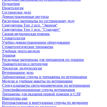
Педиатрия
Проктология
Сестринское дело
Демонстрационные ресурсы
Расходные материалы по сестринскому делу
Симуляторы Тип 2 исп. "Эконом"
Симуляторы Тип 1 исп. "Стандарт"
Скорая медицинская помощь
Стоматология
Учебно-демонстрационное оборудование
Стоматологические тренажеры
Учебные денто-модели
Терапия
Расходные материалы для тренажеров по терапии
Травматология и ортопедия
Урология, эндоурология
Ветеринарное дело
Лабораторные стенды и тренажеры по ветеринарии
Модели и учебные макеты по ветеринарии
Стенд-планшеты светодинамические по ветеринарии
Электрифицированные стенды ветеринария
Тренажеры для оказания первой помощи и СЛР
Имитаторы ран
Интерактивные и виртуальные стенды по медицине
Наглядные пособия по медицине