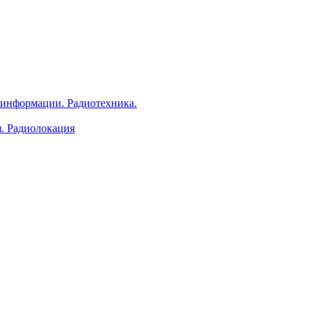
 информации. Радиотехника.
я. Радиолокация