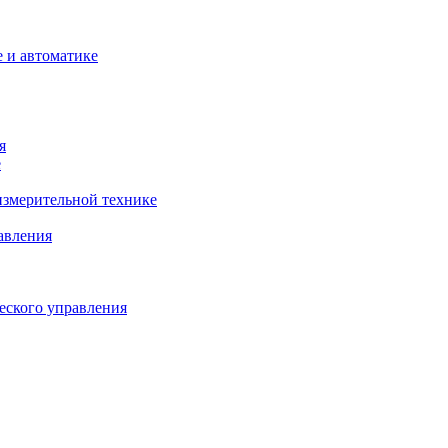
 и автоматике
я
е
змерительной технике
авления
еского управления