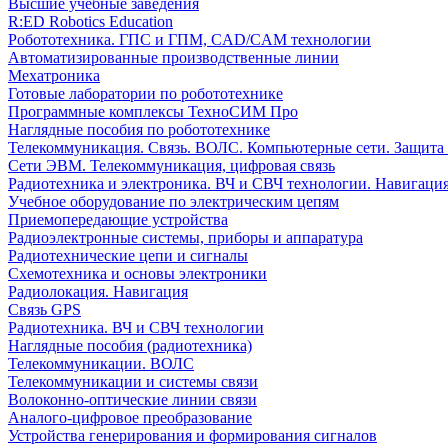
Высшие учебные заведения
R:ED Robotics Education
Робототехника. ГПС и ГПМ, CAD/CAM технологии
Автоматизированные производственные линии
Мехатроника
Готовые лаборатории по робототехнике
Программные комплексы ТехноСИМ Про
Наглядные пособия по робототехнике
Телекоммуникация. Связь. ВОЛС. Компьютерные сети. Защита
Сети ЭВМ. Телекоммуникация, цифровая связь
Радиотехника и электроника. ВЧ и СВЧ технологии. Навигаци
Учебное оборудование по электрическим цепям
Приемопередающие устройства
Радиоэлектронные системы, приборы и аппаратура
Радиотехнические цепи и сигналы
Схемотехника и основы электроники
Радиолокация. Навигация
Связь GPS
Радиотехника. ВЧ и СВЧ технологии
Наглядные пособия (радиотехника)
Телекоммуникации. ВОЛС
Телекоммуникации и системы связи
Волоконно-оптические линии связи
Аналого-цифровое преобразование
Устройства генерирования и формирования сигналов