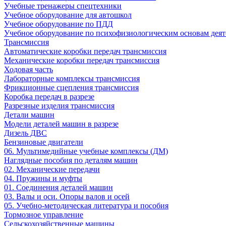
Учебные тренажеры спецтехники
Учебное оборудование для автошкол
Учебное оборудование по ПДД
Учебное оборудование по психофизиологическим основам деят
Трансмиссия
Автоматические коробки передач трансмиссия
Механические коробки передач трансмиссия
Ходовая часть
Лабораторные комплексы трансмиссия
Фрикционные сцепления трансмиссия
Коробка передач в разрезе
Разрезные изделия трансмиссия
Детали машин
Модели деталей машин в разрезе
Дизель ДВС
Бензиновые двигатели
06. Мультимедийные учебные комплексы (ДМ)
Наглядные пособия по деталям машин
02. Механические передачи
04. Пружины и муфты
01. Соединения деталей машин
03. Валы и оси. Опоры валов и осей
05. Учебно-методическая литература и пособия
Тормозное управление
Сельскохозяйственные машины