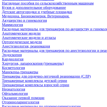
Наглядные пособия по сельскохозяйственным машинам
Кузов и дополнительное оборудование
Детские автогородки и учебные площадки
Медицина. Биоинженерия. Ветеринария.
Акушерство и гинекология
Маммология
Расходные материалы для тренажеров по акушерству и гинеко
Анатомические модели
Анатомические модели и атласы
Ортопедические модели
Анестезиология, реанимация
Расходные материалы для тренажеров по анестезиологии и ре
Эндоскопия
Кардиология
Хирургия, лапароскопия (тренажеры)
Косметология
Манекены-тренажеры
Тренажеры для сердечно-легочной реанимации (СЛР)
Тренажерные комплексы детской серии
Тренажерные комплексы взрослой серии
Неонатология
Офтальмология
Оказание первой помощи
Оториноларингология
Расходные материалы по оториноларингологии