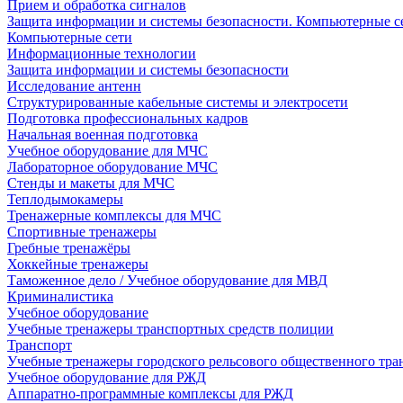
Прием и обработка сигналов
Защита информации и системы безопасности. Компьютерные се
Компьютерные сети
Информационные технологии
Защита информации и системы безопасности
Исследование антенн
Структурированные кабельные системы и электросети
Подготовка профессиональных кадров
Начальная военная подготовка
Учебное оборудование для МЧС
Лабораторное оборудование МЧС
Стенды и макеты для МЧС
Теплодымокамеры
Тренажерные комплексы для МЧС
Спортивные тренажеры
Гребные тренажёры
Хоккейные тренажеры
Таможенное дело / Учебное оборудование для МВД
Криминалистика
Учебное оборудование
Учебные тренажеры транспортных средств полиции
Транспорт
Учебные тренажеры городского рельсового общественного тра
Учебное оборудование для РЖД
Аппаратно-программные комплексы для РЖД