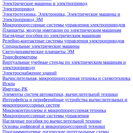
Электрические машины и электропривод
Электропривод
Электротехника, Электроника, Электрические машины и
Электропривод ЭМ
Микропроцессорные системы управления электроприводов
Планшеты, модули имитации по электрическим машинам
Наглядные пособия по электрическим машинам
Релейно-контактные системы управления электроприводов
Специальные электрические машины
Светодинамические планшеты ЭМ
Трансформаторы
Виртуальные учебные стенды по электрическим машинам и
электроприводу
Электроснабжение зданий
Вычислительная, микропроцессорная техника и схемотехника
Искра
Импульс-РК
Элементы систем автоматики, вычислительной техники
Интерфейсы и периферийные устройства вычислительных и
микропроцессорных систем
Микроконтроллеры и микропроцессорная техника
Микропроцессорные системы управления
Наглядные пособия по вычислительной технике
Основы цифровой и микропроцессорной техники
Программируемые логические интегральные схемы