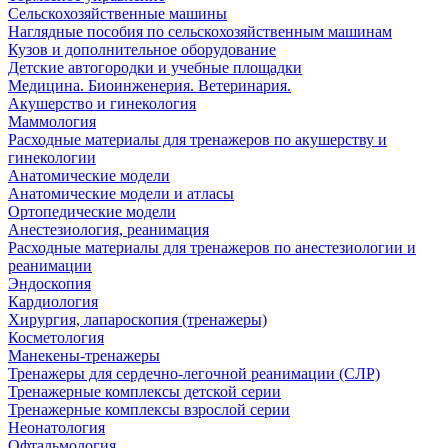
Сельскохозяйственные машины
Наглядные пособия по сельскохозяйственным машинам
Кузов и дополнительное оборудование
Детские автогородки и учебные площадки
Медицина. Биоинженерия. Ветеринария.
Акушерство и гинекология
Маммология
Расходные материалы для тренажеров по акушерству и
гинекологии
Анатомические модели
Анатомические модели и атласы
Ортопедические модели
Анестезиология, реанимация
Расходные материалы для тренажеров по анестезиологии и
реанимации
Эндоскопия
Кардиология
Хирургия, лапароскопия (тренажеры)
Косметология
Манекены-тренажеры
Тренажеры для сердечно-легочной реанимации (СЛР)
Тренажерные комплексы детской серии
Тренажерные комплексы взрослой серии
Неонатология
Офтальмология