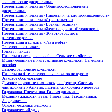
экономические дисциплины»
Презентации и плакаты «Общепрофессиональные
дисциплины»
Презентации и плакаты «Пищевая и легкая промышленность»
Презентации и плакаты «Строительство»
Презентации и плакаты «Военная техника»
Презентации и плакаты «Железнодорожный транспорт»
Презентации и плакаты «Животноводство и
растениеводство»
Презентация и плакаты «Газ и нефть»
Электронные плакаты
Плакат-планшет
Плакаты и наглядное пособие «Сельское хозяйство»
Мультимедийные и интерактивные комплексы. Наглядные
пособия
Демонстрационные комплексы
Плакаты на базе электронных плакатов по курсам
Звуковое оборудование
Демонстрационные комплексы, конференц. Системы,
лингафонные кабинеты, системы синхронного перевода .
Гидравлика. Пневматика. Газовая динамика.
Механика жидкости и газа. Гидравлика. Газодинамика.
Аэродинамика
Основы механики жидкости
Гидравлический удар