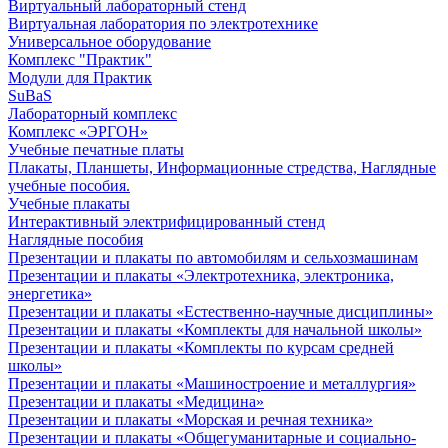
Виртуальный лабораторный стенд
Виртуальная лаборатория по электротехнике
Универсальное оборудование
Комплекс "Практик"
Модули для Практик
SuBaS
Лабораторный комплекс
Комплекс «ЭРГОН»
Учебные печатные платы
Плакаты, Планшеты, Информационные стредства, Наглядные
учебные пособия.
Учебные плакаты
Интерактивный электрифицированный стенд
Наглядные пособия
Презентации и плакаты по автомобилям и сельхозмашинам
Презентации и плакаты «Электротехника, электроника,
энергетика»
Презентации и плакаты «Естественно-научные дисциплины»
Презентации и плакаты «Комплекты для начальной школы»
Презентации и плакаты «Комплекты по курсам средней
школы»
Презентации и плакаты «Машиностроение и металлургия»
Презентации и плакаты «Медицина»
Презентации и плакаты «Морская и речная техника»
Презентации и плакаты «Общегуманитарные и социально-