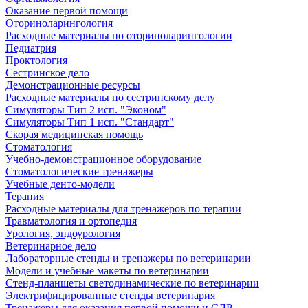
Оказание первой помощи
Оториноларингология
Расходные материалы по оториноларингологии
Педиатрия
Проктология
Сестринское дело
Демонстрационные ресурсы
Расходные материалы по сестринскому делу
Симуляторы Тип 2 исп. "Эконом"
Симуляторы Тип 1 исп. "Стандарт"
Скорая медицинская помощь
Стоматология
Учебно-демонстрационное оборудование
Стоматологические тренажеры
Учебные денто-модели
Терапия
Расходные материалы для тренажеров по терапии
Травматология и ортопедия
Урология, эндоурология
Ветеринарное дело
Лабораторные стенды и тренажеры по ветеринарии
Модели и учебные макеты по ветеринарии
Стенд-планшеты светодинамические по ветеринарии
Электрифицированные стенды ветеринария
Тренажеры для оказания первой помощи и СЛР