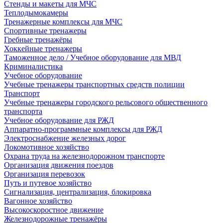
Стенды и макеты для МЧС
Теплодымокамеры
Тренажерные комплексы для МЧС
Спортивные тренажеры
Гребные тренажёры
Хоккейные тренажеры
Таможенное дело / Учебное оборудование для МВД
Криминалистика
Учебное оборудование
Учебные тренажеры транспортных средств полиции
Транспорт
Учебные тренажеры городского рельсового общественного
транспорта
Учебное оборудование для РЖД
Аппаратно-программные комплексы для РЖД
Электроснабжение железных дорог
Локомотивное хозяйство
Охрана труда на железнодорожном транспорте
Организация движения поездов
Организация перевозок
Путь и путевое хозяйство
Сигнализация, централизация, блокировка
Вагонное хозяйство
Высокоскоростное движение
Железнодорожные тренажёры