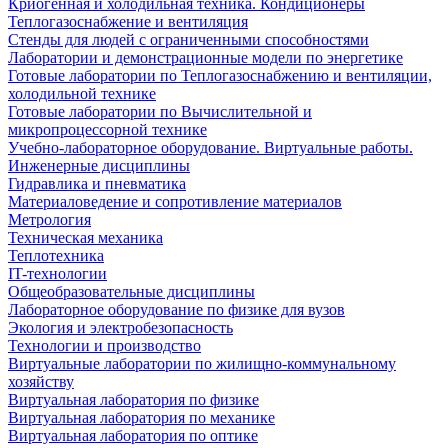
Криогенная и холодильная техника. Кондиционеры
Теплогазоснабжение и вентиляция
Стенды для людей с ограниченными способностями
Лаборатории и демонстрационные модели по энергетике
Готовые лаборатории по Теплогазоснабжению и вентиляции,
холодильной технике
Готовые лаборатории по Вычислительной и
микропроцессорной технике
Учебно-лабораторное оборудование. Виртуальные работы.
Инженерные дисциплины
Гидравлика и пневматика
Материаловедение и сопротивление материалов
Метрология
Техническая механика
Теплотехника
IT-технологии
Общеобразовательные дисциплины
Лабораторное оборудование по физике для вузов
Экология и электробезопасность
Технологии и производство
Виртуальные лаборатории по жилищно-коммунальному
хозяйству
Виртуальная лаборатория по физике
Виртуальная лаборатория по механике
Виртуальная лаборатория по оптике