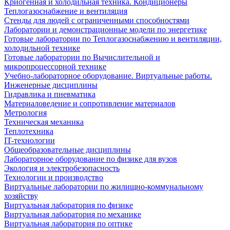
Криогенная и холодильная техника. Кондиционеры
Теплогазоснабжение и вентиляция
Стенды для людей с ограниченными способностями
Лаборатории и демонстрационные модели по энергетике
Готовые лаборатории по Теплогазоснабжению и вентиляции,
холодильной технике
Готовые лаборатории по Вычислительной и
микропроцессорной технике
Учебно-лабораторное оборудование. Виртуальные работы.
Инженерные дисциплины
Гидравлика и пневматика
Материаловедение и сопротивление материалов
Метрология
Техническая механика
Теплотехника
IT-технологии
Общеобразовательные дисциплины
Лабораторное оборудование по физике для вузов
Экология и электробезопасность
Технологии и производство
Виртуальные лаборатории по жилищно-коммунальному
хозяйству
Виртуальная лаборатория по физике
Виртуальная лаборатория по механике
Виртуальная лаборатория по оптике