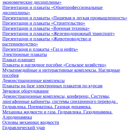
экономические дисциплины»
Презентации и плакаты «Общепрофессиональные
дисциплины»
Презентации и плакаты «Пищевая и легкая промышленность»
Презентации и плакаты «Строительство»
Презентации и плакаты «Военная техника»
Презентации и плакаты «Железнодорожный транспорт»
Презентации и плакаты «Животноводство и
растениеводство»
Презентация и плакаты «Газ и нефть»
Электронные плакаты
Плакат-планшет
Плакаты и наглядное пособие «Сельское хозяйство»
Мультимедийные и интерактивные комплексы. Наглядные
пособия
Демонстрационные комплексы
Плакаты на базе электронных плакатов по курсам
Звуковое оборудование
Демонстрационные комплексы, конференц. Системы,
лингафонные кабинеты, системы синхронного перевода .
Гидравлика. Пневматика. Газовая динамика.
Механика жидкости и газа. Гидравлика. Газодинамика.
Аэродинамика
Основы механики жидкости
Гидравлический удар