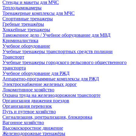
Стенды и макеты для МЧС
Теплодымокамеры
Тренажерные комплексы для МЧС
Спортивные тренажеры
Гребные тренажёры
Хоккейные тренажеры
Таможенное дело / Учебное оборудование для МВД
Криминалистика
Учебное оборудование
Учебные тренажеры транспортных средств полиции
Транспорт
Учебные тренажеры городского рельсового общественного
транспорта
Учебное оборудование для РЖД
Аппаратно-программные комплексы для РЖД
Электроснабжение железных дорог
Локомотивное хозяйство
Охрана труда на железнодорожном транспорте
Организация движения поездов
Организация перевозок
Путь и путевое хозяйство
Сигнализация, централизация, блокировка
Вагонное хозяйство
Высокоскоростное движение
Железнодорожные тренажёры