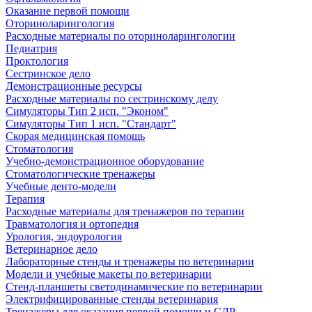
Оказание первой помощи
Оториноларингология
Расходные материалы по оториноларингологии
Педиатрия
Проктология
Сестринское дело
Демонстрационные ресурсы
Расходные материалы по сестринскому делу
Симуляторы Тип 2 исп. "Эконом"
Симуляторы Тип 1 исп. "Стандарт"
Скорая медицинская помощь
Стоматология
Учебно-демонстрационное оборудование
Стоматологические тренажеры
Учебные денто-модели
Терапия
Расходные материалы для тренажеров по терапии
Травматология и ортопедия
Урология, эндоурология
Ветеринарное дело
Лабораторные стенды и тренажеры по ветеринарии
Модели и учебные макеты по ветеринарии
Стенд-планшеты светодинамические по ветеринарии
Электрифицированные стенды ветеринария
Тренажеры для оказания первой помощи и СЛР