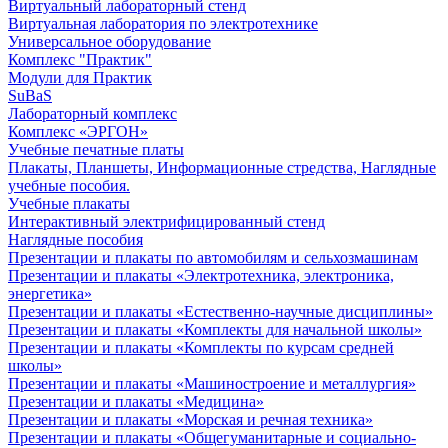
Виртуальный лабораторный стенд
Виртуальная лаборатория по электротехнике
Универсальное оборудование
Комплекс "Практик"
Модули для Практик
SuBaS
Лабораторный комплекс
Комплекс «ЭРГОН»
Учебные печатные платы
Плакаты, Планшеты, Информационные стредства, Наглядные
учебные пособия.
Учебные плакаты
Интерактивный электрифицированный стенд
Наглядные пособия
Презентации и плакаты по автомобилям и сельхозмашинам
Презентации и плакаты «Электротехника, электроника,
энергетика»
Презентации и плакаты «Естественно-научные дисциплины»
Презентации и плакаты «Комплекты для начальной школы»
Презентации и плакаты «Комплекты по курсам средней
школы»
Презентации и плакаты «Машиностроение и металлургия»
Презентации и плакаты «Медицина»
Презентации и плакаты «Морская и речная техника»
Презентации и плакаты «Общегуманитарные и социально-