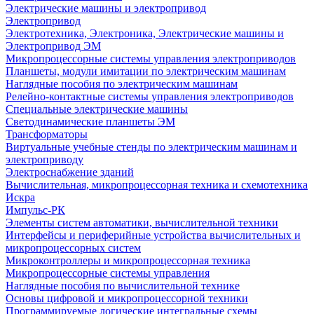
Электрические машины и электропривод
Электропривод
Электротехника, Электроника, Электрические машины и
Электропривод ЭМ
Микропроцессорные системы управления электроприводов
Планшеты, модули имитации по электрическим машинам
Наглядные пособия по электрическим машинам
Релейно-контактные системы управления электроприводов
Специальные электрические машины
Светодинамические планшеты ЭМ
Трансформаторы
Виртуальные учебные стенды по электрическим машинам и
электроприводу
Электроснабжение зданий
Вычислительная, микропроцессорная техника и схемотехника
Искра
Импульс-РК
Элементы систем автоматики, вычислительной техники
Интерфейсы и периферийные устройства вычислительных и
микропроцессорных систем
Микроконтроллеры и микропроцессорная техника
Микропроцессорные системы управления
Наглядные пособия по вычислительной технике
Основы цифровой и микропроцессорной техники
Программируемые логические интегральные схемы