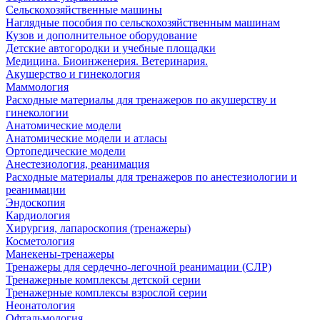
Сельскохозяйственные машины
Наглядные пособия по сельскохозяйственным машинам
Кузов и дополнительное оборудование
Детские автогородки и учебные площадки
Медицина. Биоинженерия. Ветеринария.
Акушерство и гинекология
Маммология
Расходные материалы для тренажеров по акушерству и
гинекологии
Анатомические модели
Анатомические модели и атласы
Ортопедические модели
Анестезиология, реанимация
Расходные материалы для тренажеров по анестезиологии и
реанимации
Эндоскопия
Кардиология
Хирургия, лапароскопия (тренажеры)
Косметология
Манекены-тренажеры
Тренажеры для сердечно-легочной реанимации (СЛР)
Тренажерные комплексы детской серии
Тренажерные комплексы взрослой серии
Неонатология
Офтальмология