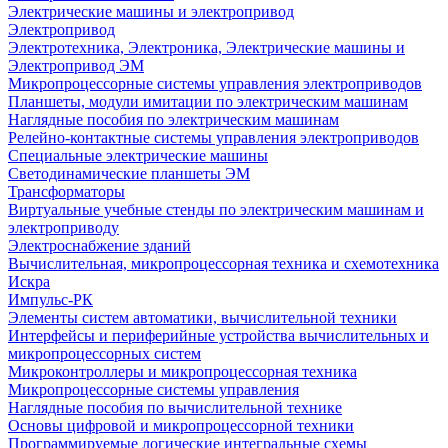
Электрические машины и электропривод
Электропривод
Электротехника, Электроника, Электрические машины и
Электропривод ЭМ
Микропроцессорные системы управления электроприводов
Планшеты, модули имитации по электрическим машинам
Наглядные пособия по электрическим машинам
Релейно-контактные системы управления электроприводов
Специальные электрические машины
Светодинамические планшеты ЭМ
Трансформаторы
Виртуальные учебные стенды по электрическим машинам и
электроприводу
Электроснабжение зданий
Вычислительная, микропроцессорная техника и схемотехника
Искра
Импульс-РК
Элементы систем автоматики, вычислительной техники
Интерфейсы и периферийные устройства вычислительных и
микропроцессорных систем
Микроконтроллеры и микропроцессорная техника
Микропроцессорные системы управления
Наглядные пособия по вычислительной технике
Основы цифровой и микропроцессорной техники
Программируемые логические интегральные схемы