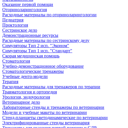
Оказание первой помощи
Оториноларингология
Расходные материалы по оториноларингологии
Педиатрия
Проктология
Сестринское дело
Демонстрационные ресурсы
Расходные материалы по сестринскому делу
Симуляторы Тип 2 исп. "Эконом"
Симуляторы Тип 1 исп. "Стандарт"
Скорая медицинская помощь
Стоматология
Учебно-демонстрационное оборудование
Стоматологические тренажеры
Учебные денто-модели
Терапия
Расходные материалы для тренажеров по терапии
Травматология и ортопедия
Урология, эндоурология
Ветеринарное дело
Лабораторные стенды и тренажеры по ветеринарии
Модели и учебные макеты по ветеринарии
Стенд-планшеты светодинамические по ветеринарии
Электрифицированные стенды ветеринария
Тренажеры для оказания первой помощи и СЛР