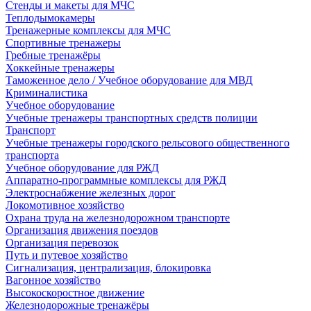
Стенды и макеты для МЧС
Теплодымокамеры
Тренажерные комплексы для МЧС
Спортивные тренажеры
Гребные тренажёры
Хоккейные тренажеры
Таможенное дело / Учебное оборудование для МВД
Криминалистика
Учебное оборудование
Учебные тренажеры транспортных средств полиции
Транспорт
Учебные тренажеры городского рельсового общественного
транспорта
Учебное оборудование для РЖД
Аппаратно-программные комплексы для РЖД
Электроснабжение железных дорог
Локомотивное хозяйство
Охрана труда на железнодорожном транспорте
Организация движения поездов
Организация перевозок
Путь и путевое хозяйство
Сигнализация, централизация, блокировка
Вагонное хозяйство
Высокоскоростное движение
Железнодорожные тренажёры