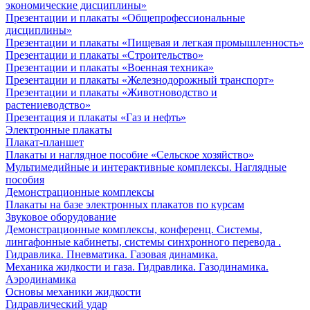
экономические дисциплины»
Презентации и плакаты «Общепрофессиональные
дисциплины»
Презентации и плакаты «Пищевая и легкая промышленность»
Презентации и плакаты «Строительство»
Презентации и плакаты «Военная техника»
Презентации и плакаты «Железнодорожный транспорт»
Презентации и плакаты «Животноводство и
растениеводство»
Презентация и плакаты «Газ и нефть»
Электронные плакаты
Плакат-планшет
Плакаты и наглядное пособие «Сельское хозяйство»
Мультимедийные и интерактивные комплексы. Наглядные
пособия
Демонстрационные комплексы
Плакаты на базе электронных плакатов по курсам
Звуковое оборудование
Демонстрационные комплексы, конференц. Системы,
лингафонные кабинеты, системы синхронного перевода .
Гидравлика. Пневматика. Газовая динамика.
Механика жидкости и газа. Гидравлика. Газодинамика.
Аэродинамика
Основы механики жидкости
Гидравлический удар