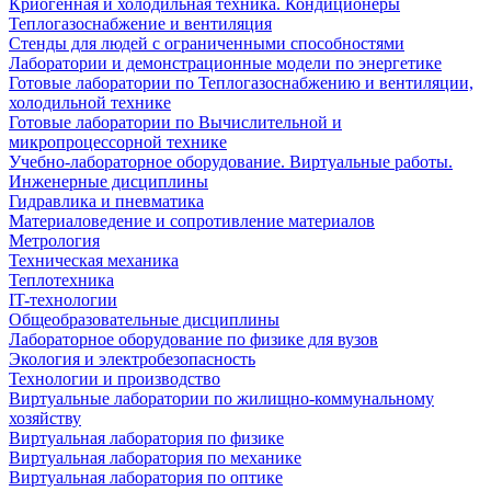
Криогенная и холодильная техника. Кондиционеры
Теплогазоснабжение и вентиляция
Стенды для людей с ограниченными способностями
Лаборатории и демонстрационные модели по энергетике
Готовые лаборатории по Теплогазоснабжению и вентиляции,
холодильной технике
Готовые лаборатории по Вычислительной и
микропроцессорной технике
Учебно-лабораторное оборудование. Виртуальные работы.
Инженерные дисциплины
Гидравлика и пневматика
Материаловедение и сопротивление материалов
Метрология
Техническая механика
Теплотехника
IT-технологии
Общеобразовательные дисциплины
Лабораторное оборудование по физике для вузов
Экология и электробезопасность
Технологии и производство
Виртуальные лаборатории по жилищно-коммунальному
хозяйству
Виртуальная лаборатория по физике
Виртуальная лаборатория по механике
Виртуальная лаборатория по оптике