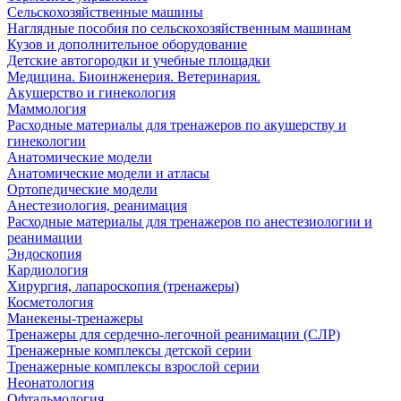
Сельскохозяйственные машины
Наглядные пособия по сельскохозяйственным машинам
Кузов и дополнительное оборудование
Детские автогородки и учебные площадки
Медицина. Биоинженерия. Ветеринария.
Акушерство и гинекология
Маммология
Расходные материалы для тренажеров по акушерству и
гинекологии
Анатомические модели
Анатомические модели и атласы
Ортопедические модели
Анестезиология, реанимация
Расходные материалы для тренажеров по анестезиологии и
реанимации
Эндоскопия
Кардиология
Хирургия, лапароскопия (тренажеры)
Косметология
Манекены-тренажеры
Тренажеры для сердечно-легочной реанимации (СЛР)
Тренажерные комплексы детской серии
Тренажерные комплексы взрослой серии
Неонатология
Офтальмология