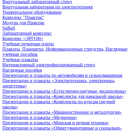
Виртуальный лабораторный стенд
Виртуальная лаборатория по электротехнике
Универсальное оборудование
Комплекс "Практик"
Модули для Практик
SuBaS
Лабораторный комплекс
Комплекс «ЭРГОН»
Учебные печатные платы
Плакаты, Планшеты, Информационные стредства, Наглядные
учебные пособия.
Учебные плакаты
Интерактивный электрифицированный стенд
Наглядные пособия
Презентации и плакаты по автомобилям и сельхозмашинам
Презентации и плакаты «Электротехника, электроника,
энергетика»
Презентации и плакаты «Естественно-научные дисциплины»
Презентации и плакаты «Комплекты для начальной школы»
Презентации и плакаты «Комплекты по курсам средней
школы»
Презентации и плакаты «Машиностроение и металлургия»
Презентации и плакаты «Медицина»
Презентации и плакаты «Морская и речная техника»
Презентации и плакаты «Общегуманитарные и социально-