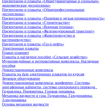
Презентации и плакаты «Общегуманитарные и социально-
экономические дисциплины»
Презентации и плакаты «Общепрофессиональные
дисциплины»
Презентации и плакаты «Пищевая и легкая промышленность»
Презентации и плакаты «Строительство»
Презентации и плакаты «Военная техника»
Презентации и плакаты «Железнодорожный транспорт»
Презентации и плакаты «Животноводство и
растениеводство»
Презентация и плакаты «Газ и нефть»
Электронные плакаты
Плакат-планшет
Плакаты и наглядное пособие «Сельское хозяйство»
Мультимедийные и интерактивные комплексы. Наглядные
пособия
Демонстрационные комплексы
Плакаты на базе электронных плакатов по курсам
Звуковое оборудование
Демонстрационные комплексы, конференц. Системы,
лингафонные кабинеты, системы синхронного перевода .
Гидравлика. Пневматика. Газовая динамика.
Механика жидкости и газа. Гидравлика. Газодинамика.
Аэродинамика
Основы механики жидкости