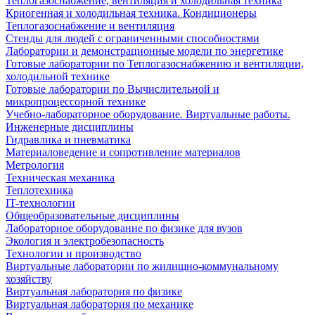
Теплогазоснабжение, вентиляция и холодильная техника
Криогенная и холодильная техника. Кондиционеры
Теплогазоснабжение и вентиляция
Стенды для людей с ограниченными способностями
Лаборатории и демонстрационные модели по энергетике
Готовые лаборатории по Теплогазоснабжению и вентиляции,
холодильной технике
Готовые лаборатории по Вычислительной и
микропроцессорной технике
Учебно-лабораторное оборудование. Виртуальные работы.
Инженерные дисциплины
Гидравлика и пневматика
Материаловедение и сопротивление материалов
Метрология
Техническая механика
Теплотехника
IT-технологии
Общеобразовательные дисциплины
Лабораторное оборудование по физике для вузов
Экология и электробезопасность
Технологии и производство
Виртуальные лаборатории по жилищно-коммунальному
хозяйству
Виртуальная лаборатория по физике
Виртуальная лаборатория по механике