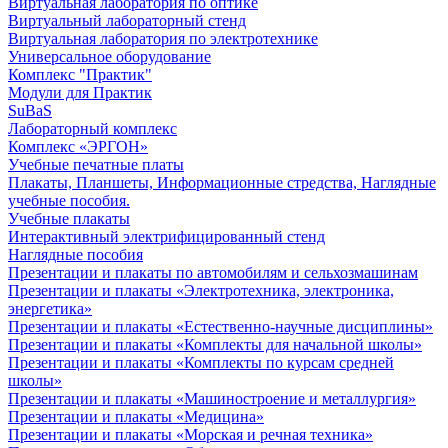
Виртуальная лаборатория по оптике
Виртуальный лабораторный стенд
Виртуальная лаборатория по электротехнике
Универсальное оборудование
Комплекс "Практик"
Модули для Практик
SuBaS
Лабораторный комплекс
Комплекс «ЭРГОН»
Учебные печатные платы
Плакаты, Планшеты, Информационные стредства, Наглядные
учебные пособия.
Учебные плакаты
Интерактивный электрифицированный стенд
Наглядные пособия
Презентации и плакаты по автомобилям и сельхозмашинам
Презентации и плакаты «Электротехника, электроника,
энергетика»
Презентации и плакаты «Естественно-научные дисциплины»
Презентации и плакаты «Комплекты для начальной школы»
Презентации и плакаты «Комплекты по курсам средней
школы»
Презентации и плакаты «Машиностроение и металлургия»
Презентации и плакаты «Медицина»
Презентации и плакаты «Морская и речная техника»