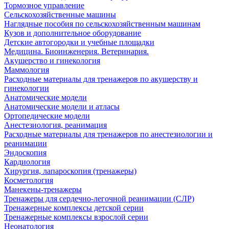
Тормозное управление
Сельскохозяйственные машины
Наглядные пособия по сельскохозяйственным машинам
Кузов и дополнительное оборудование
Детские автогородки и учебные площадки
Медицина. Биоинженерия. Ветеринария.
Акушерство и гинекология
Маммология
Расходные материалы для тренажеров по акушерству и
гинекологии
Анатомические модели
Анатомические модели и атласы
Ортопедические модели
Анестезиология, реанимация
Расходные материалы для тренажеров по анестезиологии и
реанимации
Эндоскопия
Кардиология
Хирургия, лапароскопия (тренажеры)
Косметология
Манекены-тренажеры
Тренажеры для сердечно-легочной реанимации (СЛР)
Тренажерные комплексы детской серии
Тренажерные комплексы взрослой серии
Неонатология