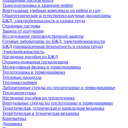
Поршневые насосы нефть
Транспортировка и хранение нефти
Виртуальные учебные комплексы по нефти и газу
Общетехнические и естественно-научные дисциплины
БЖД, электробезопасность и охрана труда
Охранные системы
Защита от излучения
Исследование производственной защиты
Готовые лаборатории по БЖД, электробезопасности
БЖД (промышленная безопасность и охрана труда)
Электробезопасность
Наглядные пособия по БЖД
Охранно-пожарная сигнализация
Молекулярная физика и термодинамика
Теплотехника и термодинамика
Тепловые процессы
Тепломассообмен
Лабораторные стенды по теплотехнике и термодинамике
Теплоэнергетика
Наглядные пособия по теплотехнике
Виртуальные стенды по теплотехнике и термодинамике
Теоретическая, техническая и прикладная механика
Теоретическая и техническая механика
Кинематика
Динамика