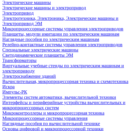
Электрические машины
Электрические машины и электропривод
Электропривод
Электротехника, Электроника, Электрические машины и
Электропривод ЭМ
Микропроцессорные системы управления электроприводов
Планшеты, модули имитации по электрическим машинам
Наглядные пособия по электрическим машинам
Релейно-контактные системы управления электроприводов
Специальные электрические машины
Светодинамические планшеты ЭМ
Трансформаторы
Виртуальные учебные стенды по электрическим машинам и
электроприводу
Электроснабжение зданий
Вычислительная, микропроцессорная техника и схемотехника
Искра
Импульс-РК
Элементы систем автоматики, вычислительной техники
Интерфейсы и периферийные устройства вычислительных и
микропроцессорных систем
Микроконтроллеры и микропроцессорная техника
Микропроцессорные системы управления
Наглядные пособия по вычислительной технике
Основы цифровой и микропроцессорной техники