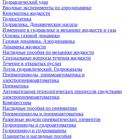
Гидравлический удар
Вводные эксперименты по аэродинамике
Кинематика жидкости
Гидростатика
Гидравлика. Динамические насосы
Измерение в гидравлике и механике жидкости и газа
Основы газовой динамики
Газовая динамика. Аэродинамика
Динамика жидкости
Наглядные пособия по механике жидкости
Специальные вопросы течения жидкости
Течение в открытых руслах
Лоток гидравлический. Гидроканалы
Пневмоприводы, пневмоавтоматика и
электропневмоавтоматика
Пневматика
Автоматизация технологических процессов средствами
электропневмоавтоматики
Компрессоры
Наглядные пособия по пневматике
Пневмоприводы и пневмоавтоматика
Разрезные модели пневматических элементов
Гидроприводы и гидроавтоматика
Гидропривод и гидромашины
Планшеты и наглядные пособия