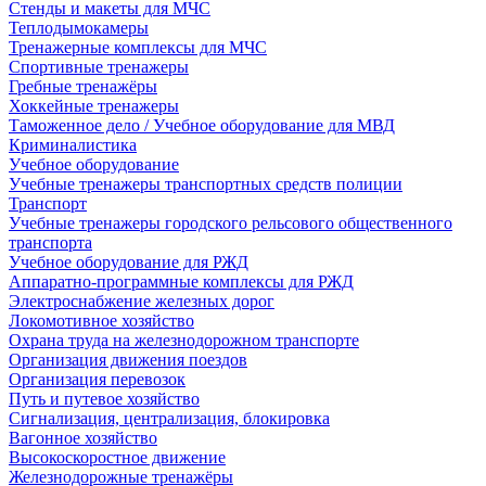
Стенды и макеты для МЧС
Теплодымокамеры
Тренажерные комплексы для МЧС
Спортивные тренажеры
Гребные тренажёры
Хоккейные тренажеры
Таможенное дело / Учебное оборудование для МВД
Криминалистика
Учебное оборудование
Учебные тренажеры транспортных средств полиции
Транспорт
Учебные тренажеры городского рельсового общественного
транспорта
Учебное оборудование для РЖД
Аппаратно-программные комплексы для РЖД
Электроснабжение железных дорог
Локомотивное хозяйство
Охрана труда на железнодорожном транспорте
Организация движения поездов
Организация перевозок
Путь и путевое хозяйство
Сигнализация, централизация, блокировка
Вагонное хозяйство
Высокоскоростное движение
Железнодорожные тренажёры