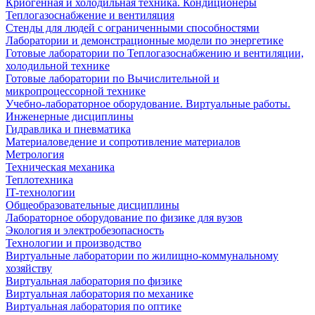
Криогенная и холодильная техника. Кондиционеры
Теплогазоснабжение и вентиляция
Стенды для людей с ограниченными способностями
Лаборатории и демонстрационные модели по энергетике
Готовые лаборатории по Теплогазоснабжению и вентиляции,
холодильной технике
Готовые лаборатории по Вычислительной и
микропроцессорной технике
Учебно-лабораторное оборудование. Виртуальные работы.
Инженерные дисциплины
Гидравлика и пневматика
Материаловедение и сопротивление материалов
Метрология
Техническая механика
Теплотехника
IT-технологии
Общеобразовательные дисциплины
Лабораторное оборудование по физике для вузов
Экология и электробезопасность
Технологии и производство
Виртуальные лаборатории по жилищно-коммунальному
хозяйству
Виртуальная лаборатория по физике
Виртуальная лаборатория по механике
Виртуальная лаборатория по оптике