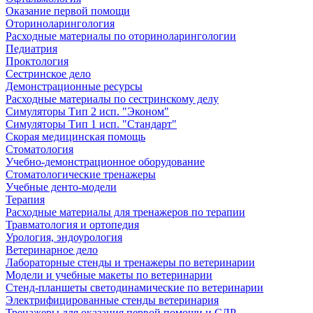
Оказание первой помощи
Оториноларингология
Расходные материалы по оториноларингологии
Педиатрия
Проктология
Сестринское дело
Демонстрационные ресурсы
Расходные материалы по сестринскому делу
Симуляторы Тип 2 исп. "Эконом"
Симуляторы Тип 1 исп. "Стандарт"
Скорая медицинская помощь
Стоматология
Учебно-демонстрационное оборудование
Стоматологические тренажеры
Учебные денто-модели
Терапия
Расходные материалы для тренажеров по терапии
Травматология и ортопедия
Урология, эндоурология
Ветеринарное дело
Лабораторные стенды и тренажеры по ветеринарии
Модели и учебные макеты по ветеринарии
Стенд-планшеты светодинамические по ветеринарии
Электрифицированные стенды ветеринария
Тренажеры для оказания первой помощи и СЛР