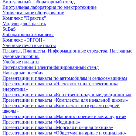
Виртуальный лабораторный стенд
Виртуальная лаборатория по электротехнике
Универсальное оборудование
Комплекс "Практик"
Модули для Практик
SuBaS
Лабораторный комплекс
Комплекс «ЭРГОН»
Учебные печатные платы
Плакаты, Планшеты, Информационные стредства, Наглядные
учебные пособия.
Учебные плакаты
Интерактивный электрифицированный стенд
Наглядные пособия
Презентации и плакаты по автомобилям и сельхозмашинам
Презентации и плакаты «Электротехника, электроника,
энергетика»
Презентации и плакаты «Естественно-научные дисциплины»
Презентации и плакаты «Комплекты для начальной школы»
Презентации и плакаты «Комплекты по курсам средней
школы»
Презентации и плакаты «Машиностроение и металлургия»
Презентации и плакаты «Медицина»
Презентации и плакаты «Морская и речная техника»
Презентации и плакаты «Общегуманитарные и социально-