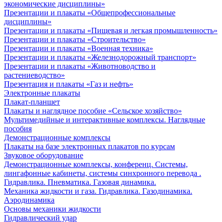
экономические дисциплины»
Презентации и плакаты «Общепрофессиональные
дисциплины»
Презентации и плакаты «Пищевая и легкая промышленность»
Презентации и плакаты «Строительство»
Презентации и плакаты «Военная техника»
Презентации и плакаты «Железнодорожный транспорт»
Презентации и плакаты «Животноводство и
растениеводство»
Презентация и плакаты «Газ и нефть»
Электронные плакаты
Плакат-планшет
Плакаты и наглядное пособие «Сельское хозяйство»
Мультимедийные и интерактивные комплексы. Наглядные
пособия
Демонстрационные комплексы
Плакаты на базе электронных плакатов по курсам
Звуковое оборудование
Демонстрационные комплексы, конференц. Системы,
лингафонные кабинеты, системы синхронного перевода .
Гидравлика. Пневматика. Газовая динамика.
Механика жидкости и газа. Гидравлика. Газодинамика.
Аэродинамика
Основы механики жидкости
Гидравлический удар