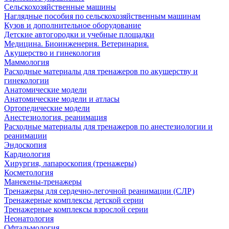
Сельскохозяйственные машины
Наглядные пособия по сельскохозяйственным машинам
Кузов и дополнительное оборудование
Детские автогородки и учебные площадки
Медицина. Биоинженерия. Ветеринария.
Акушерство и гинекология
Маммология
Расходные материалы для тренажеров по акушерству и
гинекологии
Анатомические модели
Анатомические модели и атласы
Ортопедические модели
Анестезиология, реанимация
Расходные материалы для тренажеров по анестезиологии и
реанимации
Эндоскопия
Кардиология
Хирургия, лапароскопия (тренажеры)
Косметология
Манекены-тренажеры
Тренажеры для сердечно-легочной реанимации (СЛР)
Тренажерные комплексы детской серии
Тренажерные комплексы взрослой серии
Неонатология
Офтальмология