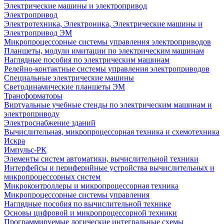
Электрические машины и электропривод
Электропривод
Электротехника, Электроника, Электрические машины и
Электропривод ЭМ
Микропроцессорные системы управления электроприводов
Планшеты, модули имитации по электрическим машинам
Наглядные пособия по электрическим машинам
Релейно-контактные системы управления электроприводов
Специальные электрические машины
Светодинамические планшеты ЭМ
Трансформаторы
Виртуальные учебные стенды по электрическим машинам и
электроприводу
Электроснабжение зданий
Вычислительная, микропроцессорная техника и схемотехника
Искра
Импульс-РК
Элементы систем автоматики, вычислительной техники
Интерфейсы и периферийные устройства вычислительных и
микропроцессорных систем
Микроконтроллеры и микропроцессорная техника
Микропроцессорные системы управления
Наглядные пособия по вычислительной технике
Основы цифровой и микропроцессорной техники
Программируемые логические интегральные схемы