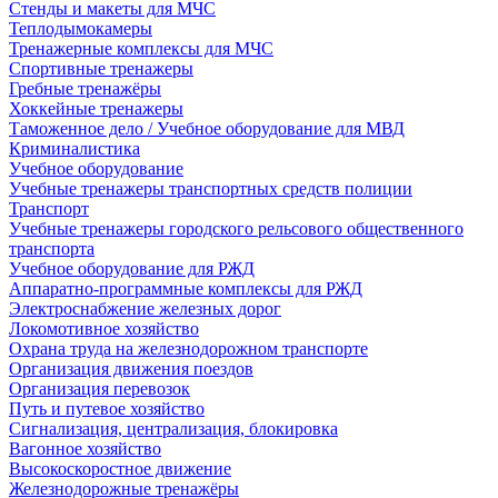
Стенды и макеты для МЧС
Теплодымокамеры
Тренажерные комплексы для МЧС
Спортивные тренажеры
Гребные тренажёры
Хоккейные тренажеры
Таможенное дело / Учебное оборудование для МВД
Криминалистика
Учебное оборудование
Учебные тренажеры транспортных средств полиции
Транспорт
Учебные тренажеры городского рельсового общественного
транспорта
Учебное оборудование для РЖД
Аппаратно-программные комплексы для РЖД
Электроснабжение железных дорог
Локомотивное хозяйство
Охрана труда на железнодорожном транспорте
Организация движения поездов
Организация перевозок
Путь и путевое хозяйство
Сигнализация, централизация, блокировка
Вагонное хозяйство
Высокоскоростное движение
Железнодорожные тренажёры