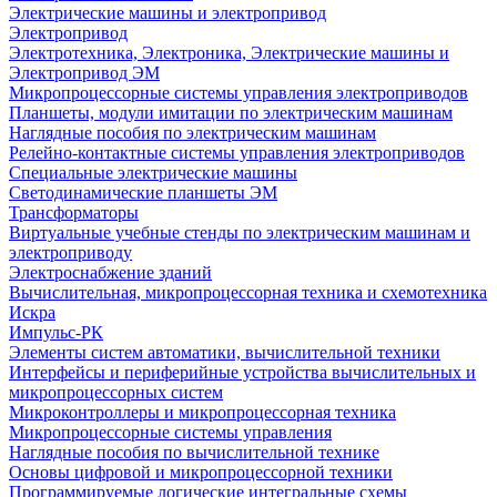
Электрические машины и электропривод
Электропривод
Электротехника, Электроника, Электрические машины и
Электропривод ЭМ
Микропроцессорные системы управления электроприводов
Планшеты, модули имитации по электрическим машинам
Наглядные пособия по электрическим машинам
Релейно-контактные системы управления электроприводов
Специальные электрические машины
Светодинамические планшеты ЭМ
Трансформаторы
Виртуальные учебные стенды по электрическим машинам и
электроприводу
Электроснабжение зданий
Вычислительная, микропроцессорная техника и схемотехника
Искра
Импульс-РК
Элементы систем автоматики, вычислительной техники
Интерфейсы и периферийные устройства вычислительных и
микропроцессорных систем
Микроконтроллеры и микропроцессорная техника
Микропроцессорные системы управления
Наглядные пособия по вычислительной технике
Основы цифровой и микропроцессорной техники
Программируемые логические интегральные схемы