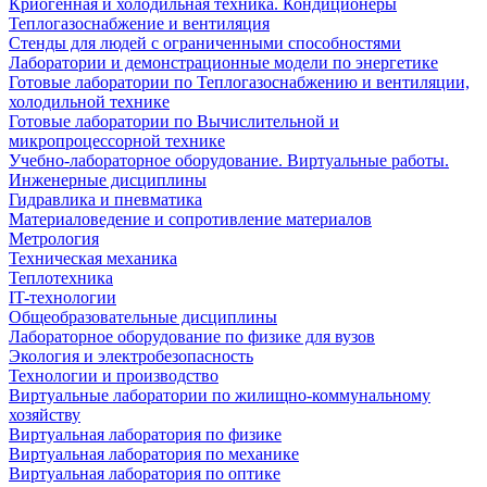
Криогенная и холодильная техника. Кондиционеры
Теплогазоснабжение и вентиляция
Стенды для людей с ограниченными способностями
Лаборатории и демонстрационные модели по энергетике
Готовые лаборатории по Теплогазоснабжению и вентиляции,
холодильной технике
Готовые лаборатории по Вычислительной и
микропроцессорной технике
Учебно-лабораторное оборудование. Виртуальные работы.
Инженерные дисциплины
Гидравлика и пневматика
Материаловедение и сопротивление материалов
Метрология
Техническая механика
Теплотехника
IT-технологии
Общеобразовательные дисциплины
Лабораторное оборудование по физике для вузов
Экология и электробезопасность
Технологии и производство
Виртуальные лаборатории по жилищно-коммунальному
хозяйству
Виртуальная лаборатория по физике
Виртуальная лаборатория по механике
Виртуальная лаборатория по оптике