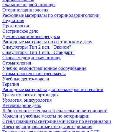
Оказание первой помощи
Оториноларингология
Расходные материалы по оториноларингологии
Педиатрия
Проктология
Сестринское дело
Демонстрационные ресурсы
Расходные материалы по сестринскому делу
Симуляторы Тип 2 исп. "Эконом"
Симуляторы Тип 1 исп. "Стандарт"
Скорая медицинская помощь
Стоматология
Учебно-демонстрационное оборудование
Стоматологические тренажеры
Учебные денто-модели
Терапия
Расходные материалы для тренажеров по терапии
Травматология и ортопедия
Урология, эндоурология
Ветеринарное дело
Лабораторные стенды и тренажеры по ветеринарии
Модели и учебные макеты по ветеринарии
Стенд-планшеты светодинамические по ветеринарии
Электрифицированные стенды ветеринария
Тренажеры для оказания первой помощи и СЛР