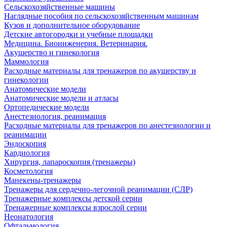
Сельскохозяйственные машины
Наглядные пособия по сельскохозяйственным машинам
Кузов и дополнительное оборудование
Детские автогородки и учебные площадки
Медицина. Биоинженерия. Ветеринария.
Акушерство и гинекология
Маммология
Расходные материалы для тренажеров по акушерству и
гинекологии
Анатомические модели
Анатомические модели и атласы
Ортопедические модели
Анестезиология, реанимация
Расходные материалы для тренажеров по анестезиологии и
реанимации
Эндоскопия
Кардиология
Хирургия, лапароскопия (тренажеры)
Косметология
Манекены-тренажеры
Тренажеры для сердечно-легочной реанимации (СЛР)
Тренажерные комплексы детской серии
Тренажерные комплексы взрослой серии
Неонатология
Офтальмология