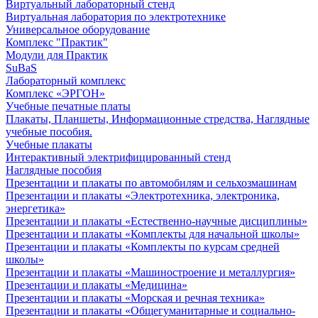
Виртуальный лабораторный стенд
Виртуальная лаборатория по электротехнике
Универсальное оборудование
Комплекс "Практик"
Модули для Практик
SuBaS
Лабораторный комплекс
Комплекс «ЭРГОН»
Учебные печатные платы
Плакаты, Планшеты, Информационные стредства, Наглядные
учебные пособия.
Учебные плакаты
Интерактивный электрифицированный стенд
Наглядные пособия
Презентации и плакаты по автомобилям и сельхозмашинам
Презентации и плакаты «Электротехника, электроника,
энергетика»
Презентации и плакаты «Естественно-научные дисциплины»
Презентации и плакаты «Комплекты для начальной школы»
Презентации и плакаты «Комплекты по курсам средней
школы»
Презентации и плакаты «Машиностроение и металлургия»
Презентации и плакаты «Медицина»
Презентации и плакаты «Морская и речная техника»
Презентации и плакаты «Общегуманитарные и социально-