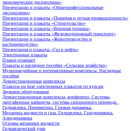
экономические дисциплины»
Презентации и плакаты «Общепрофессиональные
дисциплины»
Презентации и плакаты «Пищевая и легкая промышленность»
Презентации и плакаты «Строительство»
Презентации и плакаты «Военная техника»
Презентации и плакаты «Железнодорожный транспорт»
Презентации и плакаты «Животноводство и
растениеводство»
Презентация и плакаты «Газ и нефть»
Электронные плакаты
Плакат-планшет
Плакаты и наглядное пособие «Сельское хозяйство»
Мультимедийные и интерактивные комплексы. Наглядные
пособия
Демонстрационные комплексы
Плакаты на базе электронных плакатов по курсам
Звуковое оборудование
Демонстрационные комплексы, конференц. Системы,
лингафонные кабинеты, системы синхронного перевода .
Гидравлика. Пневматика. Газовая динамика.
Механика жидкости и газа. Гидравлика. Газодинамика.
Аэродинамика
Основы механики жидкости
Гидравлический удар