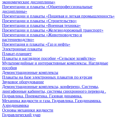
экономические дисциплины»
Презентации и плакаты «Общепрофессиональные
дисциплины»
Презентации и плакаты «Пищевая и легкая промышленность»
Презентации и плакаты «Строительство»
Презентации и плакаты «Военная техника»
Презентации и плакаты «Железнодорожный транспорт»
Презентации и плакаты «Животноводство и
растениеводство»
Презентация и плакаты «Газ и нефть»
Электронные плакаты
Плакат-планшет
Плакаты и наглядное пособие «Сельское хозяйство»
Мультимедийные и интерактивные комплексы. Наглядные
пособия
Демонстрационные комплексы
Плакаты на базе электронных плакатов по курсам
Звуковое оборудование
Демонстрационные комплексы, конференц. Системы,
лингафонные кабинеты, системы синхронного перевода .
Гидравлика. Пневматика. Газовая динамика.
Механика жидкости и газа. Гидравлика. Газодинамика.
Аэродинамика
Основы механики жидкости
Гидравлический удар