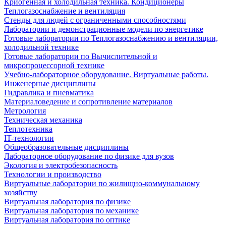
Криогенная и холодильная техника. Кондиционеры
Теплогазоснабжение и вентиляция
Стенды для людей с ограниченными способностями
Лаборатории и демонстрационные модели по энергетике
Готовые лаборатории по Теплогазоснабжению и вентиляции,
холодильной технике
Готовые лаборатории по Вычислительной и
микропроцессорной технике
Учебно-лабораторное оборудование. Виртуальные работы.
Инженерные дисциплины
Гидравлика и пневматика
Материаловедение и сопротивление материалов
Метрология
Техническая механика
Теплотехника
IT-технологии
Общеобразовательные дисциплины
Лабораторное оборудование по физике для вузов
Экология и электробезопасность
Технологии и производство
Виртуальные лаборатории по жилищно-коммунальному
хозяйству
Виртуальная лаборатория по физике
Виртуальная лаборатория по механике
Виртуальная лаборатория по оптике