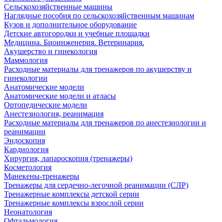
Сельскохозяйственные машины
Наглядные пособия по сельскохозяйственным машинам
Кузов и дополнительное оборудование
Детские автогородки и учебные площадки
Медицина. Биоинженерия. Ветеринария.
Акушерство и гинекология
Маммология
Расходные материалы для тренажеров по акушерству и
гинекологии
Анатомические модели
Анатомические модели и атласы
Ортопедические модели
Анестезиология, реанимация
Расходные материалы для тренажеров по анестезиологии и
реанимации
Эндоскопия
Кардиология
Хирургия, лапароскопия (тренажеры)
Косметология
Манекены-тренажеры
Тренажеры для сердечно-легочной реанимации (СЛР)
Тренажерные комплексы детской серии
Тренажерные комплексы взрослой серии
Неонатология
Офтальмология