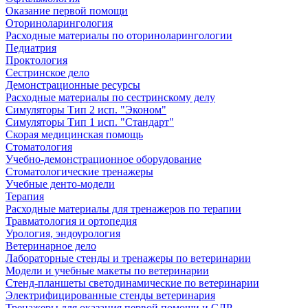
Оказание первой помощи
Оториноларингология
Расходные материалы по оториноларингологии
Педиатрия
Проктология
Сестринское дело
Демонстрационные ресурсы
Расходные материалы по сестринскому делу
Симуляторы Тип 2 исп. "Эконом"
Симуляторы Тип 1 исп. "Стандарт"
Скорая медицинская помощь
Стоматология
Учебно-демонстрационное оборудование
Стоматологические тренажеры
Учебные денто-модели
Терапия
Расходные материалы для тренажеров по терапии
Травматология и ортопедия
Урология, эндоурология
Ветеринарное дело
Лабораторные стенды и тренажеры по ветеринарии
Модели и учебные макеты по ветеринарии
Стенд-планшеты светодинамические по ветеринарии
Электрифицированные стенды ветеринария
Тренажеры для оказания первой помощи и СЛР