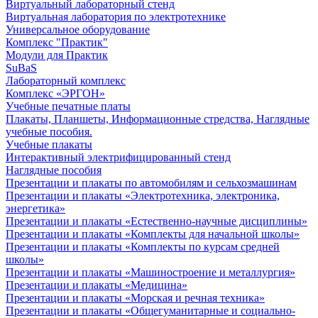
Виртуальный лабораторный стенд
Виртуальная лаборатория по электротехнике
Универсальное оборудование
Комплекс "Практик"
Модули для Практик
SuBaS
Лабораторный комплекс
Комплекс «ЭРГОН»
Учебные печатные платы
Плакаты, Планшеты, Информационные стредства, Наглядные
учебные пособия.
Учебные плакаты
Интерактивный электрифицированный стенд
Наглядные пособия
Презентации и плакаты по автомобилям и сельхозмашинам
Презентации и плакаты «Электротехника, электроника,
энергетика»
Презентации и плакаты «Естественно-научные дисциплины»
Презентации и плакаты «Комплекты для начальной школы»
Презентации и плакаты «Комплекты по курсам средней
школы»
Презентации и плакаты «Машиностроение и металлургия»
Презентации и плакаты «Медицина»
Презентации и плакаты «Морская и речная техника»
Презентации и плакаты «Общегуманитарные и социально-