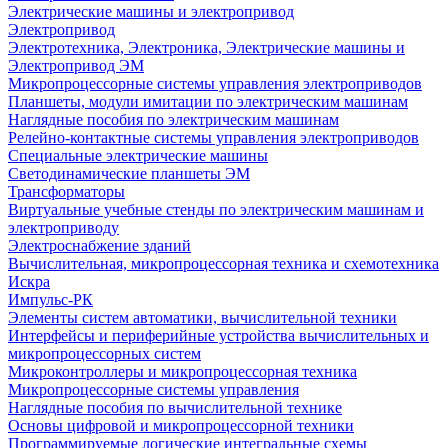
Электрические машины и электропривод
Электропривод
Электротехника, Электроника, Электрические машины и
Электропривод ЭМ
Микропроцессорные системы управления электроприводов
Планшеты, модули имитации по электрическим машинам
Наглядные пособия по электрическим машинам
Релейно-контактные системы управления электроприводов
Специальные электрические машины
Светодинамические планшеты ЭМ
Трансформаторы
Виртуальные учебные стенды по электрическим машинам и
электроприводу
Электроснабжение зданий
Вычислительная, микропроцессорная техника и схемотехника
Искра
Импульс-РК
Элементы систем автоматики, вычислительной техники
Интерфейсы и периферийные устройства вычислительных и
микропроцессорных систем
Микроконтроллеры и микропроцессорная техника
Микропроцессорные системы управления
Наглядные пособия по вычислительной технике
Основы цифровой и микропроцессорной техники
Программируемые логические интегральные схемы