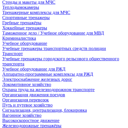
Стенды и макеты для МЧС
Теплодымокамеры
Тренажерные комплексы для МЧС
Спортивные тренажеры
Гребные тренажёры
Хоккейные тренажеры
Таможенное дело / Учебное оборудование для МВД
Криминалистика
Учебное оборудование
Учебные тренажеры транспортных средств полиции
Транспорт
Учебные тренажеры городского рельсового общественного
транспорта
Учебное оборудование для РЖД
Аппаратно-программные комплексы для РЖД
Электроснабжение железных дорог
Локомотивное хозяйство
Охрана труда на железнодорожном транспорте
Организация движения поездов
Организация перевозок
Путь и путевое хозяйство
Сигнализация, централизация, блокировка
Вагонное хозяйство
Высокоскоростное движение
Железнодорожные тренажёры