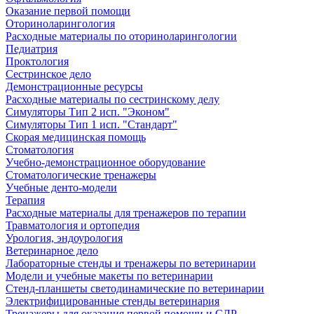
Оказание первой помощи
Оториноларингология
Расходные материалы по оториноларингологии
Педиатрия
Проктология
Сестринское дело
Демонстрационные ресурсы
Расходные материалы по сестринскому делу
Симуляторы Тип 2 исп. "Эконом"
Симуляторы Тип 1 исп. "Стандарт"
Скорая медицинская помощь
Стоматология
Учебно-демонстрационное оборудование
Стоматологические тренажеры
Учебные денто-модели
Терапия
Расходные материалы для тренажеров по терапии
Травматология и ортопедия
Урология, эндоурология
Ветеринарное дело
Лабораторные стенды и тренажеры по ветеринарии
Модели и учебные макеты по ветеринарии
Стенд-планшеты светодинамические по ветеринарии
Электрифицированные стенды ветеринария
Тренажеры для оказания первой помощи и СЛР