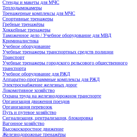
Стенды и макеты для МЧС
Теплодымокамеры
Тренажерные комплексы для МЧС
Спортивные тренажеры
Гребные тренажёры
Хоккейные тренажеры
Таможенное дело / Учебное оборудование для МВД
Криминалистика
Учебное оборудование
Учебные тренажеры транспортных средств полиции
Транспорт
Учебные тренажеры городского рельсового общественного
транспорта
Учебное оборудование для РЖД
Аппаратно-программные комплексы для РЖД
Электроснабжение железных дорог
Локомотивное хозяйство
Охрана труда на железнодорожном транспорте
Организация движения поездов
Организация перевозок
Путь и путевое хозяйство
Сигнализация, централизация, блокировка
Вагонное хозяйство
Высокоскоростное движение
Железнодорожные тренажёры