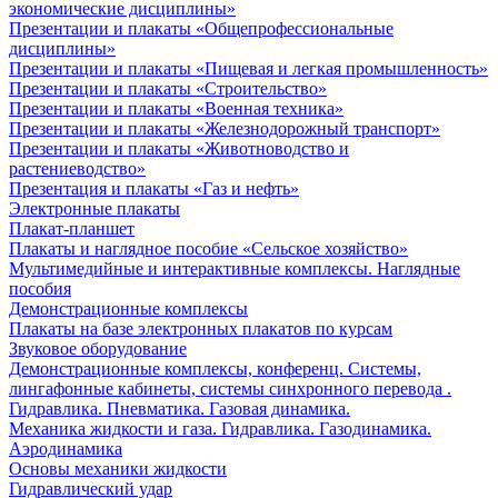
экономические дисциплины»
Презентации и плакаты «Общепрофессиональные
дисциплины»
Презентации и плакаты «Пищевая и легкая промышленность»
Презентации и плакаты «Строительство»
Презентации и плакаты «Военная техника»
Презентации и плакаты «Железнодорожный транспорт»
Презентации и плакаты «Животноводство и
растениеводство»
Презентация и плакаты «Газ и нефть»
Электронные плакаты
Плакат-планшет
Плакаты и наглядное пособие «Сельское хозяйство»
Мультимедийные и интерактивные комплексы. Наглядные
пособия
Демонстрационные комплексы
Плакаты на базе электронных плакатов по курсам
Звуковое оборудование
Демонстрационные комплексы, конференц. Системы,
лингафонные кабинеты, системы синхронного перевода .
Гидравлика. Пневматика. Газовая динамика.
Механика жидкости и газа. Гидравлика. Газодинамика.
Аэродинамика
Основы механики жидкости
Гидравлический удар