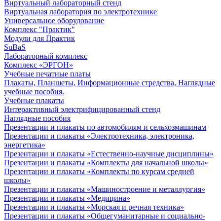
Виртуальный лабораторный стенд
Виртуальная лаборатория по электротехнике
Универсальное оборудование
Комплекс "Практик"
Модули для Практик
SuBaS
Лабораторный комплекс
Комплекс «ЭРГОН»
Учебные печатные платы
Плакаты, Планшеты, Информационные стредства, Наглядные
учебные пособия.
Учебные плакаты
Интерактивный электрифицированный стенд
Наглядные пособия
Презентации и плакаты по автомобилям и сельхозмашинам
Презентации и плакаты «Электротехника, электроника,
энергетика»
Презентации и плакаты «Естественно-научные дисциплины»
Презентации и плакаты «Комплекты для начальной школы»
Презентации и плакаты «Комплекты по курсам средней
школы»
Презентации и плакаты «Машиностроение и металлургия»
Презентации и плакаты «Медицина»
Презентации и плакаты «Морская и речная техника»
Презентации и плакаты «Общегуманитарные и социально-