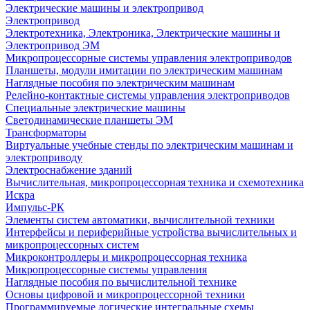
Электрические машины и электропривод
Электропривод
Электротехника, Электроника, Электрические машины и
Электропривод ЭМ
Микропроцессорные системы управления электроприводов
Планшеты, модули имитации по электрическим машинам
Наглядные пособия по электрическим машинам
Релейно-контактные системы управления электроприводов
Специальные электрические машины
Светодинамические планшеты ЭМ
Трансформаторы
Виртуальные учебные стенды по электрическим машинам и
электроприводу
Электроснабжение зданий
Вычислительная, микропроцессорная техника и схемотехника
Искра
Импульс-РК
Элементы систем автоматики, вычислительной техники
Интерфейсы и периферийные устройства вычислительных и
микропроцессорных систем
Микроконтроллеры и микропроцессорная техника
Микропроцессорные системы управления
Наглядные пособия по вычислительной технике
Основы цифровой и микропроцессорной техники
Программируемые логические интегральные схемы