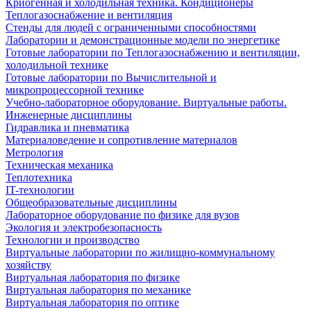
Криогенная и холодильная техника. Кондиционеры
Теплогазоснабжение и вентиляция
Стенды для людей с ограниченными способностями
Лаборатории и демонстрационные модели по энергетике
Готовые лаборатории по Теплогазоснабжению и вентиляции,
холодильной технике
Готовые лаборатории по Вычислительной и
микропроцессорной технике
Учебно-лабораторное оборудование. Виртуальные работы.
Инженерные дисциплины
Гидравлика и пневматика
Материаловедение и сопротивление материалов
Метрология
Техническая механика
Теплотехника
IT-технологии
Общеобразовательные дисциплины
Лабораторное оборудование по физике для вузов
Экология и электробезопасность
Технологии и производство
Виртуальные лаборатории по жилищно-коммунальному
хозяйству
Виртуальная лаборатория по физике
Виртуальная лаборатория по механике
Виртуальная лаборатория по оптике