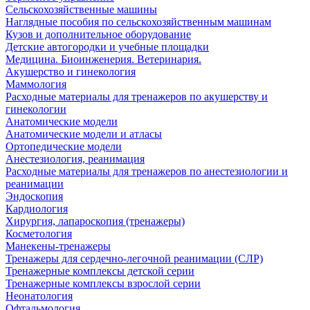
Сельскохозяйственные машины
Наглядные пособия по сельскохозяйственным машинам
Кузов и дополнительное оборудование
Детские автогородки и учебные площадки
Медицина. Биоинженерия. Ветеринария.
Акушерство и гинекология
Маммология
Расходные материалы для тренажеров по акушерству и
гинекологии
Анатомические модели
Анатомические модели и атласы
Ортопедические модели
Анестезиология, реанимация
Расходные материалы для тренажеров по анестезиологии и
реанимации
Эндоскопия
Кардиология
Хирургия, лапароскопия (тренажеры)
Косметология
Манекены-тренажеры
Тренажеры для сердечно-легочной реанимации (СЛР)
Тренажерные комплексы детской серии
Тренажерные комплексы взрослой серии
Неонатология
Офтальмология