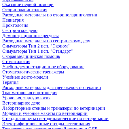
Оказание первой помощи
Оториноларингология
Расходные материалы по оториноларингологии
Педиатрия
Проктология
Сестринское дело
Демонстрационные ресурсы
Расходные материалы по сестринскому делу
Симуляторы Тип 2 исп. "Эконом"
Симуляторы Тип 1 исп. "Стандарт"
Скорая медицинская помощь
Стоматология
Учебно-демонстрационное оборудование
Стоматологические тренажеры
Учебные денто-модели
Терапия
Расходные материалы для тренажеров по терапии
Травматология и ортопедия
Урология, эндоурология
Ветеринарное дело
Лабораторные стенды и тренажеры по ветеринарии
Модели и учебные макеты по ветеринарии
Стенд-планшеты светодинамические по ветеринарии
Электрифицированные стенды ветеринария
Тренажеры для оказания первой помощи и СЛР