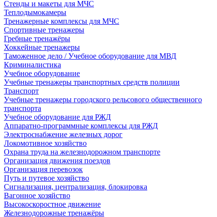
Стенды и макеты для МЧС
Теплодымокамеры
Тренажерные комплексы для МЧС
Спортивные тренажеры
Гребные тренажёры
Хоккейные тренажеры
Таможенное дело / Учебное оборудование для МВД
Криминалистика
Учебное оборудование
Учебные тренажеры транспортных средств полиции
Транспорт
Учебные тренажеры городского рельсового общественного
транспорта
Учебное оборудование для РЖД
Аппаратно-программные комплексы для РЖД
Электроснабжение железных дорог
Локомотивное хозяйство
Охрана труда на железнодорожном транспорте
Организация движения поездов
Организация перевозок
Путь и путевое хозяйство
Сигнализация, централизация, блокировка
Вагонное хозяйство
Высокоскоростное движение
Железнодорожные тренажёры