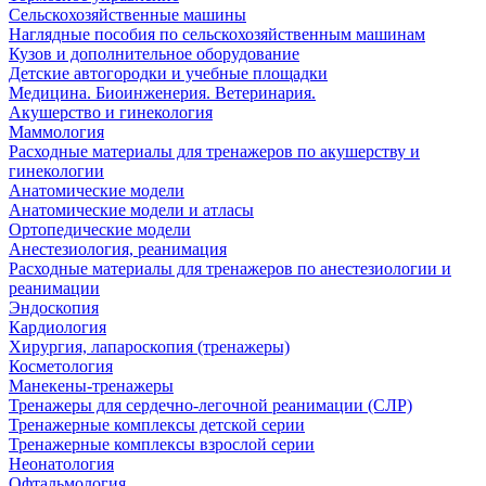
Сельскохозяйственные машины
Наглядные пособия по сельскохозяйственным машинам
Кузов и дополнительное оборудование
Детские автогородки и учебные площадки
Медицина. Биоинженерия. Ветеринария.
Акушерство и гинекология
Маммология
Расходные материалы для тренажеров по акушерству и
гинекологии
Анатомические модели
Анатомические модели и атласы
Ортопедические модели
Анестезиология, реанимация
Расходные материалы для тренажеров по анестезиологии и
реанимации
Эндоскопия
Кардиология
Хирургия, лапароскопия (тренажеры)
Косметология
Манекены-тренажеры
Тренажеры для сердечно-легочной реанимации (СЛР)
Тренажерные комплексы детской серии
Тренажерные комплексы взрослой серии
Неонатология
Офтальмология