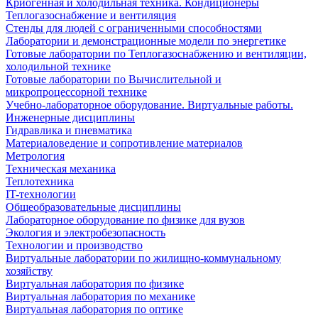
Криогенная и холодильная техника. Кондиционеры
Теплогазоснабжение и вентиляция
Стенды для людей с ограниченными способностями
Лаборатории и демонстрационные модели по энергетике
Готовые лаборатории по Теплогазоснабжению и вентиляции,
холодильной технике
Готовые лаборатории по Вычислительной и
микропроцессорной технике
Учебно-лабораторное оборудование. Виртуальные работы.
Инженерные дисциплины
Гидравлика и пневматика
Материаловедение и сопротивление материалов
Метрология
Техническая механика
Теплотехника
IT-технологии
Общеобразовательные дисциплины
Лабораторное оборудование по физике для вузов
Экология и электробезопасность
Технологии и производство
Виртуальные лаборатории по жилищно-коммунальному
хозяйству
Виртуальная лаборатория по физике
Виртуальная лаборатория по механике
Виртуальная лаборатория по оптике