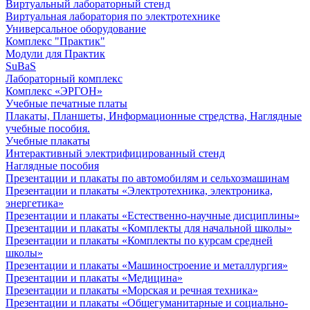
Виртуальный лабораторный стенд
Виртуальная лаборатория по электротехнике
Универсальное оборудование
Комплекс "Практик"
Модули для Практик
SuBaS
Лабораторный комплекс
Комплекс «ЭРГОН»
Учебные печатные платы
Плакаты, Планшеты, Информационные стредства, Наглядные
учебные пособия.
Учебные плакаты
Интерактивный электрифицированный стенд
Наглядные пособия
Презентации и плакаты по автомобилям и сельхозмашинам
Презентации и плакаты «Электротехника, электроника,
энергетика»
Презентации и плакаты «Естественно-научные дисциплины»
Презентации и плакаты «Комплекты для начальной школы»
Презентации и плакаты «Комплекты по курсам средней
школы»
Презентации и плакаты «Машиностроение и металлургия»
Презентации и плакаты «Медицина»
Презентации и плакаты «Морская и речная техника»
Презентации и плакаты «Общегуманитарные и социально-