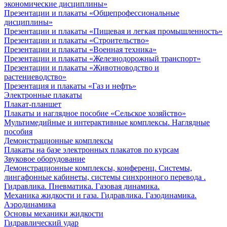
экономические дисциплины»
Презентации и плакаты «Общепрофессиональные
дисциплины»
Презентации и плакаты «Пищевая и легкая промышленность»
Презентации и плакаты «Строительство»
Презентации и плакаты «Военная техника»
Презентации и плакаты «Железнодорожный транспорт»
Презентации и плакаты «Животноводство и
растениеводство»
Презентация и плакаты «Газ и нефть»
Электронные плакаты
Плакат-планшет
Плакаты и наглядное пособие «Сельское хозяйство»
Мультимедийные и интерактивные комплексы. Наглядные
пособия
Демонстрационные комплексы
Плакаты на базе электронных плакатов по курсам
Звуковое оборудование
Демонстрационные комплексы, конференц. Системы,
лингафонные кабинеты, системы синхронного перевода .
Гидравлика. Пневматика. Газовая динамика.
Механика жидкости и газа. Гидравлика. Газодинамика.
Аэродинамика
Основы механики жидкости
Гидравлический удар