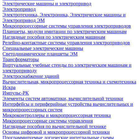
Электрические машины и электропривод
Электропривод
Электротехника, Электроника, Электрические машины и
Электропривод ЭМ
Микропроцессорные системы управления электроприводов
Планшеты, модули имитации по электрическим машинам
Наглядные пособия по электрическим машинам
Релейно-контактные системы управления электроприводов
Специальные электрические машины
Светодинамические планшеты ЭМ
Трансформаторы
Виртуальные учебные стенды по электрическим машинам и
электроприводу
Электроснабжение зданий
Вычислительная, микропроцессорная техника и схемотехника
Искра
Импульс-РК
Элементы систем автоматики, вычислительной техники
Интерфейсы и периферийные устройства вычислительных и
микропроцессорных систем
Микроконтроллеры и микропроцессорная техника
Микропроцессорные системы управления
Наглядные пособия по вычислительной технике
Основы цифровой и микропроцессорной техники
Программируемые логические интегральные схемы