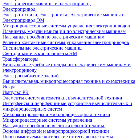
Электрические машины и электропривод
Электропривод
Электротехника, Электроника, Электрические машины и
Электропривод ЭМ
Микропроцессорные системы управления электроприводов
Планшеты, модули имитации по электрическим машинам
Наглядные пособия по электрическим машинам
Релейно-контактные системы управления электроприводов
Специальные электрические машины
Светодинамические планшеты ЭМ
Трансформаторы
Виртуальные учебные стенды по электрическим машинам и
электроприводу
Электроснабжение зданий
Вычислительная, микропроцессорная техника и схемотехника
Искра
Импульс-РК
Элементы систем автоматики, вычислительной техники
Интерфейсы и периферийные устройства вычислительных и
микропроцессорных систем
Микроконтроллеры и микропроцессорная техника
Микропроцессорные системы управления
Наглядные пособия по вычислительной технике
Основы цифровой и микропроцессорной техники
Программируемые логические интегральные схемы