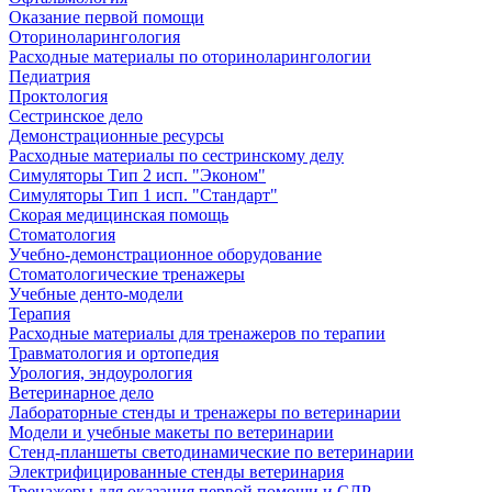
Оказание первой помощи
Оториноларингология
Расходные материалы по оториноларингологии
Педиатрия
Проктология
Сестринское дело
Демонстрационные ресурсы
Расходные материалы по сестринскому делу
Симуляторы Тип 2 исп. "Эконом"
Симуляторы Тип 1 исп. "Стандарт"
Скорая медицинская помощь
Стоматология
Учебно-демонстрационное оборудование
Стоматологические тренажеры
Учебные денто-модели
Терапия
Расходные материалы для тренажеров по терапии
Травматология и ортопедия
Урология, эндоурология
Ветеринарное дело
Лабораторные стенды и тренажеры по ветеринарии
Модели и учебные макеты по ветеринарии
Стенд-планшеты светодинамические по ветеринарии
Электрифицированные стенды ветеринария
Тренажеры для оказания первой помощи и СЛР