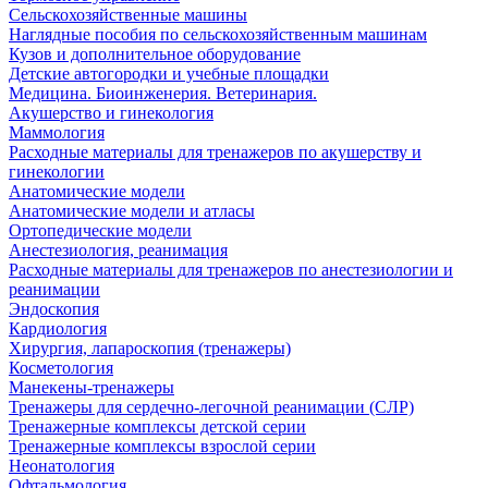
Сельскохозяйственные машины
Наглядные пособия по сельскохозяйственным машинам
Кузов и дополнительное оборудование
Детские автогородки и учебные площадки
Медицина. Биоинженерия. Ветеринария.
Акушерство и гинекология
Маммология
Расходные материалы для тренажеров по акушерству и
гинекологии
Анатомические модели
Анатомические модели и атласы
Ортопедические модели
Анестезиология, реанимация
Расходные материалы для тренажеров по анестезиологии и
реанимации
Эндоскопия
Кардиология
Хирургия, лапароскопия (тренажеры)
Косметология
Манекены-тренажеры
Тренажеры для сердечно-легочной реанимации (СЛР)
Тренажерные комплексы детской серии
Тренажерные комплексы взрослой серии
Неонатология
Офтальмология