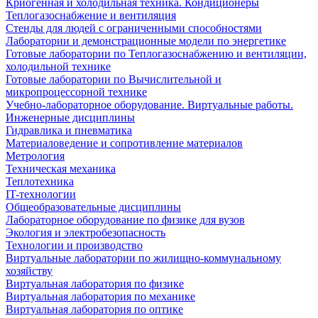
Криогенная и холодильная техника. Кондиционеры
Теплогазоснабжение и вентиляция
Стенды для людей с ограниченными способностями
Лаборатории и демонстрационные модели по энергетике
Готовые лаборатории по Теплогазоснабжению и вентиляции,
холодильной технике
Готовые лаборатории по Вычислительной и
микропроцессорной технике
Учебно-лабораторное оборудование. Виртуальные работы.
Инженерные дисциплины
Гидравлика и пневматика
Материаловедение и сопротивление материалов
Метрология
Техническая механика
Теплотехника
IT-технологии
Общеобразовательные дисциплины
Лабораторное оборудование по физике для вузов
Экология и электробезопасность
Технологии и производство
Виртуальные лаборатории по жилищно-коммунальному
хозяйству
Виртуальная лаборатория по физике
Виртуальная лаборатория по механике
Виртуальная лаборатория по оптике