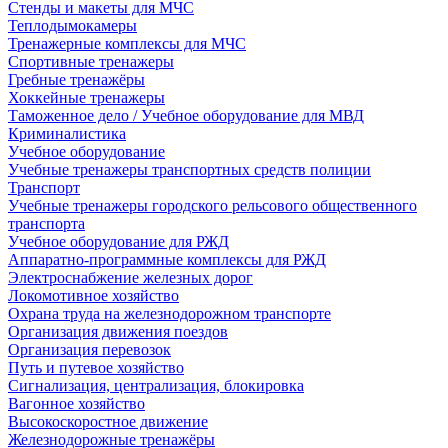
Стенды и макеты для МЧС
Теплодымокамеры
Тренажерные комплексы для МЧС
Спортивные тренажеры
Гребные тренажёры
Хоккейные тренажеры
Таможенное дело / Учебное оборудование для МВД
Криминалистика
Учебное оборудование
Учебные тренажеры транспортных средств полиции
Транспорт
Учебные тренажеры городского рельсового общественного
транспорта
Учебное оборудование для РЖД
Аппаратно-программные комплексы для РЖД
Электроснабжение железных дорог
Локомотивное хозяйство
Охрана труда на железнодорожном транспорте
Организация движения поездов
Организация перевозок
Путь и путевое хозяйство
Сигнализация, централизация, блокировка
Вагонное хозяйство
Высокоскоростное движение
Железнодорожные тренажёры