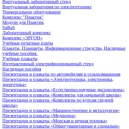
Виртуальный лабораторный стенд
Виртуальная лаборатория по электротехнике
Универсальное оборудование
Комплекс "Практик"
Модули для Практик
SuBaS
Лабораторный комплекс
Комплекс «ЭРГОН»
Учебные печатные платы
Плакаты, Планшеты, Информационные стредства, Наглядные
учебные пособия.
Учебные плакаты
Интерактивный электрифицированный стенд
Наглядные пособия
Презентации и плакаты по автомобилям и сельхозмашинам
Презентации и плакаты «Электротехника, электроника,
энергетика»
Презентации и плакаты «Естественно-научные дисциплины»
Презентации и плакаты «Комплекты для начальной школы»
Презентации и плакаты «Комплекты по курсам средней
школы»
Презентации и плакаты «Машиностроение и металлургия»
Презентации и плакаты «Медицина»
Презентации и плакаты «Морская и речная техника»
Презентации и плакаты «Общегуманитарные и социально-