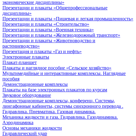
экономические дисциплины»
Презентации и плакаты «Общепрофессиональные
дисциплины»
Презентации и плакаты «Пищевая и легкая промышленность»
Презентации и плакаты «Строительство»
Презентации и плакаты «Военная техника»
Презентации и плакаты «Железнодорожный транспорт»
Презентации и плакаты «Животноводство и
растениеводство»
Презентация и плакаты «Газ и нефть»
Электронные плакаты
Плакат-планшет
Плакаты и наглядное пособие «Сельское хозяйство»
Мультимедийные и интерактивные комплексы. Наглядные
пособия
Демонстрационные комплексы
Плакаты на базе электронных плакатов по курсам
Звуковое оборудование
Демонстрационные комплексы, конференц. Системы,
лингафонные кабинеты, системы синхронного перевода .
Гидравлика. Пневматика. Газовая динамика.
Механика жидкости и газа. Гидравлика. Газодинамика.
Аэродинамика
Основы механики жидкости
Гидравлический удар