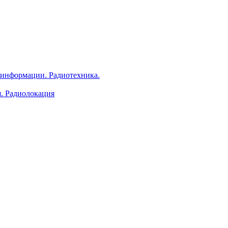
 информации. Радиотехника.
я. Радиолокация