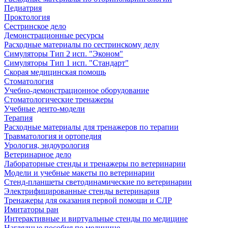
Педиатрия
Проктология
Сестринское дело
Демонстрационные ресурсы
Расходные материалы по сестринскому делу
Симуляторы Тип 2 исп. "Эконом"
Симуляторы Тип 1 исп. "Стандарт"
Скорая медицинская помощь
Стоматология
Учебно-демонстрационное оборудование
Стоматологические тренажеры
Учебные денто-модели
Терапия
Расходные материалы для тренажеров по терапии
Травматология и ортопедия
Урология, эндоурология
Ветеринарное дело
Лабораторные стенды и тренажеры по ветеринарии
Модели и учебные макеты по ветеринарии
Стенд-планшеты светодинамические по ветеринарии
Электрифицированные стенды ветеринария
Тренажеры для оказания первой помощи и СЛР
Имитаторы ран
Интерактивные и виртуальные стенды по медицине
Наглядные пособия по медицине