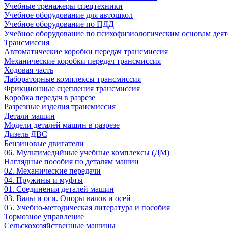
Учебные тренажеры спецтехники
Учебное оборудование для автошкол
Учебное оборудование по ПДД
Учебное оборудование по психофизиологическим основам деят
Трансмиссия
Автоматические коробки передач трансмиссия
Механические коробки передач трансмиссия
Ходовая часть
Лабораторные комплексы трансмиссия
Фрикционные сцепления трансмиссия
Коробка передач в разрезе
Разрезные изделия трансмиссия
Детали машин
Модели деталей машин в разрезе
Дизель ДВС
Бензиновые двигатели
06. Мультимедийные учебные комплексы (ДМ)
Наглядные пособия по деталям машин
02. Механические передачи
04. Пружины и муфты
01. Соединения деталей машин
03. Валы и оси. Опоры валов и осей
05. Учебно-методическая литература и пособия
Тормозное управление
Сельскохозяйственные машины