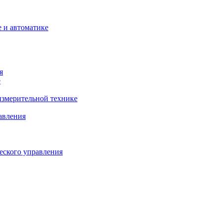
 и автоматике
я
е
змерительной технике
авления
еского управления