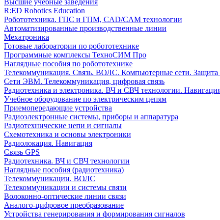
Высшие учебные заведения
R:ED Robotics Education
Робототехника. ГПС и ГПМ, CAD/CAM технологии
Автоматизированные производственные линии
Мехатроника
Готовые лаборатории по робототехнике
Программные комплексы ТехноСИМ Про
Наглядные пособия по робототехнике
Телекоммуникация. Связь. ВОЛС. Компьютерные сети. Защита
Сети ЭВМ. Телекоммуникация, цифровая связь
Радиотехника и электроника. ВЧ и СВЧ технологии. Навигаци
Учебное оборудование по электрическим цепям
Приемопередающие устройства
Радиоэлектронные системы, приборы и аппаратура
Радиотехнические цепи и сигналы
Схемотехника и основы электроники
Радиолокация. Навигация
Связь GPS
Радиотехника. ВЧ и СВЧ технологии
Наглядные пособия (радиотехника)
Телекоммуникации. ВОЛС
Телекоммуникации и системы связи
Волоконно-оптические линии связи
Аналого-цифровое преобразование
Устройства генерирования и формирования сигналов