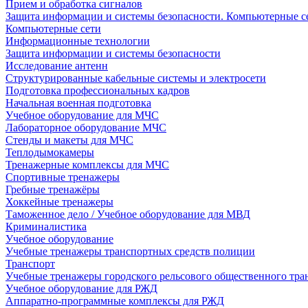
Прием и обработка сигналов
Защита информации и системы безопасности. Компьютерные се
Компьютерные сети
Информационные технологии
Защита информации и системы безопасности
Исследование антенн
Структурированные кабельные системы и электросети
Подготовка профессиональных кадров
Начальная военная подготовка
Учебное оборудование для МЧС
Лабораторное оборудование МЧС
Стенды и макеты для МЧС
Теплодымокамеры
Тренажерные комплексы для МЧС
Спортивные тренажеры
Гребные тренажёры
Хоккейные тренажеры
Таможенное дело / Учебное оборудование для МВД
Криминалистика
Учебное оборудование
Учебные тренажеры транспортных средств полиции
Транспорт
Учебные тренажеры городского рельсового общественного тра
Учебное оборудование для РЖД
Аппаратно-программные комплексы для РЖД