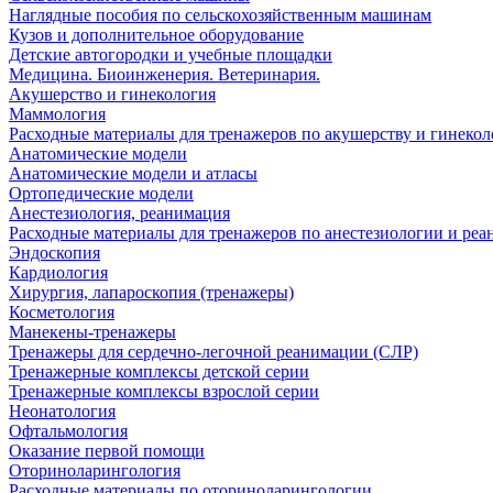
Наглядные пособия по сельскохозяйственным машинам
Кузов и дополнительное оборудование
Детские автогородки и учебные площадки
Медицина. Биоинженерия. Ветеринария.
Акушерство и гинекология
Маммология
Расходные материалы для тренажеров по акушерству и гинеко
Анатомические модели
Анатомические модели и атласы
Ортопедические модели
Анестезиология, реанимация
Расходные материалы для тренажеров по анестезиологии и ре
Эндоскопия
Кардиология
Хирургия, лапароскопия (тренажеры)
Косметология
Манекены-тренажеры
Тренажеры для сердечно-легочной реанимации (СЛР)
Тренажерные комплексы детской серии
Тренажерные комплексы взрослой серии
Неонатология
Офтальмология
Оказание первой помощи
Оториноларингология
Расходные материалы по оториноларингологии