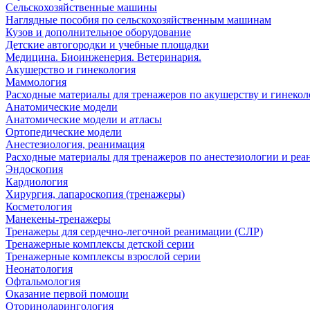
Сельскохозяйственные машины
Наглядные пособия по сельскохозяйственным машинам
Кузов и дополнительное оборудование
Детские автогородки и учебные площадки
Медицина. Биоинженерия. Ветеринария.
Акушерство и гинекология
Маммология
Расходные материалы для тренажеров по акушерству и гинеко
Анатомические модели
Анатомические модели и атласы
Ортопедические модели
Анестезиология, реанимация
Расходные материалы для тренажеров по анестезиологии и ре
Эндоскопия
Кардиология
Хирургия, лапароскопия (тренажеры)
Косметология
Манекены-тренажеры
Тренажеры для сердечно-легочной реанимации (СЛР)
Тренажерные комплексы детской серии
Тренажерные комплексы взрослой серии
Неонатология
Офтальмология
Оказание первой помощи
Оториноларингология