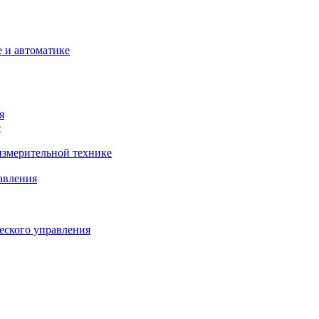
 и автоматике
я
е
змерительной технике
авления
еского управления