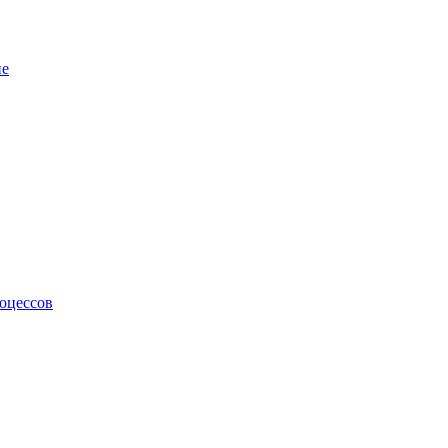
не
оцессов