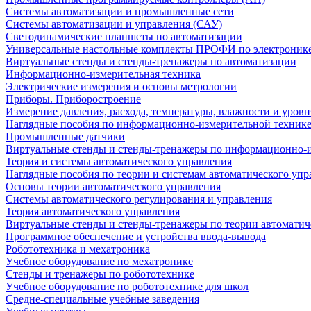
Системы автоматизации и промышленные сети
Системы автоматизации и управления (САУ)
Светодинамические планшеты по автоматизации
Универсальные настольные комплекты ПРОФИ по электронике
Виртуальные стенды и стенды-тренажеры по автоматизации
Информационно-измерительная техника
Электрические измерения и основы метрологии
Приборы. Приборостроение
Измерение давления, расхода, температуры, влажности и уровн
Наглядные пособия по информационно-измерительной техник
Промышленные датчики
Виртуальные стенды и стенды-тренажеры по информационно-и
Теория и системы автоматического управления
Наглядные пособия по теории и системам автоматического упр
Основы теории автоматического управления
Системы автоматического регулирования и управления
Теория автоматического управления
Виртуальные стенды и стенды-тренажеры по теории автоматич
Программное обеспечение и устройства ввода-вывода
Робототехника и мехатроника
Учебное оборудование по мехатронике
Стенды и тренажеры по робототехнике
Учебное оборудование по робототехнике для школ
Средне-специальные учебные заведения