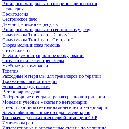
Расходные материалы по оториноларингологии
Педиатрия
Проктология
Сестринское дело
Демонстрационные ресурсы
Расходные материалы по сестринскому делу
Симуляторы Тип 2 исп. "Эконом"
Симуляторы Тип 1 исп. "Стандарт"
Скорая медицинская помощь
Стоматология
Учебно-демонстрационное оборудование
Стоматологические тренажеры
Учебные денто-модели
Терапия
Расходные материалы для тренажеров по терапии
Травматология и ортопедия
Урология, эндоурология
Ветеринарное дело
Лабораторные стенды и тренажеры по ветеринарии
Модели и учебные макеты по ветеринарии
Стенд-планшеты светодинамические по ветеринарии
Электрифицированные стенды ветеринария
Тренажеры для оказания первой помощи и СЛР
Имитаторы ран
Интерактивные и виртуальные стенды по медицине