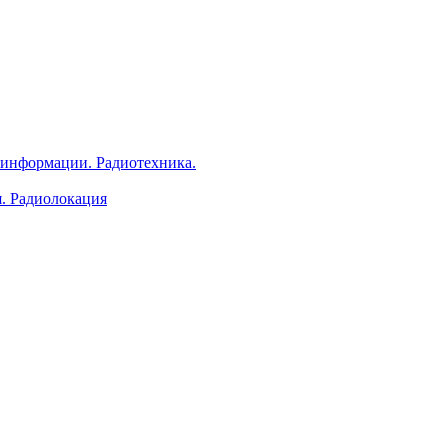
 информации. Радиотехника.
я. Радиолокация