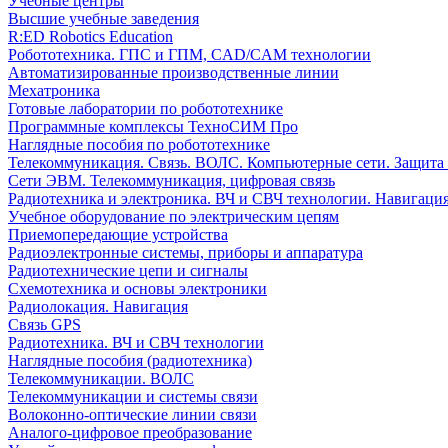
Учебные центры
Высшие учебные заведения
R:ED Robotics Education
Робототехника. ГПС и ГПМ, CAD/CAM технологии
Автоматизированные производственные линии
Мехатроника
Готовые лаборатории по робототехнике
Программные комплексы ТехноСИМ Про
Наглядные пособия по робототехнике
Телекоммуникация. Связь. ВОЛС. Компьютерные сети. Защита
Сети ЭВМ. Телекоммуникация, цифровая связь
Радиотехника и электроника. ВЧ и СВЧ технологии. Навигаци
Учебное оборудование по электрическим цепям
Приемопередающие устройства
Радиоэлектронные системы, приборы и аппаратура
Радиотехнические цепи и сигналы
Схемотехника и основы электроники
Радиолокация. Навигация
Связь GPS
Радиотехника. ВЧ и СВЧ технологии
Наглядные пособия (радиотехника)
Телекоммуникации. ВОЛС
Телекоммуникации и системы связи
Волоконно-оптические линии связи
Аналого-цифровое преобразование