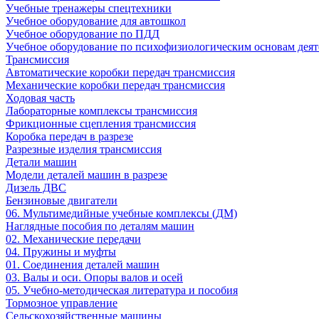
Учебные тренажеры спецтехники
Учебное оборудование для автошкол
Учебное оборудование по ПДД
Учебное оборудование по психофизиологическим основам деят
Трансмиссия
Автоматические коробки передач трансмиссия
Механические коробки передач трансмиссия
Ходовая часть
Лабораторные комплексы трансмиссия
Фрикционные сцепления трансмиссия
Коробка передач в разрезе
Разрезные изделия трансмиссия
Детали машин
Модели деталей машин в разрезе
Дизель ДВС
Бензиновые двигатели
06. Мультимедийные учебные комплексы (ДМ)
Наглядные пособия по деталям машин
02. Механические передачи
04. Пружины и муфты
01. Соединения деталей машин
03. Валы и оси. Опоры валов и осей
05. Учебно-методическая литература и пособия
Тормозное управление
Сельскохозяйственные машины