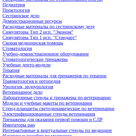
Педиатрия
Проктология
Сестринское дело
Демонстрационные ресурсы
Расходные материалы по сестринскому делу
Симуляторы Тип 2 исп. "Эконом"
Симуляторы Тип 1 исп. "Стандарт"
Скорая медицинская помощь
Стоматология
Учебно-демонстрационное оборудование
Стоматологические тренажеры
Учебные денто-модели
Терапия
Расходные материалы для тренажеров по терапии
Травматология и ортопедия
Урология, эндоурология
Ветеринарное дело
Лабораторные стенды и тренажеры по ветеринарии
Модели и учебные макеты по ветеринарии
Стенд-планшеты светодинамические по ветеринарии
Электрифицированные стенды ветеринария
Тренажеры для оказания первой помощи и СЛР
Имитаторы ран
Интерактивные и виртуальные стенды по медицине
Наглядные пособия по медицине