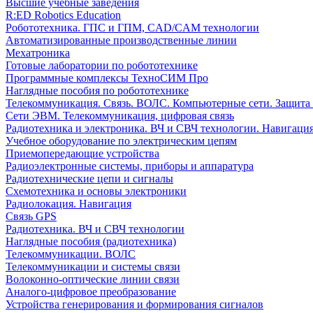
Высшие учебные заведения
R:ED Robotics Education
Робототехника. ГПС и ГПМ, CAD/CAM технологии
Автоматизированные производственные линии
Мехатроника
Готовые лаборатории по робототехнике
Программные комплексы ТехноСИМ Про
Наглядные пособия по робототехнике
Телекоммуникация. Связь. ВОЛС. Компьютерные сети. Защита
Сети ЭВМ. Телекоммуникация, цифровая связь
Радиотехника и электроника. ВЧ и СВЧ технологии. Навигаци
Учебное оборудование по электрическим цепям
Приемопередающие устройства
Радиоэлектронные системы, приборы и аппаратура
Радиотехнические цепи и сигналы
Схемотехника и основы электроники
Радиолокация. Навигация
Связь GPS
Радиотехника. ВЧ и СВЧ технологии
Наглядные пособия (радиотехника)
Телекоммуникации. ВОЛС
Телекоммуникации и системы связи
Волоконно-оптические линии связи
Аналого-цифровое преобразование
Устройства генерирования и формирования сигналов