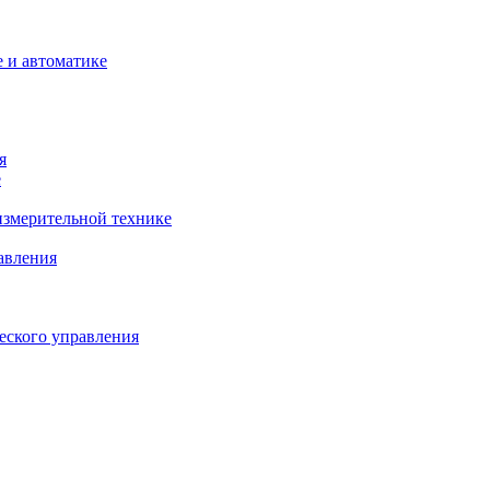
 и автоматике
я
е
змерительной технике
авления
еского управления