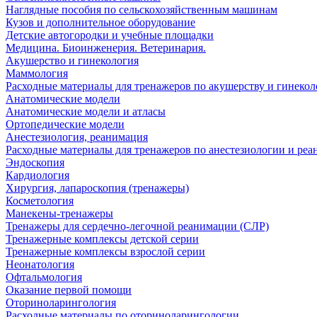
Наглядные пособия по сельскохозяйственным машинам
Кузов и дополнительное оборудование
Детские автогородки и учебные площадки
Медицина. Биоинженерия. Ветеринария.
Акушерство и гинекология
Маммология
Расходные материалы для тренажеров по акушерству и гинеко
Анатомические модели
Анатомические модели и атласы
Ортопедические модели
Анестезиология, реанимация
Расходные материалы для тренажеров по анестезиологии и ре
Эндоскопия
Кардиология
Хирургия, лапароскопия (тренажеры)
Косметология
Манекены-тренажеры
Тренажеры для сердечно-легочной реанимации (СЛР)
Тренажерные комплексы детской серии
Тренажерные комплексы взрослой серии
Неонатология
Офтальмология
Оказание первой помощи
Оториноларингология
Расходные материалы по оториноларингологии