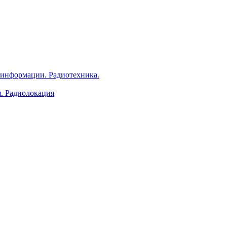
 информации. Радиотехника.
я. Радиолокация