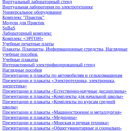
Виртуальный лабораторный стенд
Виртуальная лаборатория по электротехнике
Универсальное оборудование
Комплекс "Практик"
Модули для Практик
SuBaS
Лабораторный комплекс
Комплекс «ЭРГОН»
Учебные печатные платы
Плакаты, Планшеты, Информационные стредства, Наглядные
учебные пособия.
Учебные плакаты
Интерактивный электрифицированный стенд
Наглядные пособия
Презентации и плакаты по автомобилям и сельхозмашинам
Презентации и плакаты «Электротехника, электроника,
энергетика»
Презентации и плакаты «Естественно-научные дисциплины»
Презентации и плакаты «Комплекты для начальной школы»
Презентации и плакаты «Комплекты по курсам средней
школы»
Презентации и плакаты «Машиностроение и металлургия»
Презентации и плакаты «Медицина»
Презентации и плакаты «Морская и речная техника»
Презентации и плакаты «Общегуманитарные и социально-