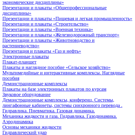
экономические дисциплины»
Презентации и плакаты «Общепрофессиональные
дисциплины»
Презентации и плакаты «Пищевая и легкая промышленность»
Презентации и плакаты «Строительство»
Презентации и плакаты «Военная техника»
Презентации и плакаты «Железнодорожный транспорт»
Презентации и плакаты «Животноводство и
растениеводство»
Презентация и плакаты «Газ и нефть»
Электронные плакаты
Плакат-планшет
Плакаты и наглядное пособие «Сельское хозяйство»
Мультимедийные и интерактивные комплексы. Наглядные
пособия
Демонстрационные комплексы
Плакаты на базе электронных плакатов по курсам
Звуковое оборудование
Демонстрационные комплексы, конференц. Системы,
лингафонные кабинеты, системы синхронного перевода .
Гидравлика. Пневматика. Газовая динамика.
Механика жидкости и газа. Гидравлика. Газодинамика.
Аэродинамика
Основы механики жидкости
Гидравлический удар