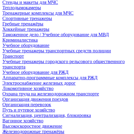
Стенды и макеты для МЧС
Теплодымокамеры
Тренажерные комплексы для МЧС
Спортивные тренажеры
Гребные тренажёры
Хоккейные тренажеры
Таможенное дело / Учебное оборудование для МВД
Криминалистика
Учебное оборудование
Учебные тренажеры транспортных средств полиции
Транспорт
Учебные тренажеры городского рельсового общественного
транспорта
Учебное оборудование для РЖД
Аппаратно-программные комплексы для РЖД
Электроснабжение железных дорог
Локомотивное хозяйство
Охрана труда на железнодорожном транспорте
Организация движения поездов
Организация перевозок
Путь и путевое хозяйство
Сигнализация, централизация, блокировка
Вагонное хозяйство
Высокоскоростное движение
Железнодорожные тренажёры