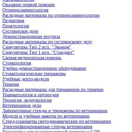
Оказание первой помощи
Оториноларингология
Расходные материалы по оториноларингологии
Педиатрия
Проктология
Сестринское дело
Демонстрационные ресурсы
Расходные материалы по сестринскому делу
Симуляторы Тип 2 исп. "Эконом"
Симуляторы Тип 1 исп. "Стандарт"
Скорая медицинская помощь
Стоматология
Учебно-демонстрационное оборудование
Стоматологические тренажеры
Учебные денто-модели
Терапия
Расходные материалы для тренажеров по терапии
Травматология и ортопедия
Урология, эндоурология
Ветеринарное дело
Лабораторные стенды и тренажеры по ветеринарии
Модели и учебные макеты по ветеринарии
Стенд-планшеты светодинамические по ветеринарии
Электрифицированные стенды ветеринария
Тренажеры для оказания первой помощи и СЛР