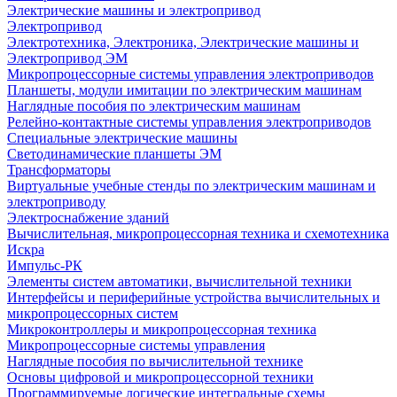
Электрические машины и электропривод
Электропривод
Электротехника, Электроника, Электрические машины и
Электропривод ЭМ
Микропроцессорные системы управления электроприводов
Планшеты, модули имитации по электрическим машинам
Наглядные пособия по электрическим машинам
Релейно-контактные системы управления электроприводов
Специальные электрические машины
Светодинамические планшеты ЭМ
Трансформаторы
Виртуальные учебные стенды по электрическим машинам и
электроприводу
Электроснабжение зданий
Вычислительная, микропроцессорная техника и схемотехника
Искра
Импульс-РК
Элементы систем автоматики, вычислительной техники
Интерфейсы и периферийные устройства вычислительных и
микропроцессорных систем
Микроконтроллеры и микропроцессорная техника
Микропроцессорные системы управления
Наглядные пособия по вычислительной технике
Основы цифровой и микропроцессорной техники
Программируемые логические интегральные схемы