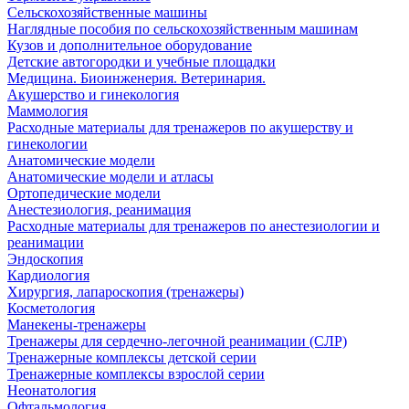
Сельскохозяйственные машины
Наглядные пособия по сельскохозяйственным машинам
Кузов и дополнительное оборудование
Детские автогородки и учебные площадки
Медицина. Биоинженерия. Ветеринария.
Акушерство и гинекология
Маммология
Расходные материалы для тренажеров по акушерству и
гинекологии
Анатомические модели
Анатомические модели и атласы
Ортопедические модели
Анестезиология, реанимация
Расходные материалы для тренажеров по анестезиологии и
реанимации
Эндоскопия
Кардиология
Хирургия, лапароскопия (тренажеры)
Косметология
Манекены-тренажеры
Тренажеры для сердечно-легочной реанимации (СЛР)
Тренажерные комплексы детской серии
Тренажерные комплексы взрослой серии
Неонатология
Офтальмология