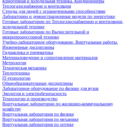
Криогенная и холодильная техника. Кондиционеры
Теплогазоснабжение и вентиляция
Стенды для людей с ограниченными способностями
Лаборатории и демонстрационные модели по энергетике
Готовые лаборатории по Теплогазоснабжению и вентиляции,
холодильной технике
Готовые лаборатории по Вычислительной и
микропроцессорной технике
Учебно-лабораторное оборудование. Виртуальные работы.
Инженерные дисциплины
Гидравлика и пневматика
Материаловедение и сопротивление материалов
Метрология
Техническая механика
Теплотехника
IT-технологии
Общеобразовательные дисциплины
Лабораторное оборудование по физике для вузов
Экология и электробезопасность
Технологии и производство
Виртуальные лаборатории по жилищно-коммунальному
хозяйству
Виртуальная лаборатория по физике
Виртуальная лаборатория по механике
Виртуальная лаборатория по оптике