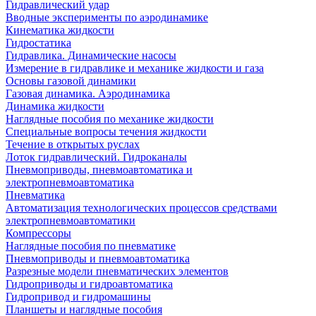
Гидравлический удар
Вводные эксперименты по аэродинамике
Кинематика жидкости
Гидростатика
Гидравлика. Динамические насосы
Измерение в гидравлике и механике жидкости и газа
Основы газовой динамики
Газовая динамика. Аэродинамика
Динамика жидкости
Наглядные пособия по механике жидкости
Специальные вопросы течения жидкости
Течение в открытых руслах
Лоток гидравлический. Гидроканалы
Пневмоприводы, пневмоавтоматика и
электропневмоавтоматика
Пневматика
Автоматизация технологических процессов средствами
электропневмоавтоматики
Компрессоры
Наглядные пособия по пневматике
Пневмоприводы и пневмоавтоматика
Разрезные модели пневматических элементов
Гидроприводы и гидроавтоматика
Гидропривод и гидромашины
Планшеты и наглядные пособия