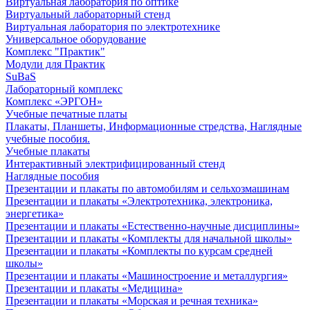
Виртуальная лаборатория по оптике
Виртуальный лабораторный стенд
Виртуальная лаборатория по электротехнике
Универсальное оборудование
Комплекс "Практик"
Модули для Практик
SuBaS
Лабораторный комплекс
Комплекс «ЭРГОН»
Учебные печатные платы
Плакаты, Планшеты, Информационные стредства, Наглядные
учебные пособия.
Учебные плакаты
Интерактивный электрифицированный стенд
Наглядные пособия
Презентации и плакаты по автомобилям и сельхозмашинам
Презентации и плакаты «Электротехника, электроника,
энергетика»
Презентации и плакаты «Естественно-научные дисциплины»
Презентации и плакаты «Комплекты для начальной школы»
Презентации и плакаты «Комплекты по курсам средней
школы»
Презентации и плакаты «Машиностроение и металлургия»
Презентации и плакаты «Медицина»
Презентации и плакаты «Морская и речная техника»