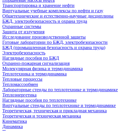
Поршневые насосы нефть
Транспортировка и хранение нефти
Виртуальные учебные комплексы по нефти и газу
Общетехнические и естественно-научные дисциплины
БЖД, электробезопасность и охрана труда
Охранные системы
Защита от излучения
Исследование производственной защиты
Готовые лаборатории по БЖД, электробезопасности
БЖД (промышленная безопасность и охрана труда)
Электробезопасность
Наглядные пособия по БЖД
Охранно-пожарная сигнализация
Молекулярная физика и термодинамика
Теплотехника и термодинамика
Тепловые процессы
Тепломассообмен
Лабораторные стенды по теплотехнике и термодинамике
Теплоэнергетика
Наглядные пособия по теплотехнике
Виртуальные стенды по теплотехнике и термодинамике
Теоретическая, техническая и прикладная механика
Теоретическая и техническая механика
Кинематика
Динамика