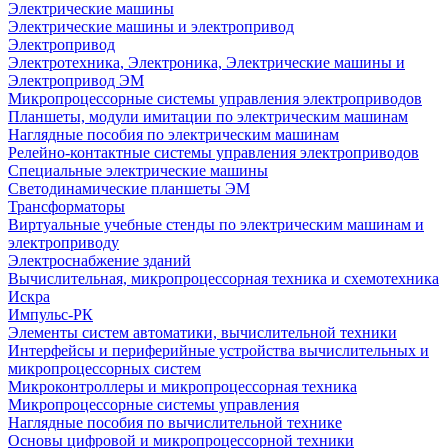
Электрические машины
Электрические машины и электропривод
Электропривод
Электротехника, Электроника, Электрические машины и
Электропривод ЭМ
Микропроцессорные системы управления электроприводов
Планшеты, модули имитации по электрическим машинам
Наглядные пособия по электрическим машинам
Релейно-контактные системы управления электроприводов
Специальные электрические машины
Светодинамические планшеты ЭМ
Трансформаторы
Виртуальные учебные стенды по электрическим машинам и
электроприводу
Электроснабжение зданий
Вычислительная, микропроцессорная техника и схемотехника
Искра
Импульс-РК
Элементы систем автоматики, вычислительной техники
Интерфейсы и периферийные устройства вычислительных и
микропроцессорных систем
Микроконтроллеры и микропроцессорная техника
Микропроцессорные системы управления
Наглядные пособия по вычислительной технике
Основы цифровой и микропроцессорной техники