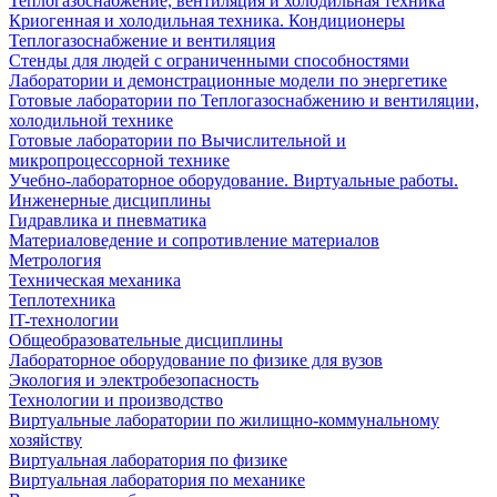
Теплогазоснабжение, вентиляция и холодильная техника
Криогенная и холодильная техника. Кондиционеры
Теплогазоснабжение и вентиляция
Стенды для людей с ограниченными способностями
Лаборатории и демонстрационные модели по энергетике
Готовые лаборатории по Теплогазоснабжению и вентиляции,
холодильной технике
Готовые лаборатории по Вычислительной и
микропроцессорной технике
Учебно-лабораторное оборудование. Виртуальные работы.
Инженерные дисциплины
Гидравлика и пневматика
Материаловедение и сопротивление материалов
Метрология
Техническая механика
Теплотехника
IT-технологии
Общеобразовательные дисциплины
Лабораторное оборудование по физике для вузов
Экология и электробезопасность
Технологии и производство
Виртуальные лаборатории по жилищно-коммунальному
хозяйству
Виртуальная лаборатория по физике
Виртуальная лаборатория по механике