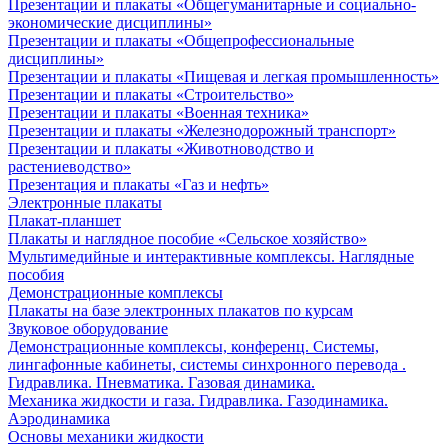
Презентации и плакаты «Общегуманитарные и социально-
экономические дисциплины»
Презентации и плакаты «Общепрофессиональные
дисциплины»
Презентации и плакаты «Пищевая и легкая промышленность»
Презентации и плакаты «Строительство»
Презентации и плакаты «Военная техника»
Презентации и плакаты «Железнодорожный транспорт»
Презентации и плакаты «Животноводство и
растениеводство»
Презентация и плакаты «Газ и нефть»
Электронные плакаты
Плакат-планшет
Плакаты и наглядное пособие «Сельское хозяйство»
Мультимедийные и интерактивные комплексы. Наглядные
пособия
Демонстрационные комплексы
Плакаты на базе электронных плакатов по курсам
Звуковое оборудование
Демонстрационные комплексы, конференц. Системы,
лингафонные кабинеты, системы синхронного перевода .
Гидравлика. Пневматика. Газовая динамика.
Механика жидкости и газа. Гидравлика. Газодинамика.
Аэродинамика
Основы механики жидкости