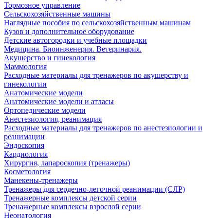
Тормозное управление
Сельскохозяйственные машины
Наглядные пособия по сельскохозяйственным машинам
Кузов и дополнительное оборудование
Детские автогородки и учебные площадки
Медицина. Биоинженерия. Ветеринария.
Акушерство и гинекология
Маммология
Расходные материалы для тренажеров по акушерству и
гинекологии
Анатомические модели
Анатомические модели и атласы
Ортопедические модели
Анестезиология, реанимация
Расходные материалы для тренажеров по анестезиологии и
реанимации
Эндоскопия
Кардиология
Хирургия, лапароскопия (тренажеры)
Косметология
Манекены-тренажеры
Тренажеры для сердечно-легочной реанимации (СЛР)
Тренажерные комплексы детской серии
Тренажерные комплексы взрослой серии
Неонатология