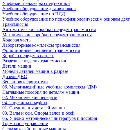
Учебные тренажеры спецтехники
Учебное оборудование для автошкол
Учебное оборудование по ПДД
Учебное оборудование по психофизиологическим основам деят
Трансмиссия
Автоматические коробки передач трансмиссия
Механические коробки передач трансмиссия
Ходовая часть
Лабораторные комплексы трансмиссия
Фрикционные сцепления трансмиссия
Коробка передач в разрезе
Разрезные изделия трансмиссия
Детали машин
Модели деталей машин в разрезе
Дизель ДВС
Бензиновые двигатели
06. Мультимедийные учебные комплексы (ДМ)
Наглядные пособия по деталям машин
02. Механические передачи
04. Пружины и муфты
01. Соединения деталей машин
03. Валы и оси. Опоры валов и осей
05. Учебно-методическая литература и пособия
Тормозное управление
Сельскохозяйственные машины