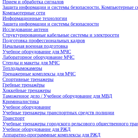
Прием и обработка сигналов
Защита информации и системы безопасности. Компьютерные се
Компьютерные сети
Информационные технологии
Защита информации и системы безопасности
Исследование антенн
Структурированные кабельные системы и электросети
Подготовка профессиональных кадров
Начальная военная подготовка
Учебное оборудование для МЧС
Лабораторное оборудование МЧС
Стенды и макеты для МЧС
Теплодымокамеры
Тренажерные комплексы для МЧС
Спортивные тренажеры
Гребные тренажёры
Хоккейные тренажеры
Таможенное дело / Учебное оборудование для МВД
Криминалистика
Учебное оборудование
Учебные тренажеры транспортных средств полиции
Транспорт
Учебные тренажеры городского рельсового общественного тра
Учебное оборудование для РЖД
Аппаратно-программные комплексы для РЖД