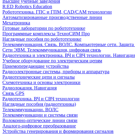
Высшие учебные заведения
R:ED Robotics Education
Робототехника. ГПС и ГПМ, CAD/CAM технологии
Автоматизированные производственные линии
Мехатроника
Готовые лаборатории по робототехнике
Программные комплексы ТехноСИМ Про
Наглядные пособия по робототехнике
Телекоммуникация. Связь. ВОЛС. Компьютерные сети. Защита
Сети ЭВМ. Телекоммуникация, цифровая связь
Радиотехника и электроника. ВЧ и СВЧ технологии. Навигаци
Учебное оборудование по электрическим цепям
Приемопередающие устройства
Радиоэлектронные системы, приборы и аппаратура
Радиотехнические цепи и сигналы
Схемотехника и основы электроники
Радиолокация. Навигация
Связь GPS
Радиотехника. ВЧ и СВЧ технологии
Наглядные пособия (радиотехника)
Телекоммуникации. ВОЛС
Телекоммуникации и системы связи
Волоконно-оптические линии связи
Аналого-цифровое преобразование
Устройства генерирования и формирования сигналов