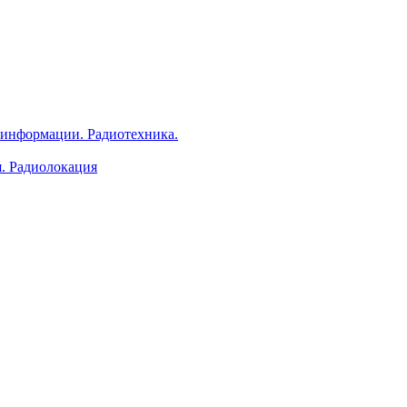
 информации. Радиотехника.
я. Радиолокация