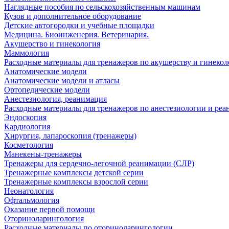
Наглядные пособия по сельскохозяйственным машинам
Кузов и дополнительное оборудование
Детские автогородки и учебные площадки
Медицина. Биоинженерия. Ветеринария.
Акушерство и гинекология
Маммология
Расходные материалы для тренажеров по акушерству и гинеко
Анатомические модели
Анатомические модели и атласы
Ортопедические модели
Анестезиология, реанимация
Расходные материалы для тренажеров по анестезиологии и ре
Эндоскопия
Кардиология
Хирургия, лапароскопия (тренажеры)
Косметология
Манекены-тренажеры
Тренажеры для сердечно-легочной реанимации (СЛР)
Тренажерные комплексы детской серии
Тренажерные комплексы взрослой серии
Неонатология
Офтальмология
Оказание первой помощи
Оториноларингология
Расходные материалы по оториноларингологии