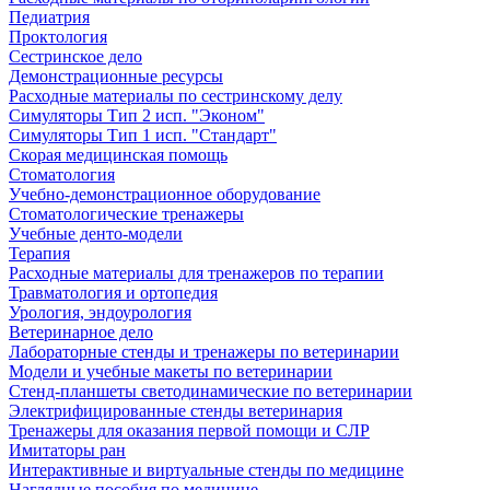
Педиатрия
Проктология
Сестринское дело
Демонстрационные ресурсы
Расходные материалы по сестринскому делу
Симуляторы Тип 2 исп. "Эконом"
Симуляторы Тип 1 исп. "Стандарт"
Скорая медицинская помощь
Стоматология
Учебно-демонстрационное оборудование
Стоматологические тренажеры
Учебные денто-модели
Терапия
Расходные материалы для тренажеров по терапии
Травматология и ортопедия
Урология, эндоурология
Ветеринарное дело
Лабораторные стенды и тренажеры по ветеринарии
Модели и учебные макеты по ветеринарии
Стенд-планшеты светодинамические по ветеринарии
Электрифицированные стенды ветеринария
Тренажеры для оказания первой помощи и СЛР
Имитаторы ран
Интерактивные и виртуальные стенды по медицине
Наглядные пособия по медицине