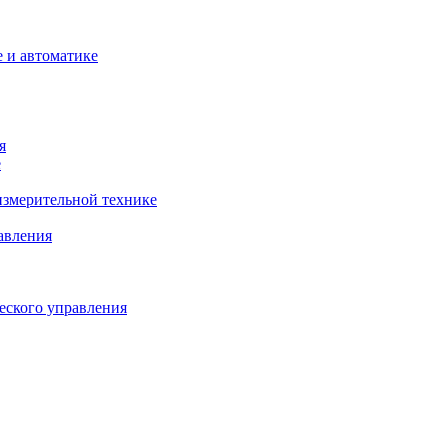
 и автоматике
я
е
змерительной технике
авления
еского управления