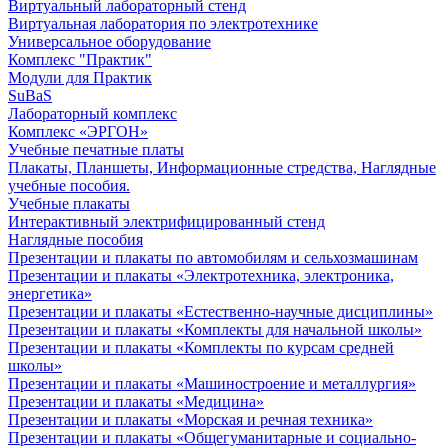
Виртуальный лабораторный стенд
Виртуальная лаборатория по электротехнике
Универсальное оборудование
Комплекс "Практик"
Модули для Практик
SuBaS
Лабораторный комплекс
Комплекс «ЭРГОН»
Учебные печатные платы
Плакаты, Планшеты, Информационные стредства, Наглядные
учебные пособия.
Учебные плакаты
Интерактивный электрифицированный стенд
Наглядные пособия
Презентации и плакаты по автомобилям и сельхозмашинам
Презентации и плакаты «Электротехника, электроника,
энергетика»
Презентации и плакаты «Естественно-научные дисциплины»
Презентации и плакаты «Комплекты для начальной школы»
Презентации и плакаты «Комплекты по курсам средней
школы»
Презентации и плакаты «Машиностроение и металлургия»
Презентации и плакаты «Медицина»
Презентации и плакаты «Морская и речная техника»
Презентации и плакаты «Общегуманитарные и социально-