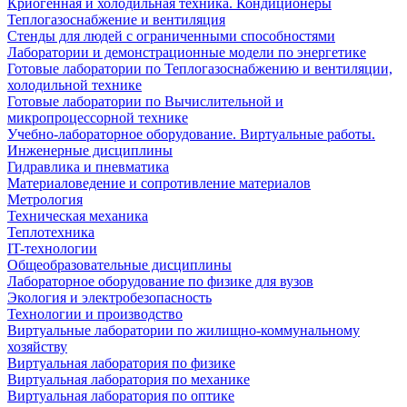
Криогенная и холодильная техника. Кондиционеры
Теплогазоснабжение и вентиляция
Стенды для людей с ограниченными способностями
Лаборатории и демонстрационные модели по энергетике
Готовые лаборатории по Теплогазоснабжению и вентиляции,
холодильной технике
Готовые лаборатории по Вычислительной и
микропроцессорной технике
Учебно-лабораторное оборудование. Виртуальные работы.
Инженерные дисциплины
Гидравлика и пневматика
Материаловедение и сопротивление материалов
Метрология
Техническая механика
Теплотехника
IT-технологии
Общеобразовательные дисциплины
Лабораторное оборудование по физике для вузов
Экология и электробезопасность
Технологии и производство
Виртуальные лаборатории по жилищно-коммунальному
хозяйству
Виртуальная лаборатория по физике
Виртуальная лаборатория по механике
Виртуальная лаборатория по оптике