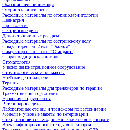
Оказание первой помощи
Оториноларингология
Расходные материалы по оториноларингологии
Педиатрия
Проктология
Сестринское дело
Демонстрационные ресурсы
Расходные материалы по сестринскому делу
Симуляторы Тип 2 исп. "Эконом"
Симуляторы Тип 1 исп. "Стандарт"
Скорая медицинская помощь
Стоматология
Учебно-демонстрационное оборудование
Стоматологические тренажеры
Учебные денто-модели
Терапия
Расходные материалы для тренажеров по терапии
Травматология и ортопедия
Урология, эндоурология
Ветеринарное дело
Лабораторные стенды и тренажеры по ветеринарии
Модели и учебные макеты по ветеринарии
Стенд-планшеты светодинамические по ветеринарии
Электрифицированные стенды ветеринария
Тренажеры для оказания первой помощи и СЛР