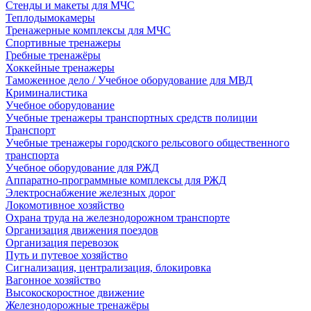
Стенды и макеты для МЧС
Теплодымокамеры
Тренажерные комплексы для МЧС
Спортивные тренажеры
Гребные тренажёры
Хоккейные тренажеры
Таможенное дело / Учебное оборудование для МВД
Криминалистика
Учебное оборудование
Учебные тренажеры транспортных средств полиции
Транспорт
Учебные тренажеры городского рельсового общественного
транспорта
Учебное оборудование для РЖД
Аппаратно-программные комплексы для РЖД
Электроснабжение железных дорог
Локомотивное хозяйство
Охрана труда на железнодорожном транспорте
Организация движения поездов
Организация перевозок
Путь и путевое хозяйство
Сигнализация, централизация, блокировка
Вагонное хозяйство
Высокоскоростное движение
Железнодорожные тренажёры