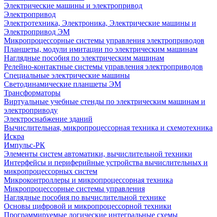
Электрические машины и электропривод
Электропривод
Электротехника, Электроника, Электрические машины и
Электропривод ЭМ
Микропроцессорные системы управления электроприводов
Планшеты, модули имитации по электрическим машинам
Наглядные пособия по электрическим машинам
Релейно-контактные системы управления электроприводов
Специальные электрические машины
Светодинамические планшеты ЭМ
Трансформаторы
Виртуальные учебные стенды по электрическим машинам и
электроприводу
Электроснабжение зданий
Вычислительная, микропроцессорная техника и схемотехника
Искра
Импульс-РК
Элементы систем автоматики, вычислительной техники
Интерфейсы и периферийные устройства вычислительных и
микропроцессорных систем
Микроконтроллеры и микропроцессорная техника
Микропроцессорные системы управления
Наглядные пособия по вычислительной технике
Основы цифровой и микропроцессорной техники
Программируемые логические интегральные схемы