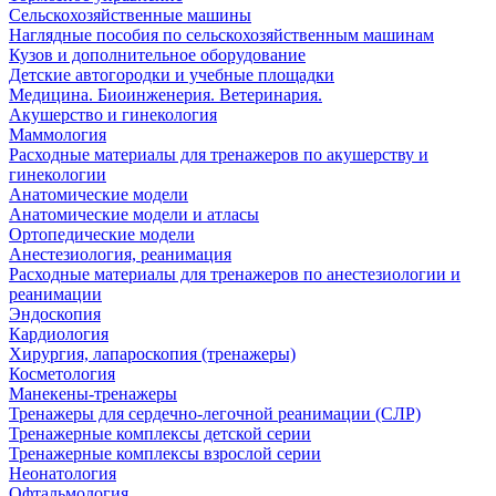
Сельскохозяйственные машины
Наглядные пособия по сельскохозяйственным машинам
Кузов и дополнительное оборудование
Детские автогородки и учебные площадки
Медицина. Биоинженерия. Ветеринария.
Акушерство и гинекология
Маммология
Расходные материалы для тренажеров по акушерству и
гинекологии
Анатомические модели
Анатомические модели и атласы
Ортопедические модели
Анестезиология, реанимация
Расходные материалы для тренажеров по анестезиологии и
реанимации
Эндоскопия
Кардиология
Хирургия, лапароскопия (тренажеры)
Косметология
Манекены-тренажеры
Тренажеры для сердечно-легочной реанимации (СЛР)
Тренажерные комплексы детской серии
Тренажерные комплексы взрослой серии
Неонатология
Офтальмология