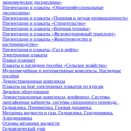
экономические дисциплины»
Презентации и плакаты «Общепрофессиональные
дисциплины»
Презентации и плакаты «Пищевая и легкая промышленность»
Презентации и плакаты «Строительство»
Презентации и плакаты «Военная техника»
Презентации и плакаты «Железнодорожный транспорт»
Презентации и плакаты «Животноводство и
растениеводство»
Презентация и плакаты «Газ и нефть»
Электронные плакаты
Плакат-планшет
Плакаты и наглядное пособие «Сельское хозяйство»
Мультимедийные и интерактивные комплексы. Наглядные
пособия
Демонстрационные комплексы
Плакаты на базе электронных плакатов по курсам
Звуковое оборудование
Демонстрационные комплексы, конференц. Системы,
лингафонные кабинеты, системы синхронного перевода .
Гидравлика. Пневматика. Газовая динамика.
Механика жидкости и газа. Гидравлика. Газодинамика.
Аэродинамика
Основы механики жидкости
Гидравлический удар