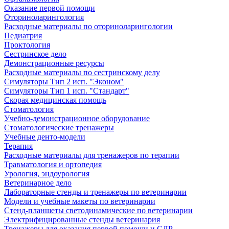
Оказание первой помощи
Оториноларингология
Расходные материалы по оториноларингологии
Педиатрия
Проктология
Сестринское дело
Демонстрационные ресурсы
Расходные материалы по сестринскому делу
Симуляторы Тип 2 исп. "Эконом"
Симуляторы Тип 1 исп. "Стандарт"
Скорая медицинская помощь
Стоматология
Учебно-демонстрационное оборудование
Стоматологические тренажеры
Учебные денто-модели
Терапия
Расходные материалы для тренажеров по терапии
Травматология и ортопедия
Урология, эндоурология
Ветеринарное дело
Лабораторные стенды и тренажеры по ветеринарии
Модели и учебные макеты по ветеринарии
Стенд-планшеты светодинамические по ветеринарии
Электрифицированные стенды ветеринария
Тренажеры для оказания первой помощи и СЛР