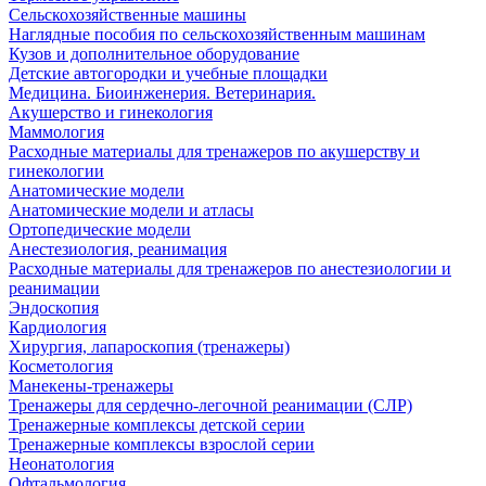
Сельскохозяйственные машины
Наглядные пособия по сельскохозяйственным машинам
Кузов и дополнительное оборудование
Детские автогородки и учебные площадки
Медицина. Биоинженерия. Ветеринария.
Акушерство и гинекология
Маммология
Расходные материалы для тренажеров по акушерству и
гинекологии
Анатомические модели
Анатомические модели и атласы
Ортопедические модели
Анестезиология, реанимация
Расходные материалы для тренажеров по анестезиологии и
реанимации
Эндоскопия
Кардиология
Хирургия, лапароскопия (тренажеры)
Косметология
Манекены-тренажеры
Тренажеры для сердечно-легочной реанимации (СЛР)
Тренажерные комплексы детской серии
Тренажерные комплексы взрослой серии
Неонатология
Офтальмология