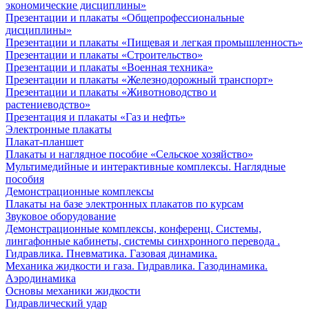
экономические дисциплины»
Презентации и плакаты «Общепрофессиональные
дисциплины»
Презентации и плакаты «Пищевая и легкая промышленность»
Презентации и плакаты «Строительство»
Презентации и плакаты «Военная техника»
Презентации и плакаты «Железнодорожный транспорт»
Презентации и плакаты «Животноводство и
растениеводство»
Презентация и плакаты «Газ и нефть»
Электронные плакаты
Плакат-планшет
Плакаты и наглядное пособие «Сельское хозяйство»
Мультимедийные и интерактивные комплексы. Наглядные
пособия
Демонстрационные комплексы
Плакаты на базе электронных плакатов по курсам
Звуковое оборудование
Демонстрационные комплексы, конференц. Системы,
лингафонные кабинеты, системы синхронного перевода .
Гидравлика. Пневматика. Газовая динамика.
Механика жидкости и газа. Гидравлика. Газодинамика.
Аэродинамика
Основы механики жидкости
Гидравлический удар