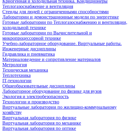
Криогенная и холодильная техника. Кондиционеры
Теплогазоснабжение и вентиляция
Стенды для людей с ограниченными способностями
Лаборатории и демонстрационные модели по энергетике
Готовые лаборатории по Теплогазоснабжению и вентиляции,
холодильной технике
Готовые лаборатории по Вычислительной и
микропроцессорной технике
Учебно-лабораторное оборудование. Виртуальные работы.
Инженерные дисциплины
Гидравлика и пневматика
Материаловедение и сопротивление материалов
Метрология
Техническая механика
Теплотехника
IT-технологии
Общеобразовательные дисциплины
Лабораторное оборудование по физике для вузов
Экология и электробезопасность
Технологии и производство
Виртуальные лаборатории по жилищно-коммунальному
хозяйству
Виртуальная лаборатория по физике
Виртуальная лаборатория по механике
Виртуальная лаборатория по оптике