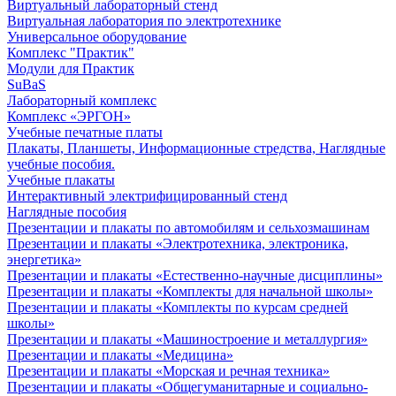
Виртуальный лабораторный стенд
Виртуальная лаборатория по электротехнике
Универсальное оборудование
Комплекс "Практик"
Модули для Практик
SuBaS
Лабораторный комплекс
Комплекс «ЭРГОН»
Учебные печатные платы
Плакаты, Планшеты, Информационные стредства, Наглядные
учебные пособия.
Учебные плакаты
Интерактивный электрифицированный стенд
Наглядные пособия
Презентации и плакаты по автомобилям и сельхозмашинам
Презентации и плакаты «Электротехника, электроника,
энергетика»
Презентации и плакаты «Естественно-научные дисциплины»
Презентации и плакаты «Комплекты для начальной школы»
Презентации и плакаты «Комплекты по курсам средней
школы»
Презентации и плакаты «Машиностроение и металлургия»
Презентации и плакаты «Медицина»
Презентации и плакаты «Морская и речная техника»
Презентации и плакаты «Общегуманитарные и социально-