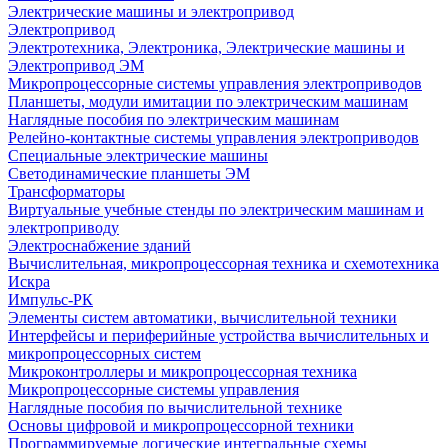
Электрические машины и электропривод
Электропривод
Электротехника, Электроника, Электрические машины и
Электропривод ЭМ
Микропроцессорные системы управления электроприводов
Планшеты, модули имитации по электрическим машинам
Наглядные пособия по электрическим машинам
Релейно-контактные системы управления электроприводов
Специальные электрические машины
Светодинамические планшеты ЭМ
Трансформаторы
Виртуальные учебные стенды по электрическим машинам и
электроприводу
Электроснабжение зданий
Вычислительная, микропроцессорная техника и схемотехника
Искра
Импульс-РК
Элементы систем автоматики, вычислительной техники
Интерфейсы и периферийные устройства вычислительных и
микропроцессорных систем
Микроконтроллеры и микропроцессорная техника
Микропроцессорные системы управления
Наглядные пособия по вычислительной технике
Основы цифровой и микропроцессорной техники
Программируемые логические интегральные схемы