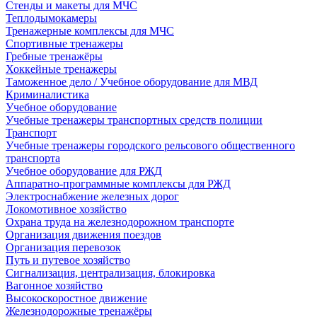
Стенды и макеты для МЧС
Теплодымокамеры
Тренажерные комплексы для МЧС
Спортивные тренажеры
Гребные тренажёры
Хоккейные тренажеры
Таможенное дело / Учебное оборудование для МВД
Криминалистика
Учебное оборудование
Учебные тренажеры транспортных средств полиции
Транспорт
Учебные тренажеры городского рельсового общественного
транспорта
Учебное оборудование для РЖД
Аппаратно-программные комплексы для РЖД
Электроснабжение железных дорог
Локомотивное хозяйство
Охрана труда на железнодорожном транспорте
Организация движения поездов
Организация перевозок
Путь и путевое хозяйство
Сигнализация, централизация, блокировка
Вагонное хозяйство
Высокоскоростное движение
Железнодорожные тренажёры