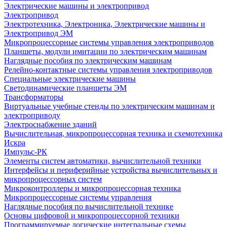
Электрические машины и электропривод
Электропривод
Электротехника, Электроника, Электрические машины и
Электропривод ЭМ
Микропроцессорные системы управления электроприводов
Планшеты, модули имитации по электрическим машинам
Наглядные пособия по электрическим машинам
Релейно-контактные системы управления электроприводов
Специальные электрические машины
Светодинамические планшеты ЭМ
Трансформаторы
Виртуальные учебные стенды по электрическим машинам и
электроприводу
Электроснабжение зданий
Вычислительная, микропроцессорная техника и схемотехника
Искра
Импульс-РК
Элементы систем автоматики, вычислительной техники
Интерфейсы и периферийные устройства вычислительных и
микропроцессорных систем
Микроконтроллеры и микропроцессорная техника
Микропроцессорные системы управления
Наглядные пособия по вычислительной технике
Основы цифровой и микропроцессорной техники
Программируемые логические интегральные схемы