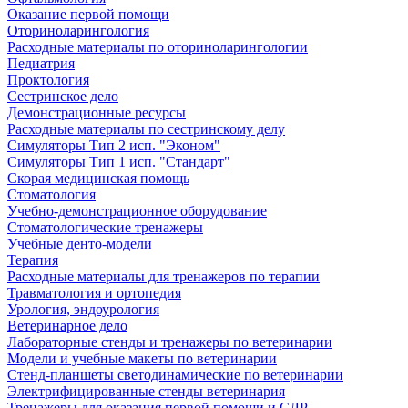
Оказание первой помощи
Оториноларингология
Расходные материалы по оториноларингологии
Педиатрия
Проктология
Сестринское дело
Демонстрационные ресурсы
Расходные материалы по сестринскому делу
Симуляторы Тип 2 исп. "Эконом"
Симуляторы Тип 1 исп. "Стандарт"
Скорая медицинская помощь
Стоматология
Учебно-демонстрационное оборудование
Стоматологические тренажеры
Учебные денто-модели
Терапия
Расходные материалы для тренажеров по терапии
Травматология и ортопедия
Урология, эндоурология
Ветеринарное дело
Лабораторные стенды и тренажеры по ветеринарии
Модели и учебные макеты по ветеринарии
Стенд-планшеты светодинамические по ветеринарии
Электрифицированные стенды ветеринария
Тренажеры для оказания первой помощи и СЛР