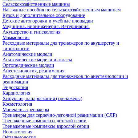
Сельскохозяйственные машины
Наглядные пособия по сельскохозяйственным машинам
Кузов и дополнительное оборудование
Детские автогородки и учебные площадки
Медицина. Биоинженерия. Ветеринария.
Акушерство и гинекология
Маммология
Расходные материалы для тренажеров по акушерству и
гинекологии
Анатомические модели
Анатомические модели и атласы
Ортопедические модели
Анестезиология, реанимация
Расходные материалы для тренажеров по анестезиологии и
реанимации
Эндоскопия
Кардиология
Хирургия, лапароскопия (тренажеры)
Косметология
Манекены-тренажеры
Тренажеры для сердечно-легочной реанимации (СЛР)
Тренажерные комплексы детской серии
Тренажерные комплексы взрослой серии
Неонатология
Офтальмология