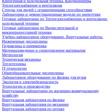
Криогенная и холодильная техника. Кондиционеры
Теплогазоснабжение и вентиляция
Стенды для людей с ограниченными способностями
Лаборатории и демонстрационные модели по энергетике
Готовые лаборатории по Теплогазоснабжению и вентиляции,
холодильной технике
Готовые лаборатории по Вычислительной и
микропроцессорной технике
Учебно-лабораторное оборудование. Виртуальные работы.
Инженерные дисциплины
Гидравлика и пневматика
Материаловедение и сопротивление материалов
Метрология
Техническая механика
Теплотехника
IT-технологии
Общеобразовательные дисциплины
Лабораторное оборудование по физике для вузов
Экология и электробезопасность
Технологии и производство
Виртуальные лаборатории по жилищно-коммунальному
хозяйству
Виртуальная лаборатория по физике
Виртуальная лаборатория по механике
Виртуальная лаборатория по оптике