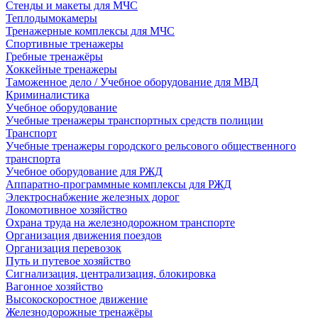
Стенды и макеты для МЧС
Теплодымокамеры
Тренажерные комплексы для МЧС
Спортивные тренажеры
Гребные тренажёры
Хоккейные тренажеры
Таможенное дело / Учебное оборудование для МВД
Криминалистика
Учебное оборудование
Учебные тренажеры транспортных средств полиции
Транспорт
Учебные тренажеры городского рельсового общественного
транспорта
Учебное оборудование для РЖД
Аппаратно-программные комплексы для РЖД
Электроснабжение железных дорог
Локомотивное хозяйство
Охрана труда на железнодорожном транспорте
Организация движения поездов
Организация перевозок
Путь и путевое хозяйство
Сигнализация, централизация, блокировка
Вагонное хозяйство
Высокоскоростное движение
Железнодорожные тренажёры