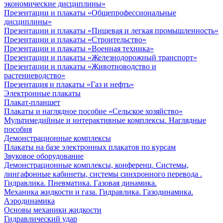
экономические дисциплины»
Презентации и плакаты «Общепрофессиональные
дисциплины»
Презентации и плакаты «Пищевая и легкая промышленность»
Презентации и плакаты «Строительство»
Презентации и плакаты «Военная техника»
Презентации и плакаты «Железнодорожный транспорт»
Презентации и плакаты «Животноводство и
растениеводство»
Презентация и плакаты «Газ и нефть»
Электронные плакаты
Плакат-планшет
Плакаты и наглядное пособие «Сельское хозяйство»
Мультимедийные и интерактивные комплексы. Наглядные
пособия
Демонстрационные комплексы
Плакаты на базе электронных плакатов по курсам
Звуковое оборудование
Демонстрационные комплексы, конференц. Системы,
лингафонные кабинеты, системы синхронного перевода .
Гидравлика. Пневматика. Газовая динамика.
Механика жидкости и газа. Гидравлика. Газодинамика.
Аэродинамика
Основы механики жидкости
Гидравлический удар