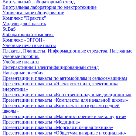
Виртуальный лабораторный стенд
Виртуальная лаборатория по электротехнике
Универсальное оборудование
Комплекс "Практик"
Модули для Практик
SuBaS
Лабораторный комплекс
Комплекс «ЭРГОН»
Учебные печатные платы
Плакаты, Планшеты, Информационные стредства, Наглядные
учебные пособия.
Учебные плакаты
Интерактивный электрифицированный стенд
Наглядные пособия
Презентации и плакаты по автомобилям и сельхозмашинам
Презентации и плакаты «Электротехника, электроника,
энергетика»
Презентации и плакаты «Естественно-научные дисциплины»
Презентации и плакаты «Комплекты для начальной школы»
Презентации и плакаты «Комплекты по курсам средней
школы»
Презентации и плакаты «Машиностроение и металлургия»
Презентации и плакаты «Медицина»
Презентации и плакаты «Морская и речная техника»
Презентации и плакаты «Общегуманитарные и социально-