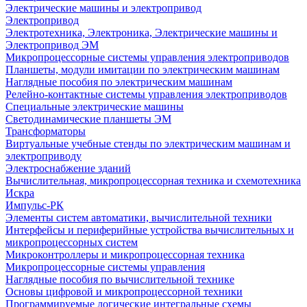
Электрические машины и электропривод
Электропривод
Электротехника, Электроника, Электрические машины и
Электропривод ЭМ
Микропроцессорные системы управления электроприводов
Планшеты, модули имитации по электрическим машинам
Наглядные пособия по электрическим машинам
Релейно-контактные системы управления электроприводов
Специальные электрические машины
Светодинамические планшеты ЭМ
Трансформаторы
Виртуальные учебные стенды по электрическим машинам и
электроприводу
Электроснабжение зданий
Вычислительная, микропроцессорная техника и схемотехника
Искра
Импульс-РК
Элементы систем автоматики, вычислительной техники
Интерфейсы и периферийные устройства вычислительных и
микропроцессорных систем
Микроконтроллеры и микропроцессорная техника
Микропроцессорные системы управления
Наглядные пособия по вычислительной технике
Основы цифровой и микропроцессорной техники
Программируемые логические интегральные схемы