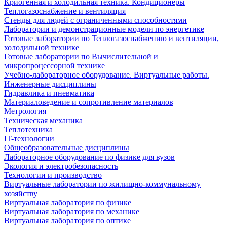
Криогенная и холодильная техника. Кондиционеры
Теплогазоснабжение и вентиляция
Стенды для людей с ограниченными способностями
Лаборатории и демонстрационные модели по энергетике
Готовые лаборатории по Теплогазоснабжению и вентиляции,
холодильной технике
Готовые лаборатории по Вычислительной и
микропроцессорной технике
Учебно-лабораторное оборудование. Виртуальные работы.
Инженерные дисциплины
Гидравлика и пневматика
Материаловедение и сопротивление материалов
Метрология
Техническая механика
Теплотехника
IT-технологии
Общеобразовательные дисциплины
Лабораторное оборудование по физике для вузов
Экология и электробезопасность
Технологии и производство
Виртуальные лаборатории по жилищно-коммунальному
хозяйству
Виртуальная лаборатория по физике
Виртуальная лаборатория по механике
Виртуальная лаборатория по оптике