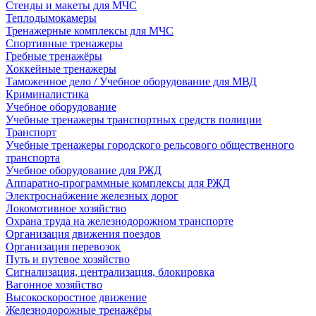
Стенды и макеты для МЧС
Теплодымокамеры
Тренажерные комплексы для МЧС
Спортивные тренажеры
Гребные тренажёры
Хоккейные тренажеры
Таможенное дело / Учебное оборудование для МВД
Криминалистика
Учебное оборудование
Учебные тренажеры транспортных средств полиции
Транспорт
Учебные тренажеры городского рельсового общественного
транспорта
Учебное оборудование для РЖД
Аппаратно-программные комплексы для РЖД
Электроснабжение железных дорог
Локомотивное хозяйство
Охрана труда на железнодорожном транспорте
Организация движения поездов
Организация перевозок
Путь и путевое хозяйство
Сигнализация, централизация, блокировка
Вагонное хозяйство
Высокоскоростное движение
Железнодорожные тренажёры