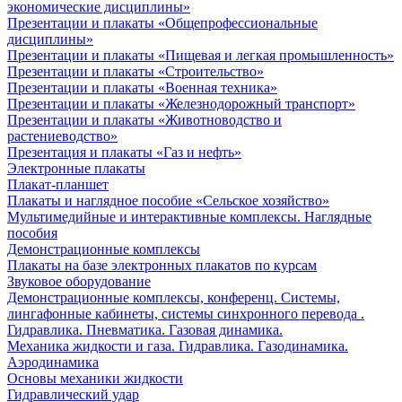
экономические дисциплины»
Презентации и плакаты «Общепрофессиональные
дисциплины»
Презентации и плакаты «Пищевая и легкая промышленность»
Презентации и плакаты «Строительство»
Презентации и плакаты «Военная техника»
Презентации и плакаты «Железнодорожный транспорт»
Презентации и плакаты «Животноводство и
растениеводство»
Презентация и плакаты «Газ и нефть»
Электронные плакаты
Плакат-планшет
Плакаты и наглядное пособие «Сельское хозяйство»
Мультимедийные и интерактивные комплексы. Наглядные
пособия
Демонстрационные комплексы
Плакаты на базе электронных плакатов по курсам
Звуковое оборудование
Демонстрационные комплексы, конференц. Системы,
лингафонные кабинеты, системы синхронного перевода .
Гидравлика. Пневматика. Газовая динамика.
Механика жидкости и газа. Гидравлика. Газодинамика.
Аэродинамика
Основы механики жидкости
Гидравлический удар