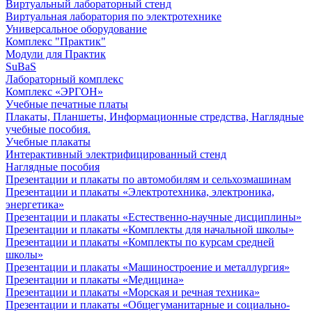
Виртуальный лабораторный стенд
Виртуальная лаборатория по электротехнике
Универсальное оборудование
Комплекс "Практик"
Модули для Практик
SuBaS
Лабораторный комплекс
Комплекс «ЭРГОН»
Учебные печатные платы
Плакаты, Планшеты, Информационные стредства, Наглядные
учебные пособия.
Учебные плакаты
Интерактивный электрифицированный стенд
Наглядные пособия
Презентации и плакаты по автомобилям и сельхозмашинам
Презентации и плакаты «Электротехника, электроника,
энергетика»
Презентации и плакаты «Естественно-научные дисциплины»
Презентации и плакаты «Комплекты для начальной школы»
Презентации и плакаты «Комплекты по курсам средней
школы»
Презентации и плакаты «Машиностроение и металлургия»
Презентации и плакаты «Медицина»
Презентации и плакаты «Морская и речная техника»
Презентации и плакаты «Общегуманитарные и социально-