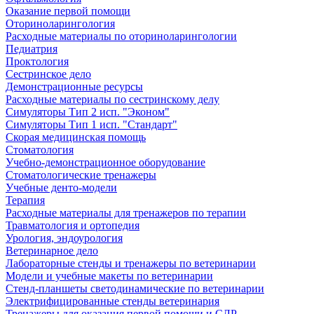
Оказание первой помощи
Оториноларингология
Расходные материалы по оториноларингологии
Педиатрия
Проктология
Сестринское дело
Демонстрационные ресурсы
Расходные материалы по сестринскому делу
Симуляторы Тип 2 исп. "Эконом"
Симуляторы Тип 1 исп. "Стандарт"
Скорая медицинская помощь
Стоматология
Учебно-демонстрационное оборудование
Стоматологические тренажеры
Учебные денто-модели
Терапия
Расходные материалы для тренажеров по терапии
Травматология и ортопедия
Урология, эндоурология
Ветеринарное дело
Лабораторные стенды и тренажеры по ветеринарии
Модели и учебные макеты по ветеринарии
Стенд-планшеты светодинамические по ветеринарии
Электрифицированные стенды ветеринария
Тренажеры для оказания первой помощи и СЛР