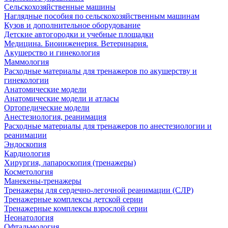
Сельскохозяйственные машины
Наглядные пособия по сельскохозяйственным машинам
Кузов и дополнительное оборудование
Детские автогородки и учебные площадки
Медицина. Биоинженерия. Ветеринария.
Акушерство и гинекология
Маммология
Расходные материалы для тренажеров по акушерству и
гинекологии
Анатомические модели
Анатомические модели и атласы
Ортопедические модели
Анестезиология, реанимация
Расходные материалы для тренажеров по анестезиологии и
реанимации
Эндоскопия
Кардиология
Хирургия, лапароскопия (тренажеры)
Косметология
Манекены-тренажеры
Тренажеры для сердечно-легочной реанимации (СЛР)
Тренажерные комплексы детской серии
Тренажерные комплексы взрослой серии
Неонатология
Офтальмология