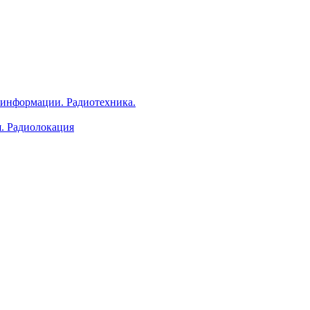
 информации. Радиотехника.
я. Радиолокация