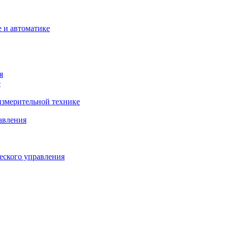
 и автоматике
я
е
змерительной технике
авления
еского управления