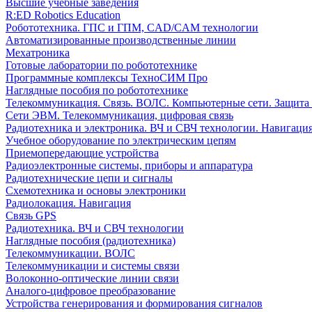
Высшие учебные заведения
R:ED Robotics Education
Робототехника. ГПС и ГПМ, CAD/CAM технологии
Автоматизированные производственные линии
Мехатроника
Готовые лаборатории по робототехнике
Программные комплексы ТехноСИМ Про
Наглядные пособия по робототехнике
Телекоммуникация. Связь. ВОЛС. Компьютерные сети. Защита
Сети ЭВМ. Телекоммуникация, цифровая связь
Радиотехника и электроника. ВЧ и СВЧ технологии. Навигаци
Учебное оборудование по электрическим цепям
Приемопередающие устройства
Радиоэлектронные системы, приборы и аппаратура
Радиотехнические цепи и сигналы
Схемотехника и основы электроники
Радиолокация. Навигация
Связь GPS
Радиотехника. ВЧ и СВЧ технологии
Наглядные пособия (радиотехника)
Телекоммуникации. ВОЛС
Телекоммуникации и системы связи
Волоконно-оптические линии связи
Аналого-цифровое преобразование
Устройства генерирования и формирования сигналов