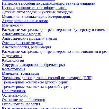
Наглядные пособия по сельскохозяйственным машинам
Кузов и дополнительное оборудование
Детские автогородки и учебные площадки
Медицина. Биоинженерия. Ветеринария.
Акушерство и гинекология
Маммология
Расходные материалы для тренажеров по акушерству и гинеко
Анатомические модели
Анатомические модели и атласы
Ортопедические модели
Анестезиология, реанимация
Расходные материалы для тренажеров по анестезиологии и ре
Эндоскопия
Кардиология
Хирургия, лапароскопия (тренажеры)
Косметология
Манекены-тренажеры
Тренажеры для сердечно-легочной реанимации (СЛР)
Тренажерные комплексы детской серии
Тренажерные комплексы взрослой серии
Неонатология
Офтальмология
Оказание первой помощи
Оториноларингология
Расходные материалы по оториноларингологии