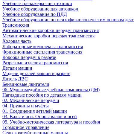
Учебные тренажеры спецтехники
Учебное оборудование для автошкол
Учебное оборудование по ПДД
Учебное оборудование по психофизиологическим основам деят
Трансмиссия
Автоматические коробки передач трансмиссия
Механические коробки передач трансмиссия
Ходовая часть
Лабораторные комплексы трансмиссия
Фрикционные сцепления трансмиссия
Коробка передач в разрезе
Разрезные изделия трансмиссия
Детали машин
Модели деталей машин в разрезе
Дизель ДВС
Бензиновые двигатели
06. Мультимедийные учебные комплексы (ДМ)
Наглядные пособия по деталям машин
02. Механические передачи
04. Пружины и муфты
01. Соединения деталей машин
03. Валы и оси. Опоры валов и осей
05. Учебно-методическая литература и пособия
Тормозное управление
Сельскохозяйственные машины