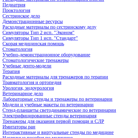
Педиатрия
Проктология
Сестринское дело
Демонстрационные ресурсы
Расходные материалы по сестринскому делу
Симуляторы Тип 2 исп. "Эконом"
Симуляторы Тип 1 исп. "Стандарт"
Скорая медицинская помощь
Стоматология
Учебно-демонстрационное оборудование
Стоматологические тренажеры
Учебные денто-модели
Терапия
Расходные материалы для тренажеров по терапии
Травматология и ортопедия
Урология, эндоурология
Ветеринарное дело
Лабораторные стенды и тренажеры по ветеринарии
Модели и учебные макеты по ветеринарии
Стенд-планшеты светодинамические по ветеринарии
Электрифицированные стенды ветеринария
Тренажеры для оказания первой помощи и СЛР
Имитаторы ран
Интерактивные и виртуальные стенды по медицине
Наглядные пособия по медицине