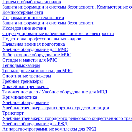
Прием и обработка сигналов
Защита информации и системы безопасности. Компьютерные се
Компьютерные сети
Информационные технологии
Защита информации и системы безопасности
Исследование антенн
Структурированные кабельные системы и электросети
Подготовка профессиональных кадров
Начальная военная подготовка
Учебное оборудование для МЧС
Лабораторное оборудование МЧС
Стенды и макеты для МЧС
Теплодымокамеры
Тренажерные комплексы для МЧС
Спортивные тренажеры
Гребные тренажёры
Хоккейные тренажеры
Таможенное дело / Учебное оборудование для МВД
Криминалистика
Учебное оборудование
Учебные тренажеры транспортных средств полиции
Транспорт
Учебные тренажеры городского рельсового общественного тра
Учебное оборудование для РЖД
Аппаратно-программные комплексы для РЖД