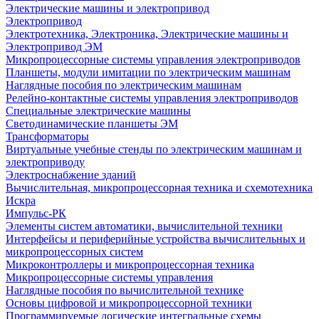
Электрические машины и электропривод
Электропривод
Электротехника, Электроника, Электрические машины и
Электропривод ЭМ
Микропроцессорные системы управления электроприводов
Планшеты, модули имитации по электрическим машинам
Наглядные пособия по электрическим машинам
Релейно-контактные системы управления электроприводов
Специальные электрические машины
Светодинамические планшеты ЭМ
Трансформаторы
Виртуальные учебные стенды по электрическим машинам и
электроприводу
Электроснабжение зданий
Вычислительная, микропроцессорная техника и схемотехника
Искра
Импульс-РК
Элементы систем автоматики, вычислительной техники
Интерфейсы и периферийные устройства вычислительных и
микропроцессорных систем
Микроконтроллеры и микропроцессорная техника
Микропроцессорные системы управления
Наглядные пособия по вычислительной технике
Основы цифровой и микропроцессорной техники
Программируемые логические интегральные схемы