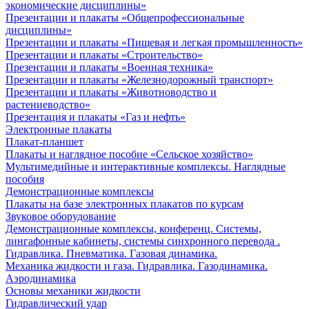
экономические дисциплины»
Презентации и плакаты «Общепрофессиональные
дисциплины»
Презентации и плакаты «Пищевая и легкая промышленность»
Презентации и плакаты «Строительство»
Презентации и плакаты «Военная техника»
Презентации и плакаты «Железнодорожный транспорт»
Презентации и плакаты «Животноводство и
растениеводство»
Презентация и плакаты «Газ и нефть»
Электронные плакаты
Плакат-планшет
Плакаты и наглядное пособие «Сельское хозяйство»
Мультимедийные и интерактивные комплексы. Наглядные
пособия
Демонстрационные комплексы
Плакаты на базе электронных плакатов по курсам
Звуковое оборудование
Демонстрационные комплексы, конференц. Системы,
лингафонные кабинеты, системы синхронного перевода .
Гидравлика. Пневматика. Газовая динамика.
Механика жидкости и газа. Гидравлика. Газодинамика.
Аэродинамика
Основы механики жидкости
Гидравлический удар