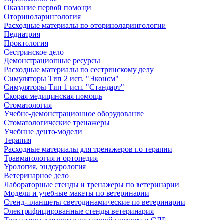
Оказание первой помощи
Оториноларингология
Расходные материалы по оториноларингологии
Педиатрия
Проктология
Сестринское дело
Демонстрационные ресурсы
Расходные материалы по сестринскому делу
Симуляторы Тип 2 исп. "Эконом"
Симуляторы Тип 1 исп. "Стандарт"
Скорая медицинская помощь
Стоматология
Учебно-демонстрационное оборудование
Стоматологические тренажеры
Учебные денто-модели
Терапия
Расходные материалы для тренажеров по терапии
Травматология и ортопедия
Урология, эндоурология
Ветеринарное дело
Лабораторные стенды и тренажеры по ветеринарии
Модели и учебные макеты по ветеринарии
Стенд-планшеты светодинамические по ветеринарии
Электрифицированные стенды ветеринария
Тренажеры для оказания первой помощи и СЛР