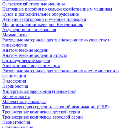
Сельскохозяйственные машины
Наглядные пособия по сельскохозяйственным машинам
Кузов и дополнительное оборудование
Детские автогородки и учебные площадки
Медицина. Биоинженерия. Ветеринария.
Акушерство и гинекология
Маммология
Расходные материалы для тренажеров по акушерству и
гинекологии
Анатомические модели
Анатомические модели и атласы
Ортопедические модели
Анестезиология, реанимация
Расходные материалы для тренажеров по анестезиологии и
реанимации
Эндоскопия
Кардиология
Хирургия, лапароскопия (тренажеры)
Косметология
Манекены-тренажеры
Тренажеры для сердечно-легочной реанимации (СЛР)
Тренажерные комплексы детской серии
Тренажерные комплексы взрослой серии
Неонатология
Офтальмология