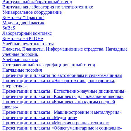
Виртуальный лабораторный стенд
Виртуальная лаборатория по электротехнике
Универсальное оборудование
Комплекс "Практик"
Модули для Практик
SuBaS
Лабораторный комплекс
Комплекс «ЭРГОН»
Учебные печатные платы
Плакаты, Планшеты, Информационные стредства, Наглядные
учебные пособия.
Учебные плакаты
Интерактивный электрифицированный стенд
Наглядные пособия
Презентации и плакаты по автомобилям и сельхозмашинам
Презентации и плакаты «Электротехника, электроника,
энергетика»
Презентации и плакаты «Естественно-научные дисциплины»
Презентации и плакаты «Комплекты для начальной школы»
Презентации и плакаты «Комплекты по курсам средней
школы»
Презентации и плакаты «Машиностроение и металлургия»
Презентации и плакаты «Медицина»
Презентации и плакаты «Морская и речная техника»
Презентации и плакаты «Общегуманитарные и социально-