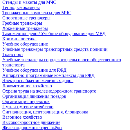
Стенды и макеты для МЧС
Теплодымокамеры
Тренажерные комплексы для МЧС
Спортивные тренажеры
Гребные тренажёры
Хоккейные тренажеры
Таможенное дело / Учебное оборудование для МВД
Криминалистика
Учебное оборудование
Учебные тренажеры транспортных средств полиции
Транспорт
Учебные тренажеры городского рельсового общественного
транспорта
Учебное оборудование для РЖД
Аппаратно-программные комплексы для РЖД
Электроснабжение железных дорог
Локомотивное хозяйство
Охрана труда на железнодорожном транспорте
Организация движения поездов
Организация перевозок
Путь и путевое хозяйство
Сигнализация, централизация, блокировка
Вагонное хозяйство
Высокоскоростное движение
Железнодорожные тренажёры