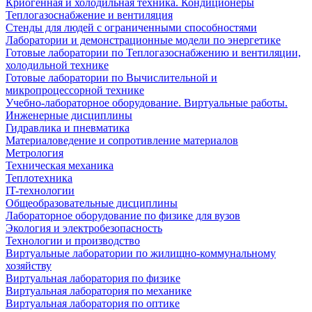
Криогенная и холодильная техника. Кондиционеры
Теплогазоснабжение и вентиляция
Стенды для людей с ограниченными способностями
Лаборатории и демонстрационные модели по энергетике
Готовые лаборатории по Теплогазоснабжению и вентиляции,
холодильной технике
Готовые лаборатории по Вычислительной и
микропроцессорной технике
Учебно-лабораторное оборудование. Виртуальные работы.
Инженерные дисциплины
Гидравлика и пневматика
Материаловедение и сопротивление материалов
Метрология
Техническая механика
Теплотехника
IT-технологии
Общеобразовательные дисциплины
Лабораторное оборудование по физике для вузов
Экология и электробезопасность
Технологии и производство
Виртуальные лаборатории по жилищно-коммунальному
хозяйству
Виртуальная лаборатория по физике
Виртуальная лаборатория по механике
Виртуальная лаборатория по оптике