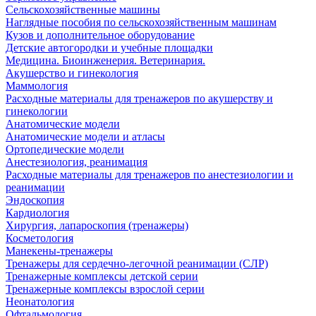
Сельскохозяйственные машины
Наглядные пособия по сельскохозяйственным машинам
Кузов и дополнительное оборудование
Детские автогородки и учебные площадки
Медицина. Биоинженерия. Ветеринария.
Акушерство и гинекология
Маммология
Расходные материалы для тренажеров по акушерству и
гинекологии
Анатомические модели
Анатомические модели и атласы
Ортопедические модели
Анестезиология, реанимация
Расходные материалы для тренажеров по анестезиологии и
реанимации
Эндоскопия
Кардиология
Хирургия, лапароскопия (тренажеры)
Косметология
Манекены-тренажеры
Тренажеры для сердечно-легочной реанимации (СЛР)
Тренажерные комплексы детской серии
Тренажерные комплексы взрослой серии
Неонатология
Офтальмология