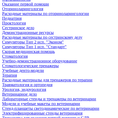
Оказание первой помощи
Оториноларингология
Расходные материалы по оториноларингологии
Педиатрия
Проктология
Сестринское дело
Демонстрационные ресурсы
Расходные материалы по сестринскому делу
Симуляторы Тип 2 исп. "Эконом"
Симуляторы Тип 1 исп. "Стандарт"
Скорая медицинская помощь
Стоматология
Учебно-демонстрационное оборудование
Стоматологические тренажеры
Учебные денто-модели
Терапия
Расходные материалы для тренажеров по терапии
Травматология и ортопедия
Урология, эндоурология
Ветеринарное дело
Лабораторные стенды и тренажеры по ветеринарии
Модели и учебные макеты по ветеринарии
Стенд-планшеты светодинамические по ветеринарии
Электрифицированные стенды ветеринария
Тренажеры для оказания первой помощи и СЛР