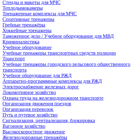
Стенды и макеты для МЧС
Теплодымокамеры
Тренажерные комплексы для МЧС
Спортивные тренажеры
Гребные тренажёры
Хоккейные тренажеры
Таможенное дело / Учебное оборудование для МВД
Криминалистика
Учебное оборудование
Учебные тренажеры транспортных средств полиции
Транспорт
Учебные тренажеры городского рельсового общественного
транспорта
Учебное оборудование для РЖД
Аппаратно-программные комплексы для РЖД
Электроснабжение железных дорог
Локомотивное хозяйство
Охрана труда на железнодорожном транспорте
Организация движения поездов
Организация перевозок
Путь и путевое хозяйство
Сигнализация, централизация, блокировка
Вагонное хозяйство
Высокоскоростное движение
Железнодорожные тренажёры