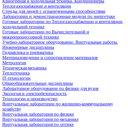
Криогенная и холодильная техника. Кондиционеры
Теплогазоснабжение и вентиляция
Стенды для людей с ограниченными способностями
Лаборатории и демонстрационные модели по энергетике
Готовые лаборатории по Теплогазоснабжению и вентиляции,
холодильной технике
Готовые лаборатории по Вычислительной и
микропроцессорной технике
Учебно-лабораторное оборудование. Виртуальные работы.
Инженерные дисциплины
Гидравлика и пневматика
Материаловедение и сопротивление материалов
Метрология
Техническая механика
Теплотехника
IT-технологии
Общеобразовательные дисциплины
Лабораторное оборудование по физике для вузов
Экология и электробезопасность
Технологии и производство
Виртуальные лаборатории по жилищно-коммунальному
хозяйству
Виртуальная лаборатория по физике
Виртуальная лаборатория по механике
Виртуальная лаборатория по оптике