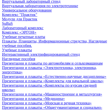
Виртуальный лабораторный стенд
Виртуальная лаборатория по электротехнике
Универсальное оборудование
Комплекс "Практик"
Модули для Практик
SuBaS
Лабораторный комплекс
Комплекс «ЭРГОН»
Учебные печатные платы
Плакаты, Планшеты, Информационные стредства, Наглядные
учебные пособия.
Учебные плакаты
Интерактивный электрифицированный стенд
Наглядные пособия
Презентации и плакаты по автомобилям и сельхозмашинам
Презентации и плакаты «Электротехника, электроника,
энергетика»
Презентации и плакаты «Естественно-научные дисциплины»
Презентации и плакаты «Комплекты для начальной школы»
Презентации и плакаты «Комплекты по курсам средней
школы»
Презентации и плакаты «Машиностроение и металлургия»
Презентации и плакаты «Медицина»
Презентации и плакаты «Морская и речная техника»
Презентации и плакаты «Общегуманитарные и социально-