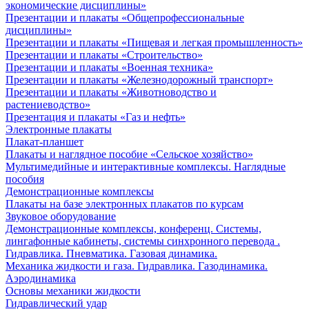
экономические дисциплины»
Презентации и плакаты «Общепрофессиональные
дисциплины»
Презентации и плакаты «Пищевая и легкая промышленность»
Презентации и плакаты «Строительство»
Презентации и плакаты «Военная техника»
Презентации и плакаты «Железнодорожный транспорт»
Презентации и плакаты «Животноводство и
растениеводство»
Презентация и плакаты «Газ и нефть»
Электронные плакаты
Плакат-планшет
Плакаты и наглядное пособие «Сельское хозяйство»
Мультимедийные и интерактивные комплексы. Наглядные
пособия
Демонстрационные комплексы
Плакаты на базе электронных плакатов по курсам
Звуковое оборудование
Демонстрационные комплексы, конференц. Системы,
лингафонные кабинеты, системы синхронного перевода .
Гидравлика. Пневматика. Газовая динамика.
Механика жидкости и газа. Гидравлика. Газодинамика.
Аэродинамика
Основы механики жидкости
Гидравлический удар