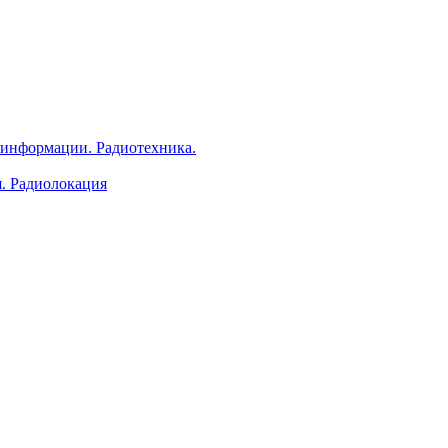
 информации. Радиотехника.
я. Радиолокация