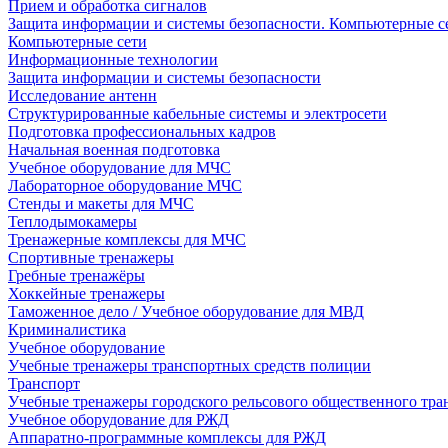
Прием и обработка сигналов
Защита информации и системы безопасности. Компьютерные се
Компьютерные сети
Информационные технологии
Защита информации и системы безопасности
Исследование антенн
Структурированные кабельные системы и электросети
Подготовка профессиональных кадров
Начальная военная подготовка
Учебное оборудование для МЧС
Лабораторное оборудование МЧС
Стенды и макеты для МЧС
Теплодымокамеры
Тренажерные комплексы для МЧС
Спортивные тренажеры
Гребные тренажёры
Хоккейные тренажеры
Таможенное дело / Учебное оборудование для МВД
Криминалистика
Учебное оборудование
Учебные тренажеры транспортных средств полиции
Транспорт
Учебные тренажеры городского рельсового общественного тра
Учебное оборудование для РЖД
Аппаратно-программные комплексы для РЖД