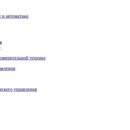
 и автоматике
я
е
змерительной технике
авления
еского управления