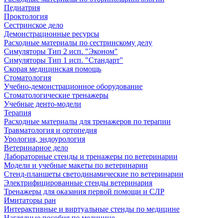
Педиатрия
Проктология
Сестринское дело
Демонстрационные ресурсы
Расходные материалы по сестринскому делу
Симуляторы Тип 2 исп. "Эконом"
Симуляторы Тип 1 исп. "Стандарт"
Скорая медицинская помощь
Стоматология
Учебно-демонстрационное оборудование
Стоматологические тренажеры
Учебные денто-модели
Терапия
Расходные материалы для тренажеров по терапии
Травматология и ортопедия
Урология, эндоурология
Ветеринарное дело
Лабораторные стенды и тренажеры по ветеринарии
Модели и учебные макеты по ветеринарии
Стенд-планшеты светодинамические по ветеринарии
Электрифицированные стенды ветеринария
Тренажеры для оказания первой помощи и СЛР
Имитаторы ран
Интерактивные и виртуальные стенды по медицине
Наглядные пособия по медицине