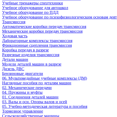
Учебные тренажеры спецтехники
Учебное оборудование для автошкол
Учебное оборудование по ПДД
Учебное оборудование по психофизиологическим основам деят
Трансмиссия
Автоматические коробки передач трансмиссия
Механические коробки передач трансмиссия
Ходовая часть
Лабораторные комплексы трансмиссия
Фрикционные сцепления трансмиссия
Коробка передач в разрезе
Разрезные изделия трансмиссия
Детали машин
Модели деталей машин в разрезе
Дизель ДВС
Бензиновые двигатели
06. Мультимедийные учебные комплексы (ДМ)
Наглядные пособия по деталям машин
02. Механические передачи
04. Пружины и муфты
01. Соединения деталей машин
03. Валы и оси. Опоры валов и осей
05. Учебно-методическая литература и пособия
Тормозное управление
Сельскохозяйственные машины