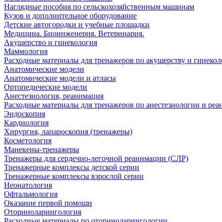
Наглядные пособия по сельскохозяйственным машинам
Кузов и дополнительное оборудование
Детские автогородки и учебные площадки
Медицина. Биоинженерия. Ветеринария.
Акушерство и гинекология
Маммология
Расходные материалы для тренажеров по акушерству и гинеко
Анатомические модели
Анатомические модели и атласы
Ортопедические модели
Анестезиология, реанимация
Расходные материалы для тренажеров по анестезиологии и ре
Эндоскопия
Кардиология
Хирургия, лапароскопия (тренажеры)
Косметология
Манекены-тренажеры
Тренажеры для сердечно-легочной реанимации (СЛР)
Тренажерные комплексы детской серии
Тренажерные комплексы взрослой серии
Неонатология
Офтальмология
Оказание первой помощи
Оториноларингология
Расходные материалы по оториноларингологии