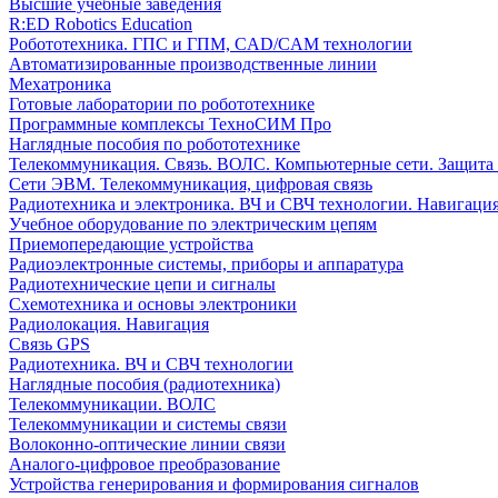
Высшие учебные заведения
R:ED Robotics Education
Робототехника. ГПС и ГПМ, CAD/CAM технологии
Автоматизированные производственные линии
Мехатроника
Готовые лаборатории по робототехнике
Программные комплексы ТехноСИМ Про
Наглядные пособия по робототехнике
Телекоммуникация. Связь. ВОЛС. Компьютерные сети. Защита
Сети ЭВМ. Телекоммуникация, цифровая связь
Радиотехника и электроника. ВЧ и СВЧ технологии. Навигаци
Учебное оборудование по электрическим цепям
Приемопередающие устройства
Радиоэлектронные системы, приборы и аппаратура
Радиотехнические цепи и сигналы
Схемотехника и основы электроники
Радиолокация. Навигация
Связь GPS
Радиотехника. ВЧ и СВЧ технологии
Наглядные пособия (радиотехника)
Телекоммуникации. ВОЛС
Телекоммуникации и системы связи
Волоконно-оптические линии связи
Аналого-цифровое преобразование
Устройства генерирования и формирования сигналов