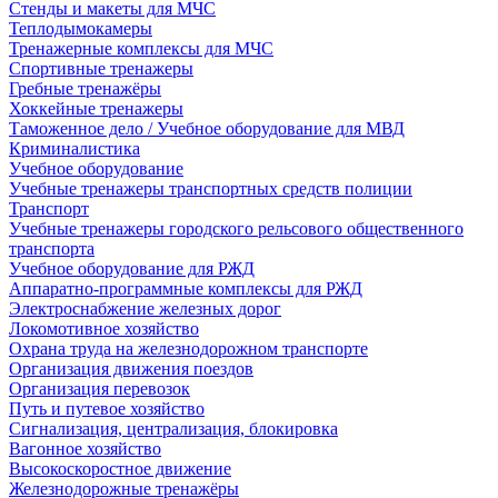
Стенды и макеты для МЧС
Теплодымокамеры
Тренажерные комплексы для МЧС
Спортивные тренажеры
Гребные тренажёры
Хоккейные тренажеры
Таможенное дело / Учебное оборудование для МВД
Криминалистика
Учебное оборудование
Учебные тренажеры транспортных средств полиции
Транспорт
Учебные тренажеры городского рельсового общественного
транспорта
Учебное оборудование для РЖД
Аппаратно-программные комплексы для РЖД
Электроснабжение железных дорог
Локомотивное хозяйство
Охрана труда на железнодорожном транспорте
Организация движения поездов
Организация перевозок
Путь и путевое хозяйство
Сигнализация, централизация, блокировка
Вагонное хозяйство
Высокоскоростное движение
Железнодорожные тренажёры