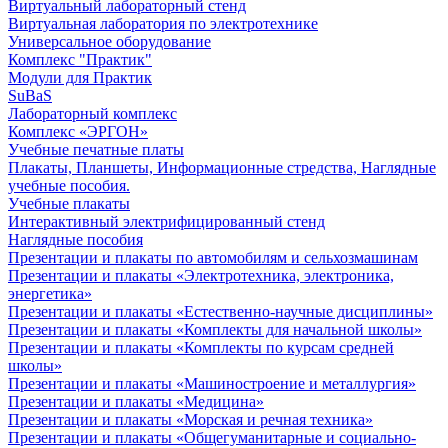
Виртуальный лабораторный стенд
Виртуальная лаборатория по электротехнике
Универсальное оборудование
Комплекс "Практик"
Модули для Практик
SuBaS
Лабораторный комплекс
Комплекс «ЭРГОН»
Учебные печатные платы
Плакаты, Планшеты, Информационные стредства, Наглядные
учебные пособия.
Учебные плакаты
Интерактивный электрифицированный стенд
Наглядные пособия
Презентации и плакаты по автомобилям и сельхозмашинам
Презентации и плакаты «Электротехника, электроника,
энергетика»
Презентации и плакаты «Естественно-научные дисциплины»
Презентации и плакаты «Комплекты для начальной школы»
Презентации и плакаты «Комплекты по курсам средней
школы»
Презентации и плакаты «Машиностроение и металлургия»
Презентации и плакаты «Медицина»
Презентации и плакаты «Морская и речная техника»
Презентации и плакаты «Общегуманитарные и социально-