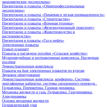
экономические дисциплины»
Презентации и плакаты «Общепрофессиональные
дисциплины»
Презентации и плакаты «Пищевая и легкая промышленность»
Презентации и плакаты «Строительство»
Презентации и плакаты «Военная техника»
Презентации и плакаты «Железнодорожный транспорт»
Презентации и плакаты «Животноводство и
растениеводство»
Презентация и плакаты «Газ и нефть»
Электронные плакаты
Плакат-планшет
Плакаты и наглядное пособие «Сельское хозяйство»
Мультимедийные и интерактивные комплексы. Наглядные
пособия
Демонстрационные комплексы
Плакаты на базе электронных плакатов по курсам
Звуковое оборудование
Демонстрационные комплексы, конференц. Системы,
лингафонные кабинеты, системы синхронного перевода .
Гидравлика. Пневматика. Газовая динамика.
Механика жидкости и газа. Гидравлика. Газодинамика.
Аэродинамика
Основы механики жидкости
Гидравлический удар