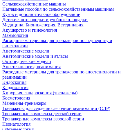
Сельскохозяйственные машины
Наглядные пособия по сельскохозяйственным машинам
Кузов и дополнительное оборудование
Детские автогородки и учебные площадки
Медицина. Биоинженерия. Ветеринария.
Акушерство и гинекология
Маммология
Расходные материалы для тренажеров по акушерству и
гинекологии
Анатомические модели
Анатомические модели и атласы
Ортопедические модели
Анестезиология, реанимация
Расходные материалы для тренажеров по анестезиологии и
реанимации
Эндоскопия
Кардиология
Хирургия, лапароскопия (тренажеры)
Косметология
Манекены-тренажеры
Тренажеры для сердечно-легочной реанимации (СЛР)
Тренажерные комплексы детской серии
Тренажерные комплексы взрослой серии
Неонатология
Офтальмология