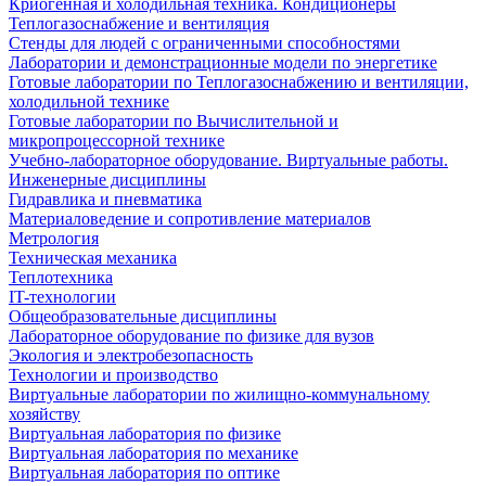
Криогенная и холодильная техника. Кондиционеры
Теплогазоснабжение и вентиляция
Стенды для людей с ограниченными способностями
Лаборатории и демонстрационные модели по энергетике
Готовые лаборатории по Теплогазоснабжению и вентиляции,
холодильной технике
Готовые лаборатории по Вычислительной и
микропроцессорной технике
Учебно-лабораторное оборудование. Виртуальные работы.
Инженерные дисциплины
Гидравлика и пневматика
Материаловедение и сопротивление материалов
Метрология
Техническая механика
Теплотехника
IT-технологии
Общеобразовательные дисциплины
Лабораторное оборудование по физике для вузов
Экология и электробезопасность
Технологии и производство
Виртуальные лаборатории по жилищно-коммунальному
хозяйству
Виртуальная лаборатория по физике
Виртуальная лаборатория по механике
Виртуальная лаборатория по оптике