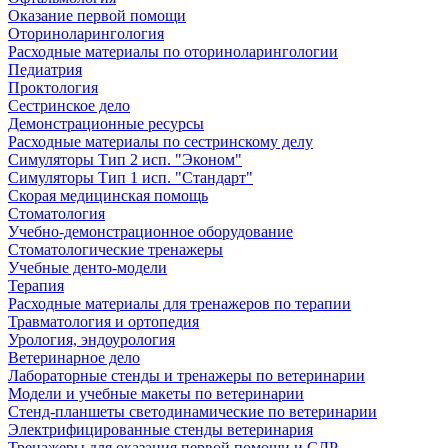
Оказание первой помощи
Оториноларингология
Расходные материалы по оториноларингологии
Педиатрия
Проктология
Сестринское дело
Демонстрационные ресурсы
Расходные материалы по сестринскому делу
Симуляторы Тип 2 исп. "Эконом"
Симуляторы Тип 1 исп. "Стандарт"
Скорая медицинская помощь
Стоматология
Учебно-демонстрационное оборудование
Стоматологические тренажеры
Учебные денто-модели
Терапия
Расходные материалы для тренажеров по терапии
Травматология и ортопедия
Урология, эндоурология
Ветеринарное дело
Лабораторные стенды и тренажеры по ветеринарии
Модели и учебные макеты по ветеринарии
Стенд-планшеты светодинамические по ветеринарии
Электрифицированные стенды ветеринария
Тренажеры для оказания первой помощи и СЛР