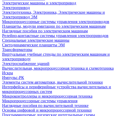
Электрические машины и электропривод
Электропривод
Электротехника, Электроника, Электрические машины и
Электропривод ЭМ
Микропроцессорные системы управления электроприводов
Планшеты, модули имитации по электрическим машинам
Наглядные пособия по электрическим машинам
Релейно-контактные системы управления электроприводов
Специальные электрические машины
Светодинамические планшеты ЭМ
Трансформаторы
Виртуальные учебные стенды по электрическим машинам и
электроприводу
Электроснабжение зданий
Вычислительная, микропроцессорная техника и схемотехника
Искра
Импульс-РК
Элементы систем автоматики, вычислительной техники
Интерфейсы и периферийные устройства вычислительных и
микропроцессорных систем
Микроконтроллеры и микропроцессорная техника
Микропроцессорные системы управления
Наглядные пособия по вычислительной технике
Основы цифровой и микропроцессорной техники
Программируемые логические интегральные схемы