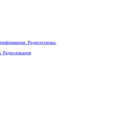
 информации. Радиотехника.
я. Радиолокация