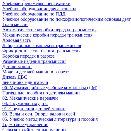
Учебные тренажеры спецтехники
Учебное оборудование для автошкол
Учебное оборудование по ПДД
Учебное оборудование по психофизиологическим основам деят
Трансмиссия
Автоматические коробки передач трансмиссия
Механические коробки передач трансмиссия
Ходовая часть
Лабораторные комплексы трансмиссия
Фрикционные сцепления трансмиссия
Коробка передач в разрезе
Разрезные изделия трансмиссия
Детали машин
Модели деталей машин в разрезе
Дизель ДВС
Бензиновые двигатели
06. Мультимедийные учебные комплексы (ДМ)
Наглядные пособия по деталям машин
02. Механические передачи
04. Пружины и муфты
01. Соединения деталей машин
03. Валы и оси. Опоры валов и осей
05. Учебно-методическая литература и пособия
Тормозное управление
Сельскохозяйственные машины