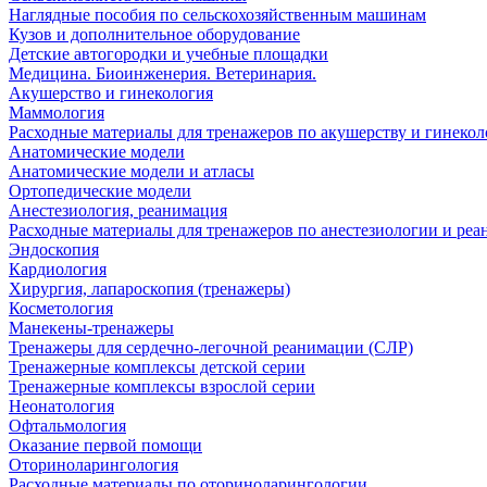
Наглядные пособия по сельскохозяйственным машинам
Кузов и дополнительное оборудование
Детские автогородки и учебные площадки
Медицина. Биоинженерия. Ветеринария.
Акушерство и гинекология
Маммология
Расходные материалы для тренажеров по акушерству и гинеко
Анатомические модели
Анатомические модели и атласы
Ортопедические модели
Анестезиология, реанимация
Расходные материалы для тренажеров по анестезиологии и ре
Эндоскопия
Кардиология
Хирургия, лапароскопия (тренажеры)
Косметология
Манекены-тренажеры
Тренажеры для сердечно-легочной реанимации (СЛР)
Тренажерные комплексы детской серии
Тренажерные комплексы взрослой серии
Неонатология
Офтальмология
Оказание первой помощи
Оториноларингология
Расходные материалы по оториноларингологии