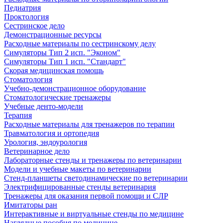
Педиатрия
Проктология
Сестринское дело
Демонстрационные ресурсы
Расходные материалы по сестринскому делу
Симуляторы Тип 2 исп. "Эконом"
Симуляторы Тип 1 исп. "Стандарт"
Скорая медицинская помощь
Стоматология
Учебно-демонстрационное оборудование
Стоматологические тренажеры
Учебные денто-модели
Терапия
Расходные материалы для тренажеров по терапии
Травматология и ортопедия
Урология, эндоурология
Ветеринарное дело
Лабораторные стенды и тренажеры по ветеринарии
Модели и учебные макеты по ветеринарии
Стенд-планшеты светодинамические по ветеринарии
Электрифицированные стенды ветеринария
Тренажеры для оказания первой помощи и СЛР
Имитаторы ран
Интерактивные и виртуальные стенды по медицине
Наглядные пособия по медицине