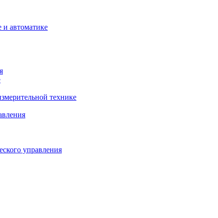
 и автоматике
я
е
змерительной технике
авления
еского управления