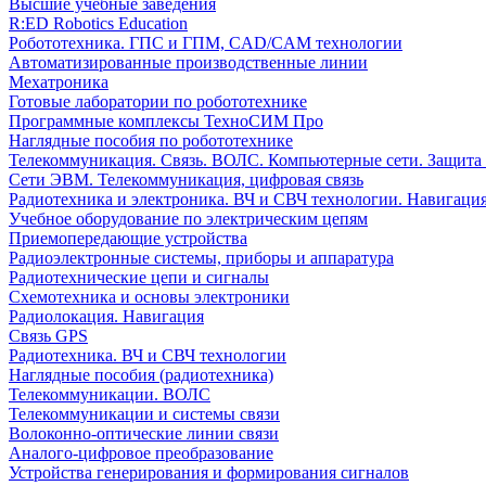
Высшие учебные заведения
R:ED Robotics Education
Робототехника. ГПС и ГПМ, CAD/CAM технологии
Автоматизированные производственные линии
Мехатроника
Готовые лаборатории по робототехнике
Программные комплексы ТехноСИМ Про
Наглядные пособия по робототехнике
Телекоммуникация. Связь. ВОЛС. Компьютерные сети. Защита
Сети ЭВМ. Телекоммуникация, цифровая связь
Радиотехника и электроника. ВЧ и СВЧ технологии. Навигаци
Учебное оборудование по электрическим цепям
Приемопередающие устройства
Радиоэлектронные системы, приборы и аппаратура
Радиотехнические цепи и сигналы
Схемотехника и основы электроники
Радиолокация. Навигация
Связь GPS
Радиотехника. ВЧ и СВЧ технологии
Наглядные пособия (радиотехника)
Телекоммуникации. ВОЛС
Телекоммуникации и системы связи
Волоконно-оптические линии связи
Аналого-цифровое преобразование
Устройства генерирования и формирования сигналов