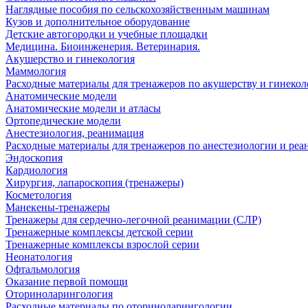
Наглядные пособия по сельскохозяйственным машинам
Кузов и дополнительное оборудование
Детские автогородки и учебные площадки
Медицина. Биоинженерия. Ветеринария.
Акушерство и гинекология
Маммология
Расходные материалы для тренажеров по акушерству и гинеко
Анатомические модели
Анатомические модели и атласы
Ортопедические модели
Анестезиология, реанимация
Расходные материалы для тренажеров по анестезиологии и ре
Эндоскопия
Кардиология
Хирургия, лапароскопия (тренажеры)
Косметология
Манекены-тренажеры
Тренажеры для сердечно-легочной реанимации (СЛР)
Тренажерные комплексы детской серии
Тренажерные комплексы взрослой серии
Неонатология
Офтальмология
Оказание первой помощи
Оториноларингология
Расходные материалы по оториноларингологии