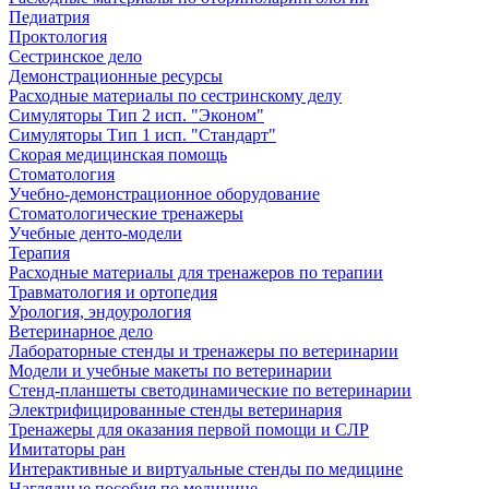
Педиатрия
Проктология
Сестринское дело
Демонстрационные ресурсы
Расходные материалы по сестринскому делу
Симуляторы Тип 2 исп. "Эконом"
Симуляторы Тип 1 исп. "Стандарт"
Скорая медицинская помощь
Стоматология
Учебно-демонстрационное оборудование
Стоматологические тренажеры
Учебные денто-модели
Терапия
Расходные материалы для тренажеров по терапии
Травматология и ортопедия
Урология, эндоурология
Ветеринарное дело
Лабораторные стенды и тренажеры по ветеринарии
Модели и учебные макеты по ветеринарии
Стенд-планшеты светодинамические по ветеринарии
Электрифицированные стенды ветеринария
Тренажеры для оказания первой помощи и СЛР
Имитаторы ран
Интерактивные и виртуальные стенды по медицине
Наглядные пособия по медицине