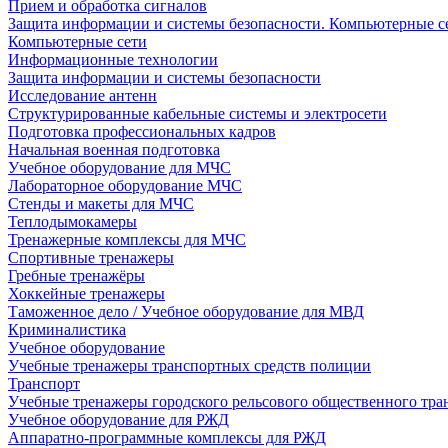
Прием и обработка сигналов
Защита информации и системы безопасности. Компьютерные се
Компьютерные сети
Информационные технологии
Защита информации и системы безопасности
Исследование антенн
Структурированные кабельные системы и электросети
Подготовка профессиональных кадров
Начальная военная подготовка
Учебное оборудование для МЧС
Лабораторное оборудование МЧС
Стенды и макеты для МЧС
Теплодымокамеры
Тренажерные комплексы для МЧС
Спортивные тренажеры
Гребные тренажёры
Хоккейные тренажеры
Таможенное дело / Учебное оборудование для МВД
Криминалистика
Учебное оборудование
Учебные тренажеры транспортных средств полиции
Транспорт
Учебные тренажеры городского рельсового общественного тра
Учебное оборудование для РЖД
Аппаратно-программные комплексы для РЖД