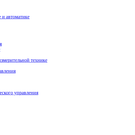
 и автоматике
я
е
змерительной технике
авления
еского управления