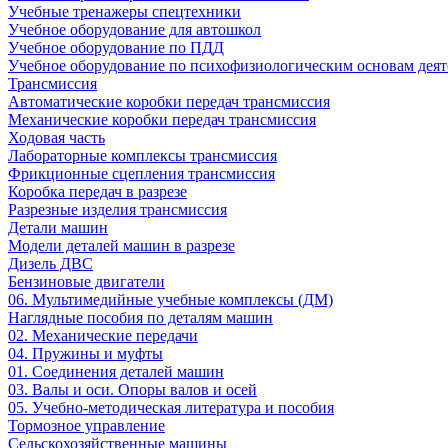
Учебные тренажеры спецтехники
Учебное оборудование для автошкол
Учебное оборудование по ПДД
Учебное оборудование по психофизиологическим основам деят
Трансмиссия
Автоматические коробки передач трансмиссия
Механические коробки передач трансмиссия
Ходовая часть
Лабораторные комплексы трансмиссия
Фрикционные сцепления трансмиссия
Коробка передач в разрезе
Разрезные изделия трансмиссия
Детали машин
Модели деталей машин в разрезе
Дизель ДВС
Бензиновые двигатели
06. Мультимедийные учебные комплексы (ДМ)
Наглядные пособия по деталям машин
02. Механические передачи
04. Пружины и муфты
01. Соединения деталей машин
03. Валы и оси. Опоры валов и осей
05. Учебно-методическая литература и пособия
Тормозное управление
Сельскохозяйственные машины