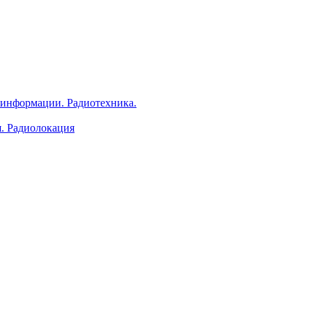
 информации. Радиотехника.
я. Радиолокация