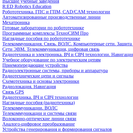
Высшие учебные заведения
R:ED Robotics Education
Робототехника. ГПС и ГПМ, CAD/CAM технологии
Автоматизированные производственные линии
Мехатроника
Готовые лаборатории по робототехнике
Программные комплексы ТехноСИМ Про
Наглядные пособия по робототехнике
Телекоммуникация. Связь. ВОЛС. Компьютерные сети. Защита
Сети ЭВМ. Телекоммуникация, цифровая связь
Радиотехника и электроника. ВЧ и СВЧ технологии. Навигаци
Учебное оборудование по электрическим цепям
Приемопередающие устройства
Радиоэлектронные системы, приборы и аппаратура
Радиотехнические цепи и сигналы
Схемотехника и основы электроники
Радиолокация. Навигация
Связь GPS
Радиотехника. ВЧ и СВЧ технологии
Наглядные пособия (радиотехника)
Телекоммуникации. ВОЛС
Телекоммуникации и системы связи
Волоконно-оптические линии связи
Аналого-цифровое преобразование
Устройства генерирования и формирования сигналов