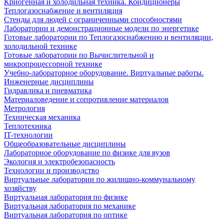
Криогенная и холодильная техника. Кондиционеры
Теплогазоснабжение и вентиляция
Стенды для людей с ограниченными способностями
Лаборатории и демонстрационные модели по энергетике
Готовые лаборатории по Теплогазоснабжению и вентиляции,
холодильной технике
Готовые лаборатории по Вычислительной и
микропроцессорной технике
Учебно-лабораторное оборудование. Виртуальные работы.
Инженерные дисциплины
Гидравлика и пневматика
Материаловедение и сопротивление материалов
Метрология
Техническая механика
Теплотехника
IT-технологии
Общеобразовательные дисциплины
Лабораторное оборудование по физике для вузов
Экология и электробезопасность
Технологии и производство
Виртуальные лаборатории по жилищно-коммунальному
хозяйству
Виртуальная лаборатория по физике
Виртуальная лаборатория по механике
Виртуальная лаборатория по оптике