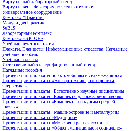
Виртуальный лабораторный стенд
Виртуальная лаборатория по электротехнике
Универсальное оборудование
Комплекс "Практик"
Модули для Практик
SuBaS
Лабораторный комплекс
Комплекс «ЭРГОН»
Учебные печатные платы
Плакаты, Планшеты, Информационные стредства, Наглядные
учебные пособия.
Учебные плакаты
Интерактивный электрифицированный стенд
Наглядные пособия
Презентации и плакаты по автомобилям и сельхозмашинам
Презентации и плакаты «Электротехника, электроника,
энергетика»
Презентации и плакаты «Естественно-научные дисциплины»
Презентации и плакаты «Комплекты для начальной школы»
Презентации и плакаты «Комплекты по курсам средней
школы»
Презентации и плакаты «Машиностроение и металлургия»
Презентации и плакаты «Медицина»
Презентации и плакаты «Морская и речная техника»
Презентации и плакаты «Общегуманитарные и социально-