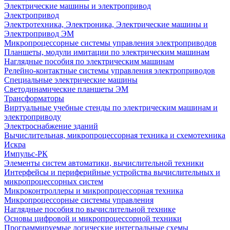
Электрические машины и электропривод
Электропривод
Электротехника, Электроника, Электрические машины и
Электропривод ЭМ
Микропроцессорные системы управления электроприводов
Планшеты, модули имитации по электрическим машинам
Наглядные пособия по электрическим машинам
Релейно-контактные системы управления электроприводов
Специальные электрические машины
Светодинамические планшеты ЭМ
Трансформаторы
Виртуальные учебные стенды по электрическим машинам и
электроприводу
Электроснабжение зданий
Вычислительная, микропроцессорная техника и схемотехника
Искра
Импульс-РК
Элементы систем автоматики, вычислительной техники
Интерфейсы и периферийные устройства вычислительных и
микропроцессорных систем
Микроконтроллеры и микропроцессорная техника
Микропроцессорные системы управления
Наглядные пособия по вычислительной технике
Основы цифровой и микропроцессорной техники
Программируемые логические интегральные схемы