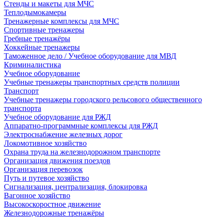
Стенды и макеты для МЧС
Теплодымокамеры
Тренажерные комплексы для МЧС
Спортивные тренажеры
Гребные тренажёры
Хоккейные тренажеры
Таможенное дело / Учебное оборудование для МВД
Криминалистика
Учебное оборудование
Учебные тренажеры транспортных средств полиции
Транспорт
Учебные тренажеры городского рельсового общественного
транспорта
Учебное оборудование для РЖД
Аппаратно-программные комплексы для РЖД
Электроснабжение железных дорог
Локомотивное хозяйство
Охрана труда на железнодорожном транспорте
Организация движения поездов
Организация перевозок
Путь и путевое хозяйство
Сигнализация, централизация, блокировка
Вагонное хозяйство
Высокоскоростное движение
Железнодорожные тренажёры