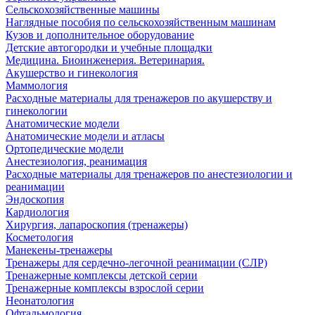
Сельскохозяйственные машины
Наглядные пособия по сельскохозяйственным машинам
Кузов и дополнительное оборудование
Детские автогородки и учебные площадки
Медицина. Биоинженерия. Ветеринария.
Акушерство и гинекология
Маммология
Расходные материалы для тренажеров по акушерству и
гинекологии
Анатомические модели
Анатомические модели и атласы
Ортопедические модели
Анестезиология, реанимация
Расходные материалы для тренажеров по анестезиологии и
реанимации
Эндоскопия
Кардиология
Хирургия, лапароскопия (тренажеры)
Косметология
Манекены-тренажеры
Тренажеры для сердечно-легочной реанимации (СЛР)
Тренажерные комплексы детской серии
Тренажерные комплексы взрослой серии
Неонатология
Офтальмология