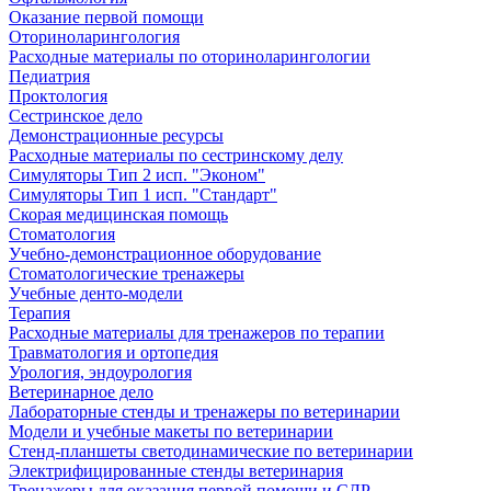
Оказание первой помощи
Оториноларингология
Расходные материалы по оториноларингологии
Педиатрия
Проктология
Сестринское дело
Демонстрационные ресурсы
Расходные материалы по сестринскому делу
Симуляторы Тип 2 исп. "Эконом"
Симуляторы Тип 1 исп. "Стандарт"
Скорая медицинская помощь
Стоматология
Учебно-демонстрационное оборудование
Стоматологические тренажеры
Учебные денто-модели
Терапия
Расходные материалы для тренажеров по терапии
Травматология и ортопедия
Урология, эндоурология
Ветеринарное дело
Лабораторные стенды и тренажеры по ветеринарии
Модели и учебные макеты по ветеринарии
Стенд-планшеты светодинамические по ветеринарии
Электрифицированные стенды ветеринария
Тренажеры для оказания первой помощи и СЛР