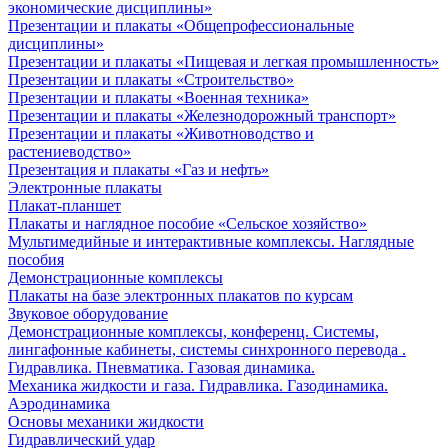
экономические дисциплины»
Презентации и плакаты «Общепрофессиональные
дисциплины»
Презентации и плакаты «Пищевая и легкая промышленность»
Презентации и плакаты «Строительство»
Презентации и плакаты «Военная техника»
Презентации и плакаты «Железнодорожный транспорт»
Презентации и плакаты «Животноводство и
растениеводство»
Презентация и плакаты «Газ и нефть»
Электронные плакаты
Плакат-планшет
Плакаты и наглядное пособие «Сельское хозяйство»
Мультимедийные и интерактивные комплексы. Наглядные
пособия
Демонстрационные комплексы
Плакаты на базе электронных плакатов по курсам
Звуковое оборудование
Демонстрационные комплексы, конференц. Системы,
лингафонные кабинеты, системы синхронного перевода .
Гидравлика. Пневматика. Газовая динамика.
Механика жидкости и газа. Гидравлика. Газодинамика.
Аэродинамика
Основы механики жидкости
Гидравлический удар