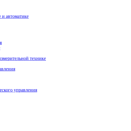
 и автоматике
я
е
змерительной технике
авления
еского управления