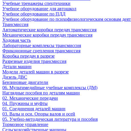
Учебные тренажеры спецтехники
Учебное оборудование для автошкол
Учебное оборудование по ПДД
Учебное оборудование по психофизиологическим основам деят
Трансмиссия
Автоматические коробки передач трансмиссия
Механические коробки передач трансмиссия
Ходовая часть
Лабораторные комплексы трансмиссия
Фрикционные сцепления трансмиссия
Коробка передач в разрезе
Разрезные изделия трансмиссия
Детали машин
Модели деталей машин в разрезе
Дизель ДВС
Бензиновые двигатели
06. Мультимедийные учебные комплексы (ДМ)
Наглядные пособия по деталям машин
02. Механические передачи
04. Пружины и муфты
01. Соединения деталей машин
03. Валы и оси. Опоры валов и осей
05. Учебно-методическая литература и пособия
Тормозное управление
Сельскохозяйственные машины