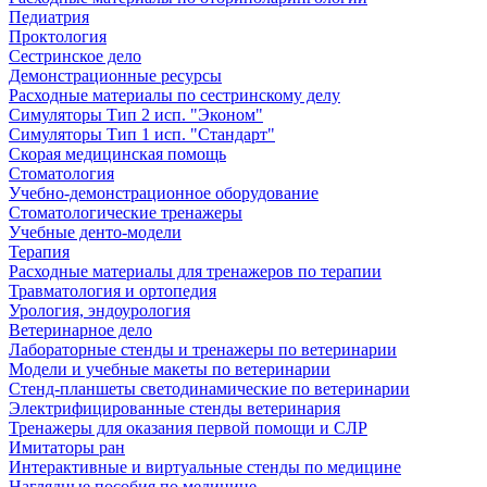
Педиатрия
Проктология
Сестринское дело
Демонстрационные ресурсы
Расходные материалы по сестринскому делу
Симуляторы Тип 2 исп. "Эконом"
Симуляторы Тип 1 исп. "Стандарт"
Скорая медицинская помощь
Стоматология
Учебно-демонстрационное оборудование
Стоматологические тренажеры
Учебные денто-модели
Терапия
Расходные материалы для тренажеров по терапии
Травматология и ортопедия
Урология, эндоурология
Ветеринарное дело
Лабораторные стенды и тренажеры по ветеринарии
Модели и учебные макеты по ветеринарии
Стенд-планшеты светодинамические по ветеринарии
Электрифицированные стенды ветеринария
Тренажеры для оказания первой помощи и СЛР
Имитаторы ран
Интерактивные и виртуальные стенды по медицине
Наглядные пособия по медицине