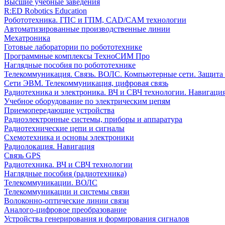
Высшие учебные заведения
R:ED Robotics Education
Робототехника. ГПС и ГПМ, CAD/CAM технологии
Автоматизированные производственные линии
Мехатроника
Готовые лаборатории по робототехнике
Программные комплексы ТехноСИМ Про
Наглядные пособия по робототехнике
Телекоммуникация. Связь. ВОЛС. Компьютерные сети. Защита
Сети ЭВМ. Телекоммуникация, цифровая связь
Радиотехника и электроника. ВЧ и СВЧ технологии. Навигаци
Учебное оборудование по электрическим цепям
Приемопередающие устройства
Радиоэлектронные системы, приборы и аппаратура
Радиотехнические цепи и сигналы
Схемотехника и основы электроники
Радиолокация. Навигация
Связь GPS
Радиотехника. ВЧ и СВЧ технологии
Наглядные пособия (радиотехника)
Телекоммуникации. ВОЛС
Телекоммуникации и системы связи
Волоконно-оптические линии связи
Аналого-цифровое преобразование
Устройства генерирования и формирования сигналов