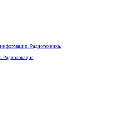
 информации. Радиотехника.
я. Радиолокация