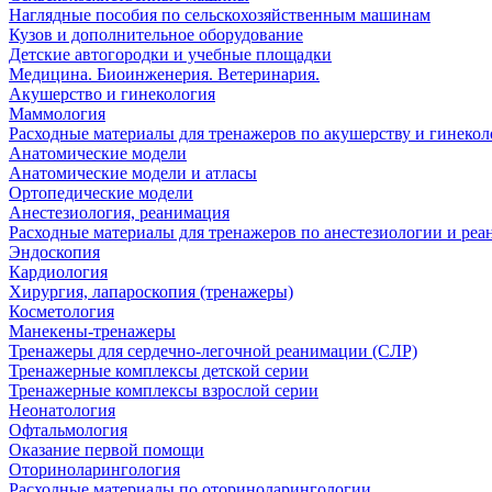
Наглядные пособия по сельскохозяйственным машинам
Кузов и дополнительное оборудование
Детские автогородки и учебные площадки
Медицина. Биоинженерия. Ветеринария.
Акушерство и гинекология
Маммология
Расходные материалы для тренажеров по акушерству и гинеко
Анатомические модели
Анатомические модели и атласы
Ортопедические модели
Анестезиология, реанимация
Расходные материалы для тренажеров по анестезиологии и ре
Эндоскопия
Кардиология
Хирургия, лапароскопия (тренажеры)
Косметология
Манекены-тренажеры
Тренажеры для сердечно-легочной реанимации (СЛР)
Тренажерные комплексы детской серии
Тренажерные комплексы взрослой серии
Неонатология
Офтальмология
Оказание первой помощи
Оториноларингология
Расходные материалы по оториноларингологии