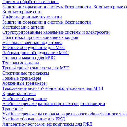
Прием и обработка сигналов
Защита информации и системы безопасности. Компьютерные се
Компьютерные сети
Информационные технологии
Защита информации и системы безопасности
Исследование антенн
Структурированные кабельные системы и электросети
Подготовка профессиональных кадров
Начальная военная подготовка
Учебное оборудование для МЧС
Лабораторное оборудование МЧС
Стенды и макеты для МЧС
Теплодымокамеры
Тренажерные комплексы для МЧС
Спортивные тренажеры
Гребные тренажёры
Хоккейные тренажеры
Таможенное дело / Учебное оборудование для МВД
Криминалистика
Учебное оборудование
Учебные тренажеры транспортных средств полиции
Транспорт
Учебные тренажеры городского рельсового общественного тра
Учебное оборудование для РЖД
Аппаратно-программные комплексы для РЖД