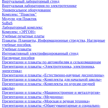
Виртуальный лабораторный стенд
Виртуальная лаборатория по электротехнике
Универсальное оборудование
Комплекс "Практик"
Модули для Практик
SuBaS
Лабораторный комплекс
Комплекс «ЭРГОН»
Учебные печатные платы
Плакаты, Планшеты, Информационные стредства, Наглядные
учебные пособия.
Учебные плакаты
Интерактивный электрифицированный стенд
Наглядные пособия
Презентации и плакаты по автомобилям и сельхозмашинам
Презентации и плакаты «Электротехника, электроника,
энергетика»
Презентации и плакаты «Естественно-научные дисциплины»
Презентации и плакаты «Комплекты для начальной школы»
Презентации и плакаты «Комплекты по курсам средней
школы»
Презентации и плакаты «Машиностроение и металлургия»
Презентации и плакаты «Медицина»
Презентации и плакаты «Морская и речная техника»
Презентации и плакаты «Общегуманитарные и социально-