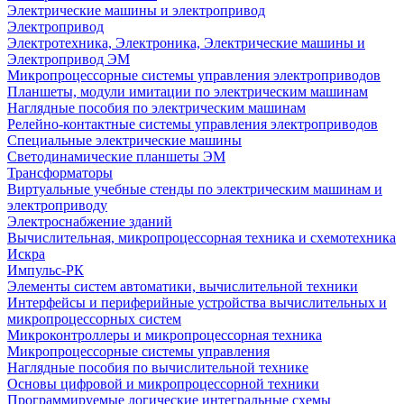
Электрические машины и электропривод
Электропривод
Электротехника, Электроника, Электрические машины и
Электропривод ЭМ
Микропроцессорные системы управления электроприводов
Планшеты, модули имитации по электрическим машинам
Наглядные пособия по электрическим машинам
Релейно-контактные системы управления электроприводов
Специальные электрические машины
Светодинамические планшеты ЭМ
Трансформаторы
Виртуальные учебные стенды по электрическим машинам и
электроприводу
Электроснабжение зданий
Вычислительная, микропроцессорная техника и схемотехника
Искра
Импульс-РК
Элементы систем автоматики, вычислительной техники
Интерфейсы и периферийные устройства вычислительных и
микропроцессорных систем
Микроконтроллеры и микропроцессорная техника
Микропроцессорные системы управления
Наглядные пособия по вычислительной технике
Основы цифровой и микропроцессорной техники
Программируемые логические интегральные схемы