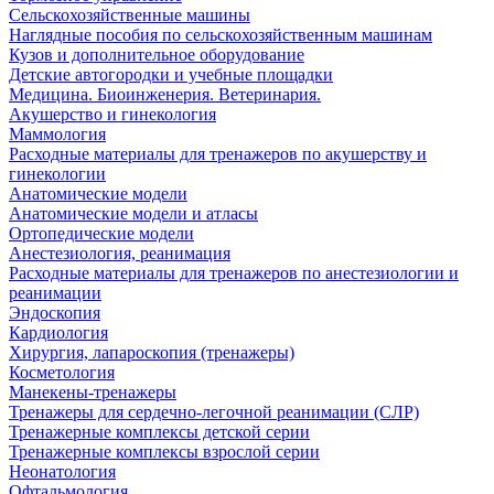
Сельскохозяйственные машины
Наглядные пособия по сельскохозяйственным машинам
Кузов и дополнительное оборудование
Детские автогородки и учебные площадки
Медицина. Биоинженерия. Ветеринария.
Акушерство и гинекология
Маммология
Расходные материалы для тренажеров по акушерству и
гинекологии
Анатомические модели
Анатомические модели и атласы
Ортопедические модели
Анестезиология, реанимация
Расходные материалы для тренажеров по анестезиологии и
реанимации
Эндоскопия
Кардиология
Хирургия, лапароскопия (тренажеры)
Косметология
Манекены-тренажеры
Тренажеры для сердечно-легочной реанимации (СЛР)
Тренажерные комплексы детской серии
Тренажерные комплексы взрослой серии
Неонатология
Офтальмология