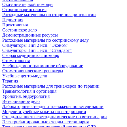
Оказание первой помощи
Оториноларингология
Расходные материалы по оториноларингологии
Педиатрия
Проктология
Сестринское дело
Демонстрационные ресурсы
Расходные материалы по сестринскому делу
Симуляторы Тип 2 исп. "Эконом"
Симуляторы Тип 1 исп. "Стандарт"
Скорая медицинская помощь
Стоматология
Учебно-демонстрационное оборудование
Стоматологические тренажеры
Учебные денто-модели
Терапия
Расходные материалы для тренажеров по терапии
Травматология и ортопедия
Урология, эндоурология
Ветеринарное дело
Лабораторные стенды и тренажеры по ветеринарии
Модели и учебные макеты по ветеринарии
Стенд-планшеты светодинамические по ветеринарии
Электрифицированные стенды ветеринария
Тренажеры для оказания первой помощи и СЛР