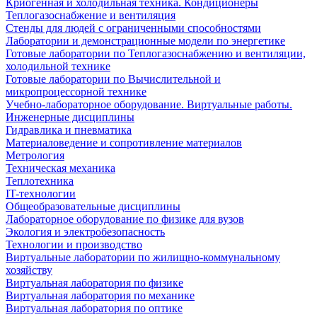
Криогенная и холодильная техника. Кондиционеры
Теплогазоснабжение и вентиляция
Стенды для людей с ограниченными способностями
Лаборатории и демонстрационные модели по энергетике
Готовые лаборатории по Теплогазоснабжению и вентиляции,
холодильной технике
Готовые лаборатории по Вычислительной и
микропроцессорной технике
Учебно-лабораторное оборудование. Виртуальные работы.
Инженерные дисциплины
Гидравлика и пневматика
Материаловедение и сопротивление материалов
Метрология
Техническая механика
Теплотехника
IT-технологии
Общеобразовательные дисциплины
Лабораторное оборудование по физике для вузов
Экология и электробезопасность
Технологии и производство
Виртуальные лаборатории по жилищно-коммунальному
хозяйству
Виртуальная лаборатория по физике
Виртуальная лаборатория по механике
Виртуальная лаборатория по оптике