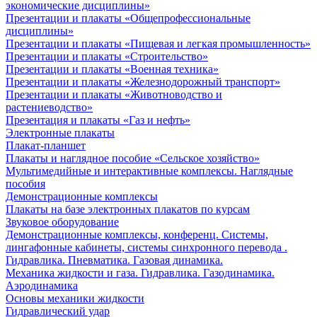
экономические дисциплины»
Презентации и плакаты «Общепрофессиональные
дисциплины»
Презентации и плакаты «Пищевая и легкая промышленность»
Презентации и плакаты «Строительство»
Презентации и плакаты «Военная техника»
Презентации и плакаты «Железнодорожный транспорт»
Презентации и плакаты «Животноводство и
растениеводство»
Презентация и плакаты «Газ и нефть»
Электронные плакаты
Плакат-планшет
Плакаты и наглядное пособие «Сельское хозяйство»
Мультимедийные и интерактивные комплексы. Наглядные
пособия
Демонстрационные комплексы
Плакаты на базе электронных плакатов по курсам
Звуковое оборудование
Демонстрационные комплексы, конференц. Системы,
лингафонные кабинеты, системы синхронного перевода .
Гидравлика. Пневматика. Газовая динамика.
Механика жидкости и газа. Гидравлика. Газодинамика.
Аэродинамика
Основы механики жидкости
Гидравлический удар