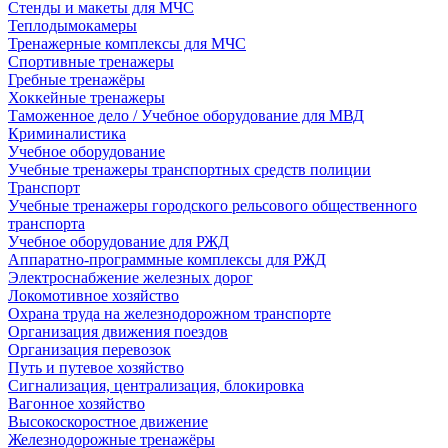
Стенды и макеты для МЧС
Теплодымокамеры
Тренажерные комплексы для МЧС
Спортивные тренажеры
Гребные тренажёры
Хоккейные тренажеры
Таможенное дело / Учебное оборудование для МВД
Криминалистика
Учебное оборудование
Учебные тренажеры транспортных средств полиции
Транспорт
Учебные тренажеры городского рельсового общественного
транспорта
Учебное оборудование для РЖД
Аппаратно-программные комплексы для РЖД
Электроснабжение железных дорог
Локомотивное хозяйство
Охрана труда на железнодорожном транспорте
Организация движения поездов
Организация перевозок
Путь и путевое хозяйство
Сигнализация, централизация, блокировка
Вагонное хозяйство
Высокоскоростное движение
Железнодорожные тренажёры