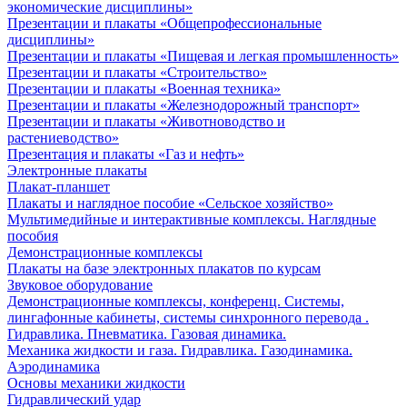
экономические дисциплины»
Презентации и плакаты «Общепрофессиональные
дисциплины»
Презентации и плакаты «Пищевая и легкая промышленность»
Презентации и плакаты «Строительство»
Презентации и плакаты «Военная техника»
Презентации и плакаты «Железнодорожный транспорт»
Презентации и плакаты «Животноводство и
растениеводство»
Презентация и плакаты «Газ и нефть»
Электронные плакаты
Плакат-планшет
Плакаты и наглядное пособие «Сельское хозяйство»
Мультимедийные и интерактивные комплексы. Наглядные
пособия
Демонстрационные комплексы
Плакаты на базе электронных плакатов по курсам
Звуковое оборудование
Демонстрационные комплексы, конференц. Системы,
лингафонные кабинеты, системы синхронного перевода .
Гидравлика. Пневматика. Газовая динамика.
Механика жидкости и газа. Гидравлика. Газодинамика.
Аэродинамика
Основы механики жидкости
Гидравлический удар