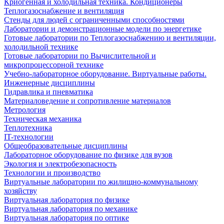
Криогенная и холодильная техника. Кондиционеры
Теплогазоснабжение и вентиляция
Стенды для людей с ограниченными способностями
Лаборатории и демонстрационные модели по энергетике
Готовые лаборатории по Теплогазоснабжению и вентиляции,
холодильной технике
Готовые лаборатории по Вычислительной и
микропроцессорной технике
Учебно-лабораторное оборудование. Виртуальные работы.
Инженерные дисциплины
Гидравлика и пневматика
Материаловедение и сопротивление материалов
Метрология
Техническая механика
Теплотехника
IT-технологии
Общеобразовательные дисциплины
Лабораторное оборудование по физике для вузов
Экология и электробезопасность
Технологии и производство
Виртуальные лаборатории по жилищно-коммунальному
хозяйству
Виртуальная лаборатория по физике
Виртуальная лаборатория по механике
Виртуальная лаборатория по оптике