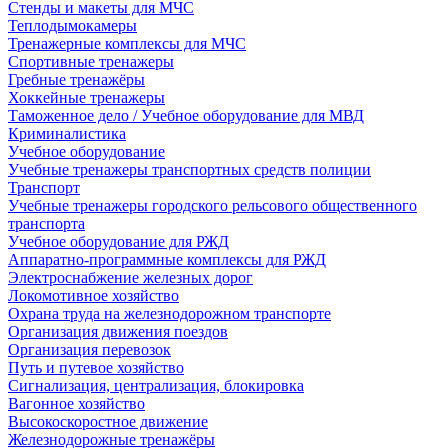
Стенды и макеты для МЧС
Теплодымокамеры
Тренажерные комплексы для МЧС
Спортивные тренажеры
Гребные тренажёры
Хоккейные тренажеры
Таможенное дело / Учебное оборудование для МВД
Криминалистика
Учебное оборудование
Учебные тренажеры транспортных средств полиции
Транспорт
Учебные тренажеры городского рельсового общественного
транспорта
Учебное оборудование для РЖД
Аппаратно-программные комплексы для РЖД
Электроснабжение железных дорог
Локомотивное хозяйство
Охрана труда на железнодорожном транспорте
Организация движения поездов
Организация перевозок
Путь и путевое хозяйство
Сигнализация, централизация, блокировка
Вагонное хозяйство
Высокоскоростное движение
Железнодорожные тренажёры