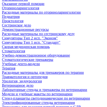
Оказание первой помощи
Оториноларингология
Расходные материалы по оториноларингологии
Педиатрия
Проктология
Сестринское дело
Демонстрационные ресурсы
Расходные материалы по сестринскому делу
Симуляторы Тип 2 исп. "Эконом"
Симуляторы Тип 1 исп. "Стандарт"
Скорая медицинская помощь
Стоматология
Учебно-демонстрационное оборудование
Стоматологические тренажеры
Учебные денто-модели
Терапия
Расходные материалы для тренажеров по терапии
Травматология и ортопедия
Урология, эндоурология
Ветеринарное дело
Лабораторные стенды и тренажеры по ветеринарии
Модели и учебные макеты по ветеринарии
Стенд-планшеты светодинамические по ветеринарии
Электрифицированные стенды ветеринария
Тренажеры для оказания первой помощи и СЛР