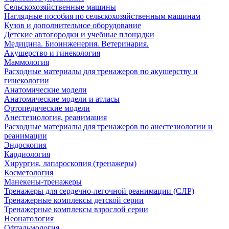
Сельскохозяйственные машины
Наглядные пособия по сельскохозяйственным машинам
Кузов и дополнительное оборудование
Детские автогородки и учебные площадки
Медицина. Биоинженерия. Ветеринария.
Акушерство и гинекология
Маммология
Расходные материалы для тренажеров по акушерству и
гинекологии
Анатомические модели
Анатомические модели и атласы
Ортопедические модели
Анестезиология, реанимация
Расходные материалы для тренажеров по анестезиологии и
реанимации
Эндоскопия
Кардиология
Хирургия, лапароскопия (тренажеры)
Косметология
Манекены-тренажеры
Тренажеры для сердечно-легочной реанимации (СЛР)
Тренажерные комплексы детской серии
Тренажерные комплексы взрослой серии
Неонатология
Офтальмология