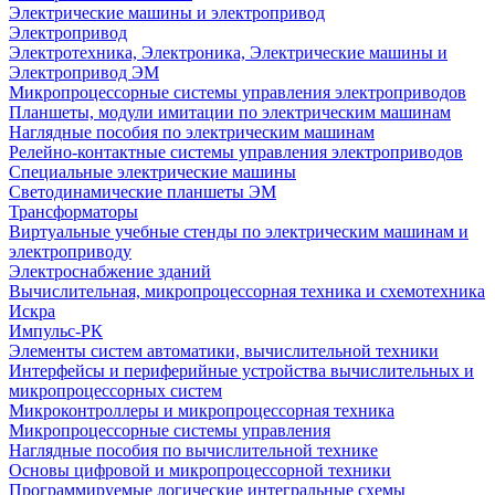
Электрические машины и электропривод
Электропривод
Электротехника, Электроника, Электрические машины и
Электропривод ЭМ
Микропроцессорные системы управления электроприводов
Планшеты, модули имитации по электрическим машинам
Наглядные пособия по электрическим машинам
Релейно-контактные системы управления электроприводов
Специальные электрические машины
Светодинамические планшеты ЭМ
Трансформаторы
Виртуальные учебные стенды по электрическим машинам и
электроприводу
Электроснабжение зданий
Вычислительная, микропроцессорная техника и схемотехника
Искра
Импульс-РК
Элементы систем автоматики, вычислительной техники
Интерфейсы и периферийные устройства вычислительных и
микропроцессорных систем
Микроконтроллеры и микропроцессорная техника
Микропроцессорные системы управления
Наглядные пособия по вычислительной технике
Основы цифровой и микропроцессорной техники
Программируемые логические интегральные схемы