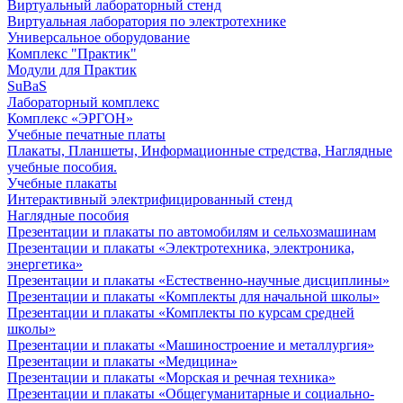
Виртуальный лабораторный стенд
Виртуальная лаборатория по электротехнике
Универсальное оборудование
Комплекс "Практик"
Модули для Практик
SuBaS
Лабораторный комплекс
Комплекс «ЭРГОН»
Учебные печатные платы
Плакаты, Планшеты, Информационные стредства, Наглядные
учебные пособия.
Учебные плакаты
Интерактивный электрифицированный стенд
Наглядные пособия
Презентации и плакаты по автомобилям и сельхозмашинам
Презентации и плакаты «Электротехника, электроника,
энергетика»
Презентации и плакаты «Естественно-научные дисциплины»
Презентации и плакаты «Комплекты для начальной школы»
Презентации и плакаты «Комплекты по курсам средней
школы»
Презентации и плакаты «Машиностроение и металлургия»
Презентации и плакаты «Медицина»
Презентации и плакаты «Морская и речная техника»
Презентации и плакаты «Общегуманитарные и социально-