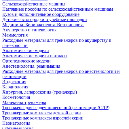
Сельскохозяйственные машины
Наглядные пособия по сельскохозяйственным машинам
Кузов и дополнительное оборудование
Детские автогородки и учебные площадки
Медицина. Биоинженерия. Ветеринария.
Акушерство и гинекология
Маммология
Расходные материалы для тренажеров по акушерству и
гинекологии
Анатомические модели
Анатомические модели и атласы
Ортопедические модели
Анестезиология, реанимация
Расходные материалы для тренажеров по анестезиологии и
реанимации
Эндоскопия
Кардиология
Хирургия, лапароскопия (тренажеры)
Косметология
Манекены-тренажеры
Тренажеры для сердечно-легочной реанимации (СЛР)
Тренажерные комплексы детской серии
Тренажерные комплексы взрослой серии
Неонатология
Офтальмология