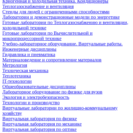
Криогенная и холодильная техника. Кондиционеры
Теплогазоснабжение и вентиляция
Стенды для людей с ограниченными способностями
Лаборатории и демонстрационные модели по энергетике
Готовые лаборатории по Теплогазоснабжению и вентиляции,
холодильной технике
Готовые лаборатории по Вычислительной и
микропроцессорной технике
Учебно-лабораторное оборудование. Виртуальные работы.
Инженерные дисциплины
Гидравлика и пневматика
Материаловедение и сопротивление материалов
Метрология
Техническая механика
Теплотехника
IT-технологии
Общеобразовательные дисциплины
Лабораторное оборудование по физике для вузов
Экология и электробезопасность
Технологии и производство
Виртуальные лаборатории по жилищно-коммунальному
хозяйству
Виртуальная лаборатория по физике
Виртуальная лаборатория по механике
Виртуальная лаборатория по оптике