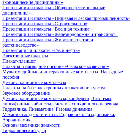
экономические дисциплины»
Презентации и плакаты «Общепрофессиональные
дисциплины»
Презентации и плакаты «Пищевая и легкая промышленность»
Презентации и плакаты «Строительство»
Презентации и плакаты «Военная техника»
Презентации и плакаты «Железнодорожный транспорт»
Презентации и плакаты «Животноводство и
растениеводство»
Презентация и плакаты «Газ и нефть»
Электронные плакаты
Плакат-планшет
Плакаты и наглядное пособие «Сельское хозяйство»
Мультимедийные и интерактивные комплексы. Наглядные
пособия
Демонстрационные комплексы
Плакаты на базе электронных плакатов по курсам
Звуковое оборудование
Демонстрационные комплексы, конференц. Системы,
лингафонные кабинеты, системы синхронного перевода .
Гидравлика. Пневматика. Газовая динамика.
Механика жидкости и газа. Гидравлика. Газодинамика.
Аэродинамика
Основы механики жидкости
Гидравлический удар