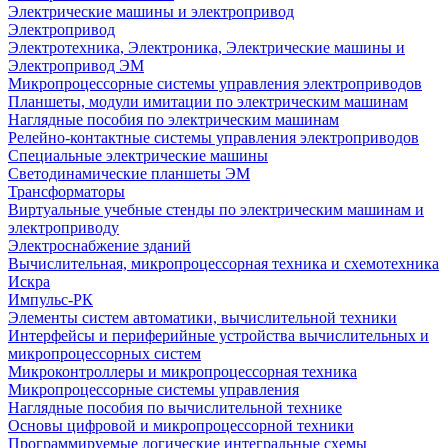
Электрические машины и электропривод
Электропривод
Электротехника, Электроника, Электрические машины и
Электропривод ЭМ
Микропроцессорные системы управления электроприводов
Планшеты, модули имитации по электрическим машинам
Наглядные пособия по электрическим машинам
Релейно-контактные системы управления электроприводов
Специальные электрические машины
Светодинамические планшеты ЭМ
Трансформаторы
Виртуальные учебные стенды по электрическим машинам и
электроприводу
Электроснабжение зданий
Вычислительная, микропроцессорная техника и схемотехника
Искра
Импульс-РК
Элементы систем автоматики, вычислительной техники
Интерфейсы и периферийные устройства вычислительных и
микропроцессорных систем
Микроконтроллеры и микропроцессорная техника
Микропроцессорные системы управления
Наглядные пособия по вычислительной технике
Основы цифровой и микропроцессорной техники
Программируемые логические интегральные схемы