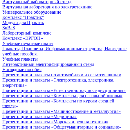
Виртуальный лабораторный стенд
Виртуальная лаборатория по электротехнике
Универсальное оборудование
Комплекс "Практик"
Модули для Практик
SuBaS
Лабораторный комплекс
Комплекс «ЭРГОН»
Учебные печатные платы
Плакаты, Планшеты, Информационные стредства, Наглядные
учебные пособия.
Учебные плакаты
Интерактивный электрифицированный стенд
Наглядные пособия
Презентации и плакаты по автомобилям и сельхозмашинам
Презентации и плакаты «Электротехника, электроника,
энергетика»
Презентации и плакаты «Естественно-научные дисциплины»
Презентации и плакаты «Комплекты для начальной школы»
Презентации и плакаты «Комплекты по курсам средней
школы»
Презентации и плакаты «Машиностроение и металлургия»
Презентации и плакаты «Медицина»
Презентации и плакаты «Морская и речная техника»
Презентации и плакаты «Общегуманитарные и социально-