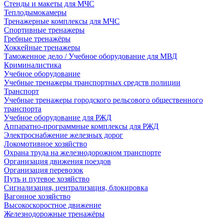
Стенды и макеты для МЧС
Теплодымокамеры
Тренажерные комплексы для МЧС
Спортивные тренажеры
Гребные тренажёры
Хоккейные тренажеры
Таможенное дело / Учебное оборудование для МВД
Криминалистика
Учебное оборудование
Учебные тренажеры транспортных средств полиции
Транспорт
Учебные тренажеры городского рельсового общественного
транспорта
Учебное оборудование для РЖД
Аппаратно-программные комплексы для РЖД
Электроснабжение железных дорог
Локомотивное хозяйство
Охрана труда на железнодорожном транспорте
Организация движения поездов
Организация перевозок
Путь и путевое хозяйство
Сигнализация, централизация, блокировка
Вагонное хозяйство
Высокоскоростное движение
Железнодорожные тренажёры