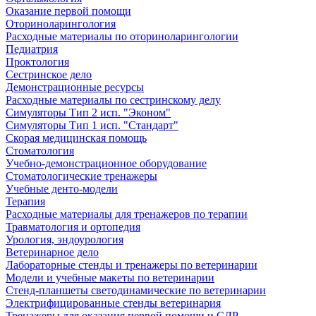
Оказание первой помощи
Оториноларингология
Расходные материалы по оториноларингологии
Педиатрия
Проктология
Сестринское дело
Демонстрационные ресурсы
Расходные материалы по сестринскому делу
Симуляторы Тип 2 исп. "Эконом"
Симуляторы Тип 1 исп. "Стандарт"
Скорая медицинская помощь
Стоматология
Учебно-демонстрационное оборудование
Стоматологические тренажеры
Учебные денто-модели
Терапия
Расходные материалы для тренажеров по терапии
Травматология и ортопедия
Урология, эндоурология
Ветеринарное дело
Лабораторные стенды и тренажеры по ветеринарии
Модели и учебные макеты по ветеринарии
Стенд-планшеты светодинамические по ветеринарии
Электрифицированные стенды ветеринария
Тренажеры для оказания первой помощи и СЛР