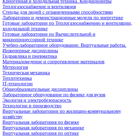
Криогенная и холодильная техника. Кондиционеры
Теплогазоснабжение и вентиляция
Стенды для людей с ограниченными способностями
Лаборатории и демонстрационные модели по энергетике
Готовые лаборатории по Теплогазоснабжению и вентиляции,
холодильной технике
Готовые лаборатории по Вычислительной и
микропроцессорной технике
Учебно-лабораторное оборудование. Виртуальные работы.
Инженерные дисциплины
Гидравлика и пневматика
Материаловедение и сопротивление материалов
Метрология
Техническая механика
Теплотехника
IT-технологии
Общеобразовательные дисциплины
Лабораторное оборудование по физике для вузов
Экология и электробезопасность
Технологии и производство
Виртуальные лаборатории по жилищно-коммунальному
хозяйству
Виртуальная лаборатория по физике
Виртуальная лаборатория по механике
Виртуальная лаборатория по оптике