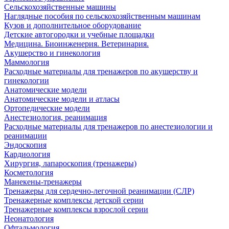
Сельскохозяйственные машины
Наглядные пособия по сельскохозяйственным машинам
Кузов и дополнительное оборудование
Детские автогородки и учебные площадки
Медицина. Биоинженерия. Ветеринария.
Акушерство и гинекология
Маммология
Расходные материалы для тренажеров по акушерству и
гинекологии
Анатомические модели
Анатомические модели и атласы
Ортопедические модели
Анестезиология, реанимация
Расходные материалы для тренажеров по анестезиологии и
реанимации
Эндоскопия
Кардиология
Хирургия, лапароскопия (тренажеры)
Косметология
Манекены-тренажеры
Тренажеры для сердечно-легочной реанимации (СЛР)
Тренажерные комплексы детской серии
Тренажерные комплексы взрослой серии
Неонатология
Офтальмология