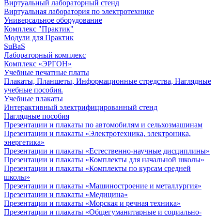
Виртуальный лабораторный стенд
Виртуальная лаборатория по электротехнике
Универсальное оборудование
Комплекс "Практик"
Модули для Практик
SuBaS
Лабораторный комплекс
Комплекс «ЭРГОН»
Учебные печатные платы
Плакаты, Планшеты, Информационные стредства, Наглядные
учебные пособия.
Учебные плакаты
Интерактивный электрифицированный стенд
Наглядные пособия
Презентации и плакаты по автомобилям и сельхозмашинам
Презентации и плакаты «Электротехника, электроника,
энергетика»
Презентации и плакаты «Естественно-научные дисциплины»
Презентации и плакаты «Комплекты для начальной школы»
Презентации и плакаты «Комплекты по курсам средней
школы»
Презентации и плакаты «Машиностроение и металлургия»
Презентации и плакаты «Медицина»
Презентации и плакаты «Морская и речная техника»
Презентации и плакаты «Общегуманитарные и социально-