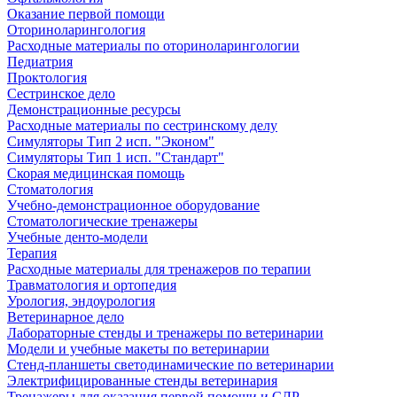
Оказание первой помощи
Оториноларингология
Расходные материалы по оториноларингологии
Педиатрия
Проктология
Сестринское дело
Демонстрационные ресурсы
Расходные материалы по сестринскому делу
Симуляторы Тип 2 исп. "Эконом"
Симуляторы Тип 1 исп. "Стандарт"
Скорая медицинская помощь
Стоматология
Учебно-демонстрационное оборудование
Стоматологические тренажеры
Учебные денто-модели
Терапия
Расходные материалы для тренажеров по терапии
Травматология и ортопедия
Урология, эндоурология
Ветеринарное дело
Лабораторные стенды и тренажеры по ветеринарии
Модели и учебные макеты по ветеринарии
Стенд-планшеты светодинамические по ветеринарии
Электрифицированные стенды ветеринария
Тренажеры для оказания первой помощи и СЛР