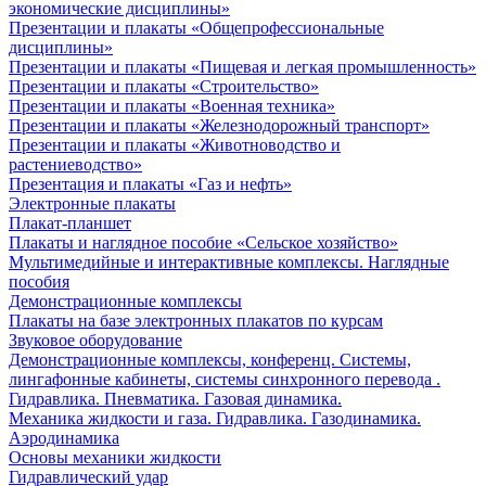
экономические дисциплины»
Презентации и плакаты «Общепрофессиональные
дисциплины»
Презентации и плакаты «Пищевая и легкая промышленность»
Презентации и плакаты «Строительство»
Презентации и плакаты «Военная техника»
Презентации и плакаты «Железнодорожный транспорт»
Презентации и плакаты «Животноводство и
растениеводство»
Презентация и плакаты «Газ и нефть»
Электронные плакаты
Плакат-планшет
Плакаты и наглядное пособие «Сельское хозяйство»
Мультимедийные и интерактивные комплексы. Наглядные
пособия
Демонстрационные комплексы
Плакаты на базе электронных плакатов по курсам
Звуковое оборудование
Демонстрационные комплексы, конференц. Системы,
лингафонные кабинеты, системы синхронного перевода .
Гидравлика. Пневматика. Газовая динамика.
Механика жидкости и газа. Гидравлика. Газодинамика.
Аэродинамика
Основы механики жидкости
Гидравлический удар