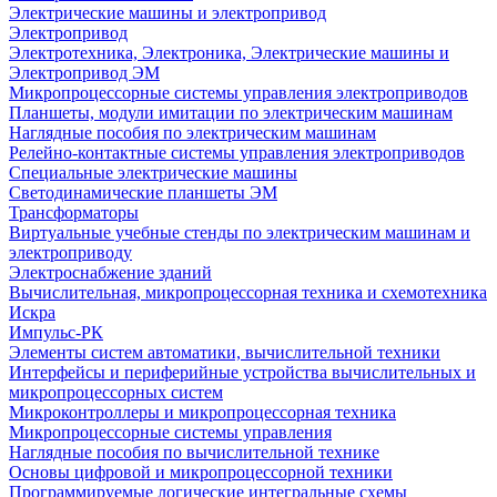
Электрические машины и электропривод
Электропривод
Электротехника, Электроника, Электрические машины и
Электропривод ЭМ
Микропроцессорные системы управления электроприводов
Планшеты, модули имитации по электрическим машинам
Наглядные пособия по электрическим машинам
Релейно-контактные системы управления электроприводов
Специальные электрические машины
Светодинамические планшеты ЭМ
Трансформаторы
Виртуальные учебные стенды по электрическим машинам и
электроприводу
Электроснабжение зданий
Вычислительная, микропроцессорная техника и схемотехника
Искра
Импульс-РК
Элементы систем автоматики, вычислительной техники
Интерфейсы и периферийные устройства вычислительных и
микропроцессорных систем
Микроконтроллеры и микропроцессорная техника
Микропроцессорные системы управления
Наглядные пособия по вычислительной технике
Основы цифровой и микропроцессорной техники
Программируемые логические интегральные схемы