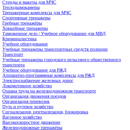
Стенды и макеты для МЧС
Теплодымокамеры
Тренажерные комплексы для МЧС
Спортивные тренажеры
Гребные тренажёры
Хоккейные тренажеры
Таможенное дело / Учебное оборудование для МВД
Криминалистика
Учебное оборудование
Учебные тренажеры транспортных средств полиции
Транспорт
Учебные тренажеры городского рельсового общественного
транспорта
Учебное оборудование для РЖД
Аппаратно-программные комплексы для РЖД
Электроснабжение железных дорог
Локомотивное хозяйство
Охрана труда на железнодорожном транспорте
Организация движения поездов
Организация перевозок
Путь и путевое хозяйство
Сигнализация, централизация, блокировка
Вагонное хозяйство
Высокоскоростное движение
Железнодорожные тренажёры