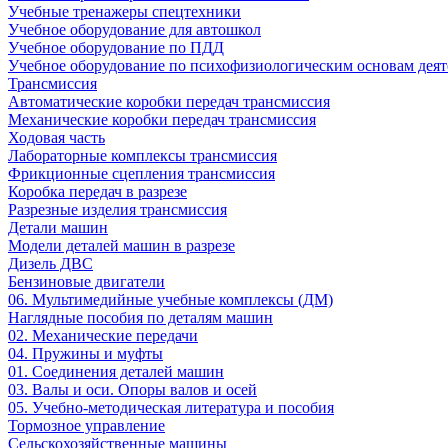
Учебные тренажеры спецтехники
Учебное оборудование для автошкол
Учебное оборудование по ПДД
Учебное оборудование по психофизиологическим основам деят
Трансмиссия
Автоматические коробки передач трансмиссия
Механические коробки передач трансмиссия
Ходовая часть
Лабораторные комплексы трансмиссия
Фрикционные сцепления трансмиссия
Коробка передач в разрезе
Разрезные изделия трансмиссия
Детали машин
Модели деталей машин в разрезе
Дизель ДВС
Бензиновые двигатели
06. Мультимедийные учебные комплексы (ДМ)
Наглядные пособия по деталям машин
02. Механические передачи
04. Пружины и муфты
01. Соединения деталей машин
03. Валы и оси. Опоры валов и осей
05. Учебно-методическая литература и пособия
Тормозное управление
Сельскохозяйственные машины