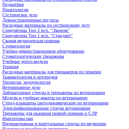
Педиатрия
Проктология
Сестринское дело
Демонстрационные ресурсы
Расходные материалы по сестринскому делу
Симуляторы Тип 2 исп. "Эконом"
Симуляторы Тип 1 исп. "Стандарт"
Скорая медицинская помощь
Стоматология
Учебно-демонстрационное оборудование
Стоматологические тренажеры
Учебные денто-модели
Терапия
Расходные материалы для тренажеров по терапии
Травматология и ортопедия
Урология, эндоурология
Ветеринарное дело
Лабораторные стенды и тренажеры по ветеринарии
Модели и учебные макеты по ветеринарии
Стенд-планшеты светодинамические по ветеринарии
Электрифицированные стенды ветеринария
Тренажеры для оказания первой помощи и СЛР
Имитаторы ран
Интерактивные и виртуальные стенды по медицине
Наглядные пособия по медицине