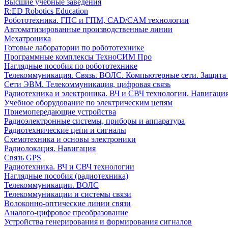
Высшие учебные заведения
R:ED Robotics Education
Робототехника. ГПС и ГПМ, CAD/CAM технологии
Автоматизированные производственные линии
Мехатроника
Готовые лаборатории по робототехнике
Программные комплексы ТехноСИМ Про
Наглядные пособия по робототехнике
Телекоммуникация. Связь. ВОЛС. Компьютерные сети. Защита
Сети ЭВМ. Телекоммуникация, цифровая связь
Радиотехника и электроника. ВЧ и СВЧ технологии. Навигаци
Учебное оборудование по электрическим цепям
Приемопередающие устройства
Радиоэлектронные системы, приборы и аппаратура
Радиотехнические цепи и сигналы
Схемотехника и основы электроники
Радиолокация. Навигация
Связь GPS
Радиотехника. ВЧ и СВЧ технологии
Наглядные пособия (радиотехника)
Телекоммуникации. ВОЛС
Телекоммуникации и системы связи
Волоконно-оптические линии связи
Аналого-цифровое преобразование
Устройства генерирования и формирования сигналов