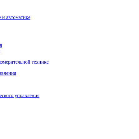
 и автоматике
я
е
змерительной технике
авления
еского управления