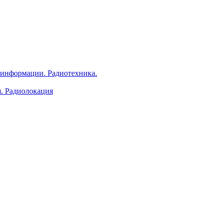
 информации. Радиотехника.
я. Радиолокация