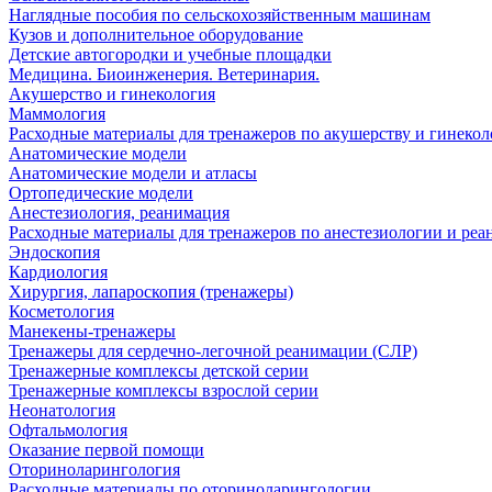
Наглядные пособия по сельскохозяйственным машинам
Кузов и дополнительное оборудование
Детские автогородки и учебные площадки
Медицина. Биоинженерия. Ветеринария.
Акушерство и гинекология
Маммология
Расходные материалы для тренажеров по акушерству и гинеко
Анатомические модели
Анатомические модели и атласы
Ортопедические модели
Анестезиология, реанимация
Расходные материалы для тренажеров по анестезиологии и ре
Эндоскопия
Кардиология
Хирургия, лапароскопия (тренажеры)
Косметология
Манекены-тренажеры
Тренажеры для сердечно-легочной реанимации (СЛР)
Тренажерные комплексы детской серии
Тренажерные комплексы взрослой серии
Неонатология
Офтальмология
Оказание первой помощи
Оториноларингология
Расходные материалы по оториноларингологии