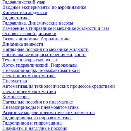
Гидравлический удар
Вводные эксперименты по аэродинамике
Кинематика жидкости
Гидростатика
Гидравлика. Динамические насосы
Измерение в гидравлике и механике жидкости и газа
Основы газовой динамики
Газовая динамика. Аэродинамика
Динамика жидкости
Наглядные пособия по механике жидкости
Специальные вопросы течения жидкости
Течение в открытых руслах
Лоток гидравлический. Гидроканалы
Пневмоприводы, пневмоавтоматика и
электропневмоавтоматика
Пневматика
Автоматизация технологических процессов средствами
электропневмоавтоматики
Компрессоры
Наглядные пособия по пневматике
Пневмоприводы и пневмоавтоматика
Разрезные модели пневматических элементов
Гидроприводы и гидроавтоматика
Гидропривод и гидромашины
Планшеты и наглядные пособия