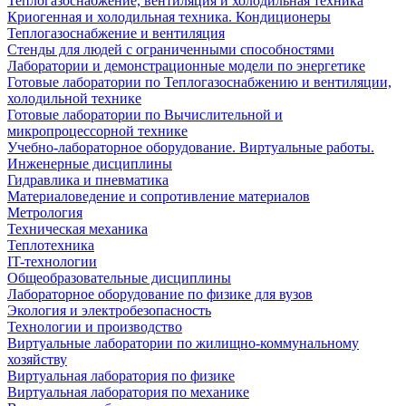
Теплогазоснабжение, вентиляция и холодильная техника
Криогенная и холодильная техника. Кондиционеры
Теплогазоснабжение и вентиляция
Стенды для людей с ограниченными способностями
Лаборатории и демонстрационные модели по энергетике
Готовые лаборатории по Теплогазоснабжению и вентиляции,
холодильной технике
Готовые лаборатории по Вычислительной и
микропроцессорной технике
Учебно-лабораторное оборудование. Виртуальные работы.
Инженерные дисциплины
Гидравлика и пневматика
Материаловедение и сопротивление материалов
Метрология
Техническая механика
Теплотехника
IT-технологии
Общеобразовательные дисциплины
Лабораторное оборудование по физике для вузов
Экология и электробезопасность
Технологии и производство
Виртуальные лаборатории по жилищно-коммунальному
хозяйству
Виртуальная лаборатория по физике
Виртуальная лаборатория по механике