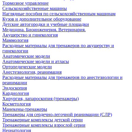
Тормозное управление
Сельскохозяйственные машины
Наглядные пособия по сельскохозяйственным машинам
Кузов и дополнительное оборудование
Детские автогородки и учебные площадки
Медицина. Биоинженерия. Ветеринария.
Акушерство и гинекология
Маммология
Расходные материалы для тренажеров по акушерству и
гинекологии
Анатомические модели
Анатомические модели и атласы
Ортопедические модели
Анестезиология, реанимация
Расходные материалы для тренажеров по анестезиологии и
реанимации
Эндоскопия
Кардиология
Хирургия, лапароскопия (тренажеры)
Косметология
Манекены-тренажеры
Тренажеры для сердечно-легочной реанимации (СЛР)
Тренажерные комплексы детской серии
Тренажерные комплексы взрослой серии
Неонатология