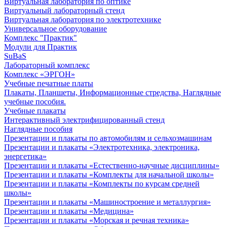
Виртуальная лаборатория по оптике
Виртуальный лабораторный стенд
Виртуальная лаборатория по электротехнике
Универсальное оборудование
Комплекс "Практик"
Модули для Практик
SuBaS
Лабораторный комплекс
Комплекс «ЭРГОН»
Учебные печатные платы
Плакаты, Планшеты, Информационные стредства, Наглядные
учебные пособия.
Учебные плакаты
Интерактивный электрифицированный стенд
Наглядные пособия
Презентации и плакаты по автомобилям и сельхозмашинам
Презентации и плакаты «Электротехника, электроника,
энергетика»
Презентации и плакаты «Естественно-научные дисциплины»
Презентации и плакаты «Комплекты для начальной школы»
Презентации и плакаты «Комплекты по курсам средней
школы»
Презентации и плакаты «Машиностроение и металлургия»
Презентации и плакаты «Медицина»
Презентации и плакаты «Морская и речная техника»