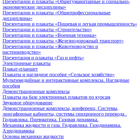
Презентации и плакаты «Общегуманитарные и социально-
экономические дисциплины»
Презентации и плакаты «Общепрофессиональные
дисциплины»
Презентации и плакаты «Пищевая и легкая промышленность»
Презентации и плакаты «Строительство»
Презентации и плакаты «Военная техника»
Презентации и плакаты «Железнодорожный транспорт»
Презентации и плакаты «Животноводство и
растениеводство»
Презентация и плакаты «Газ и нефть»
Электронные плакаты
Плакат-планшет
Плакаты и наглядное пособие «Сельское хозяйство»
Мультимедийные и интерактивные комплексы. Наглядные
пособия
Демонстрационные комплексы
Плакаты на базе электронных плакатов по курсам
Звуковое оборудование
Демонстрационные комплексы, конференц. Системы,
лингафонные кабинеты, системы синхронного перевода .
Гидравлика. Пневматика. Газовая динамика.
Механика жидкости и газа. Гидравлика. Газодинамика.
Аэродинамика
Основы механики жидкости