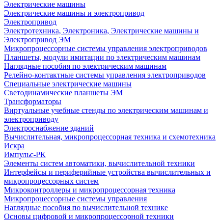
Электрические машины
Электрические машины и электропривод
Электропривод
Электротехника, Электроника, Электрические машины и
Электропривод ЭМ
Микропроцессорные системы управления электроприводов
Планшеты, модули имитации по электрическим машинам
Наглядные пособия по электрическим машинам
Релейно-контактные системы управления электроприводов
Специальные электрические машины
Светодинамические планшеты ЭМ
Трансформаторы
Виртуальные учебные стенды по электрическим машинам и
электроприводу
Электроснабжение зданий
Вычислительная, микропроцессорная техника и схемотехника
Искра
Импульс-РК
Элементы систем автоматики, вычислительной техники
Интерфейсы и периферийные устройства вычислительных и
микропроцессорных систем
Микроконтроллеры и микропроцессорная техника
Микропроцессорные системы управления
Наглядные пособия по вычислительной технике
Основы цифровой и микропроцессорной техники