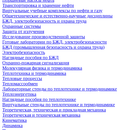
Поршневые насосы нефть
Транспортировка и хранение нефти
Виртуальные учебные комплексы по нефти и газу
Общетехнические и естественно-научные дисциплины
БЖД, электробезопасность и охрана труда
Охранные системы
Защита от излучения
Исследование производственной защиты
Готовые лаборатории по БЖД, электробезопасности
БЖД (промышленная безопасность и охрана труда)
Электробезопасность
Наглядные пособия по БЖД
Охранно-пожарная сигнализация
Молекулярная физика и термодинамика
Теплотехника и термодинамика
Тепловые процессы
Тепломассообмен
Лабораторные стенды по теплотехнике и термодинамике
Теплоэнергетика
Наглядные пособия по теплотехнике
Виртуальные стенды по теплотехнике и термодинамике
Теоретическая, техническая и прикладная механика
Теоретическая и техническая механика
Кинематика
Динамика