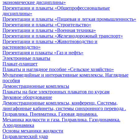
экономические дисциплины»
Презентации и плакаты «Общепрофессиональные
дисциплины»
Презентации и плакаты «Пищевая и легкая промышленность»
Презентации и плакаты «Строительство»
Презентации и плакаты «Военная техника»
Презентации и плакаты «Железнодорожный транспорт»
Презентации и плакаты «Животноводство и
растениеводство»
Презентация и плакаты «Газ и нефть»
Электронные плакаты
Плакат-планшет
Плакаты и наглядное пособие «Сельское хозяйство»
Мультимедийные и интерактивные комплексы. Наглядные
пособия
Демонстрационные комплексы
Плакаты на базе электронных плакатов по курсам
Звуковое оборудование
Демонстрационные комплексы, конференц. Системы,
лингафонные кабинеты, системы синхронного перевода .
Гидравлика. Пневматика. Газовая динамика.
Механика жидкости и газа. Гидравлика. Газодинамика.
Аэродинамика
Основы механики жидкости
Гидравлический удар