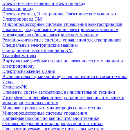
Электрические машины и электропривод
Электропривод
Электротехника, Электроника, Электрические машины и
Электропривод ЭМ
Микропроцессорные системы управления электроприводов
Планшеты, модули имитации по электрическим машинам
Наглядные пособия по электрическим машинам
Релейно-контактные системы управления электроприводов
Специальные электрические машины
Светодинамические планшеты ЭМ
Трансформаторы
Виртуальные учебные стенды по электрическим машинам и
электроприводу
Электроснабжение зданий
Вычислительная, микропроцессорная техника и схемотехника
Искра
Импульс-РК
Элементы систем автоматики, вычислительной техники
Интерфейсы и периферийные устройства вычислительных и
микропроцессорных систем
Микроконтроллеры и микропроцессорная техника
Микропроцессорные системы управления
Наглядные пособия по вычислительной технике
Основы цифровой и микропроцессорной техники
Программируемые логические интегральные схемы