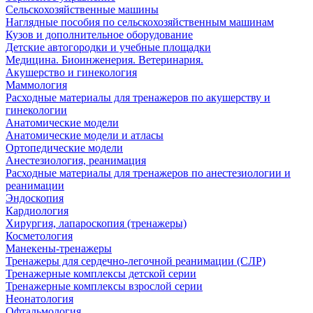
Сельскохозяйственные машины
Наглядные пособия по сельскохозяйственным машинам
Кузов и дополнительное оборудование
Детские автогородки и учебные площадки
Медицина. Биоинженерия. Ветеринария.
Акушерство и гинекология
Маммология
Расходные материалы для тренажеров по акушерству и
гинекологии
Анатомические модели
Анатомические модели и атласы
Ортопедические модели
Анестезиология, реанимация
Расходные материалы для тренажеров по анестезиологии и
реанимации
Эндоскопия
Кардиология
Хирургия, лапароскопия (тренажеры)
Косметология
Манекены-тренажеры
Тренажеры для сердечно-легочной реанимации (СЛР)
Тренажерные комплексы детской серии
Тренажерные комплексы взрослой серии
Неонатология
Офтальмология