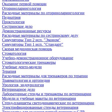
Оказание первой помощи
Оториноларингология
Расходные материалы по оториноларингологии
Педиатрия
Проктология
Сестринское дело
Демонстрационные ресурсы
Расходные материалы по сестринскому делу
Симуляторы Тип 2 исп. "Эконом"
Симуляторы Тип 1 исп. "Стандарт"
Скорая медицинская помощь
Стоматология
Учебно-демонстрационное оборудование
Стоматологические тренажеры
Учебные денто-модели
Терапия
Расходные материалы для тренажеров по терапии
Травматология и ортопедия
Урология, эндоурология
Ветеринарное дело
Лабораторные стенды и тренажеры по ветеринарии
Модели и учебные макеты по ветеринарии
Стенд-планшеты светодинамические по ветеринарии
Электрифицированные стенды ветеринария
Тренажеры для оказания первой помощи и СЛР