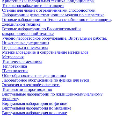
Криогенная и холодильная техника. Кондиционеры
Теплогазоснабжение и вентиляция
Стенды для людей с ограниченными способностями
Лаборатории и демонстрационные модели по энергетике
Готовые лаборатории по Теплогазоснабжению и вентиляции,
холодильной технике
Готовые лаборатории по Вычислительной и
микропроцессорной технике
Учебно-лабораторное оборудование. Виртуальные работы.
Инженерные дисциплины
Гидравлика и пневматика
Материаловедение и сопротивление материалов
Метрология
Техническая механика
Теплотехника
IT-технологии
Общеобразовательные дисциплины
Лабораторное оборудование по физике для вузов
Экология и электробезопасность
Технологии и производство
Виртуальные лаборатории по жилищно-коммунальному
хозяйству
Виртуальная лаборатория по физике
Виртуальная лаборатория по механике
Виртуальная лаборатория по оптике