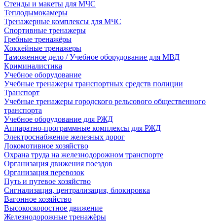
Стенды и макеты для МЧС
Теплодымокамеры
Тренажерные комплексы для МЧС
Спортивные тренажеры
Гребные тренажёры
Хоккейные тренажеры
Таможенное дело / Учебное оборудование для МВД
Криминалистика
Учебное оборудование
Учебные тренажеры транспортных средств полиции
Транспорт
Учебные тренажеры городского рельсового общественного
транспорта
Учебное оборудование для РЖД
Аппаратно-программные комплексы для РЖД
Электроснабжение железных дорог
Локомотивное хозяйство
Охрана труда на железнодорожном транспорте
Организация движения поездов
Организация перевозок
Путь и путевое хозяйство
Сигнализация, централизация, блокировка
Вагонное хозяйство
Высокоскоростное движение
Железнодорожные тренажёры