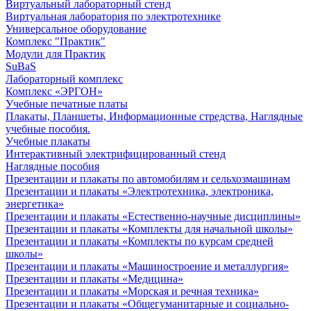
Виртуальный лабораторный стенд
Виртуальная лаборатория по электротехнике
Универсальное оборудование
Комплекс "Практик"
Модули для Практик
SuBaS
Лабораторный комплекс
Комплекс «ЭРГОН»
Учебные печатные платы
Плакаты, Планшеты, Информационные стредства, Наглядные
учебные пособия.
Учебные плакаты
Интерактивный электрифицированный стенд
Наглядные пособия
Презентации и плакаты по автомобилям и сельхозмашинам
Презентации и плакаты «Электротехника, электроника,
энергетика»
Презентации и плакаты «Естественно-научные дисциплины»
Презентации и плакаты «Комплекты для начальной школы»
Презентации и плакаты «Комплекты по курсам средней
школы»
Презентации и плакаты «Машиностроение и металлургия»
Презентации и плакаты «Медицина»
Презентации и плакаты «Морская и речная техника»
Презентации и плакаты «Общегуманитарные и социально-