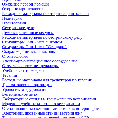
Оказание первой помощи
Оториноларингология
Расходные материалы по оториноларингологии
Педиатрия
Проктология
Сестринское дело
Демонстрационные ресурсы
Расходные материалы по сестринскому делу
Симуляторы Тип 2 исп. "Эконом"
Симуляторы Тип 1 исп. "Стандарт"
Скорая медицинская помощь
Стоматология
Учебно-демонстрационное оборудование
Стоматологические тренажеры
Учебные денто-модели
Терапия
Расходные материалы для тренажеров по терапии
Травматология и ортопедия
Урология, эндоурология
Ветеринарное дело
Лабораторные стенды и тренажеры по ветеринарии
Модели и учебные макеты по ветеринарии
Стенд-планшеты светодинамические по ветеринарии
Электрифицированные стенды ветеринария
Тренажеры для оказания первой помощи и СЛР