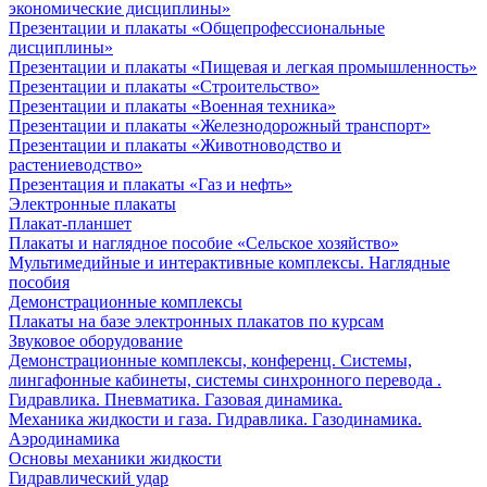
экономические дисциплины»
Презентации и плакаты «Общепрофессиональные
дисциплины»
Презентации и плакаты «Пищевая и легкая промышленность»
Презентации и плакаты «Строительство»
Презентации и плакаты «Военная техника»
Презентации и плакаты «Железнодорожный транспорт»
Презентации и плакаты «Животноводство и
растениеводство»
Презентация и плакаты «Газ и нефть»
Электронные плакаты
Плакат-планшет
Плакаты и наглядное пособие «Сельское хозяйство»
Мультимедийные и интерактивные комплексы. Наглядные
пособия
Демонстрационные комплексы
Плакаты на базе электронных плакатов по курсам
Звуковое оборудование
Демонстрационные комплексы, конференц. Системы,
лингафонные кабинеты, системы синхронного перевода .
Гидравлика. Пневматика. Газовая динамика.
Механика жидкости и газа. Гидравлика. Газодинамика.
Аэродинамика
Основы механики жидкости
Гидравлический удар