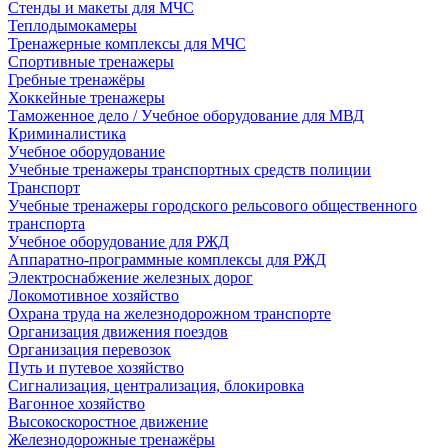
Стенды и макеты для МЧС
Теплодымокамеры
Тренажерные комплексы для МЧС
Спортивные тренажеры
Гребные тренажёры
Хоккейные тренажеры
Таможенное дело / Учебное оборудование для МВД
Криминалистика
Учебное оборудование
Учебные тренажеры транспортных средств полиции
Транспорт
Учебные тренажеры городского рельсового общественного
транспорта
Учебное оборудование для РЖД
Аппаратно-программные комплексы для РЖД
Электроснабжение железных дорог
Локомотивное хозяйство
Охрана труда на железнодорожном транспорте
Организация движения поездов
Организация перевозок
Путь и путевое хозяйство
Сигнализация, централизация, блокировка
Вагонное хозяйство
Высокоскоростное движение
Железнодорожные тренажёры