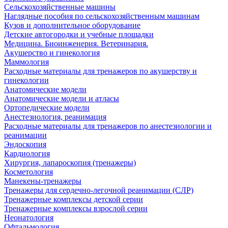
Сельскохозяйственные машины
Наглядные пособия по сельскохозяйственным машинам
Кузов и дополнительное оборудование
Детские автогородки и учебные площадки
Медицина. Биоинженерия. Ветеринария.
Акушерство и гинекология
Маммология
Расходные материалы для тренажеров по акушерству и
гинекологии
Анатомические модели
Анатомические модели и атласы
Ортопедические модели
Анестезиология, реанимация
Расходные материалы для тренажеров по анестезиологии и
реанимации
Эндоскопия
Кардиология
Хирургия, лапароскопия (тренажеры)
Косметология
Манекены-тренажеры
Тренажеры для сердечно-легочной реанимации (СЛР)
Тренажерные комплексы детской серии
Тренажерные комплексы взрослой серии
Неонатология
Офтальмология