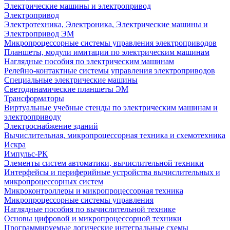
Электрические машины и электропривод
Электропривод
Электротехника, Электроника, Электрические машины и
Электропривод ЭМ
Микропроцессорные системы управления электроприводов
Планшеты, модули имитации по электрическим машинам
Наглядные пособия по электрическим машинам
Релейно-контактные системы управления электроприводов
Специальные электрические машины
Светодинамические планшеты ЭМ
Трансформаторы
Виртуальные учебные стенды по электрическим машинам и
электроприводу
Электроснабжение зданий
Вычислительная, микропроцессорная техника и схемотехника
Искра
Импульс-РК
Элементы систем автоматики, вычислительной техники
Интерфейсы и периферийные устройства вычислительных и
микропроцессорных систем
Микроконтроллеры и микропроцессорная техника
Микропроцессорные системы управления
Наглядные пособия по вычислительной технике
Основы цифровой и микропроцессорной техники
Программируемые логические интегральные схемы