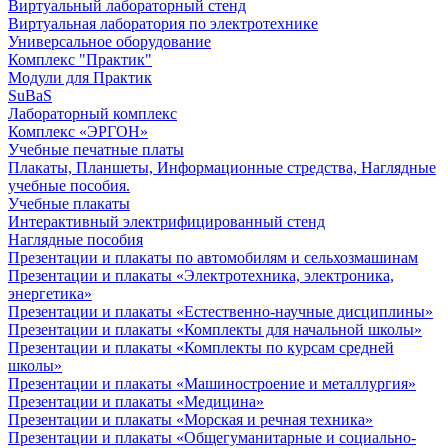
Виртуальный лабораторный стенд
Виртуальная лаборатория по электротехнике
Универсальное оборудование
Комплекс "Практик"
Модули для Практик
SuBaS
Лабораторный комплекс
Комплекс «ЭРГОН»
Учебные печатные платы
Плакаты, Планшеты, Информационные стредства, Наглядные
учебные пособия.
Учебные плакаты
Интерактивный электрифицированный стенд
Наглядные пособия
Презентации и плакаты по автомобилям и сельхозмашинам
Презентации и плакаты «Электротехника, электроника,
энергетика»
Презентации и плакаты «Естественно-научные дисциплины»
Презентации и плакаты «Комплекты для начальной школы»
Презентации и плакаты «Комплекты по курсам средней
школы»
Презентации и плакаты «Машиностроение и металлургия»
Презентации и плакаты «Медицина»
Презентации и плакаты «Морская и речная техника»
Презентации и плакаты «Общегуманитарные и социально-