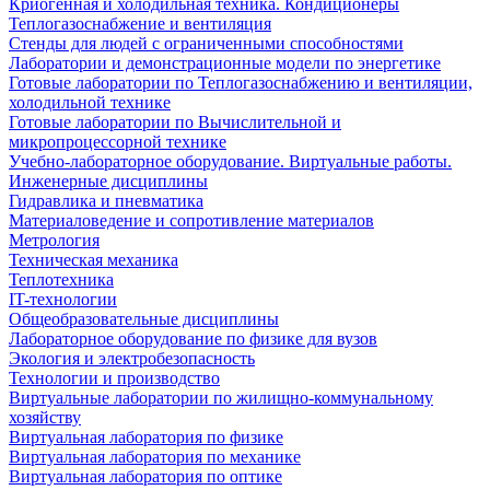
Криогенная и холодильная техника. Кондиционеры
Теплогазоснабжение и вентиляция
Стенды для людей с ограниченными способностями
Лаборатории и демонстрационные модели по энергетике
Готовые лаборатории по Теплогазоснабжению и вентиляции,
холодильной технике
Готовые лаборатории по Вычислительной и
микропроцессорной технике
Учебно-лабораторное оборудование. Виртуальные работы.
Инженерные дисциплины
Гидравлика и пневматика
Материаловедение и сопротивление материалов
Метрология
Техническая механика
Теплотехника
IT-технологии
Общеобразовательные дисциплины
Лабораторное оборудование по физике для вузов
Экология и электробезопасность
Технологии и производство
Виртуальные лаборатории по жилищно-коммунальному
хозяйству
Виртуальная лаборатория по физике
Виртуальная лаборатория по механике
Виртуальная лаборатория по оптике