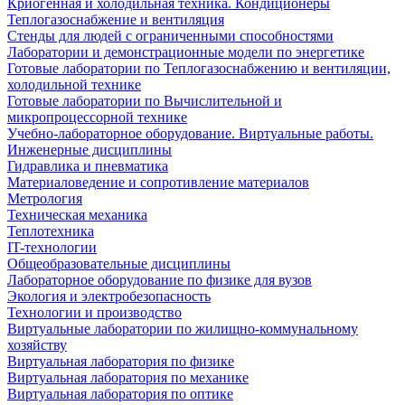
Криогенная и холодильная техника. Кондиционеры
Теплогазоснабжение и вентиляция
Стенды для людей с ограниченными способностями
Лаборатории и демонстрационные модели по энергетике
Готовые лаборатории по Теплогазоснабжению и вентиляции,
холодильной технике
Готовые лаборатории по Вычислительной и
микропроцессорной технике
Учебно-лабораторное оборудование. Виртуальные работы.
Инженерные дисциплины
Гидравлика и пневматика
Материаловедение и сопротивление материалов
Метрология
Техническая механика
Теплотехника
IT-технологии
Общеобразовательные дисциплины
Лабораторное оборудование по физике для вузов
Экология и электробезопасность
Технологии и производство
Виртуальные лаборатории по жилищно-коммунальному
хозяйству
Виртуальная лаборатория по физике
Виртуальная лаборатория по механике
Виртуальная лаборатория по оптике