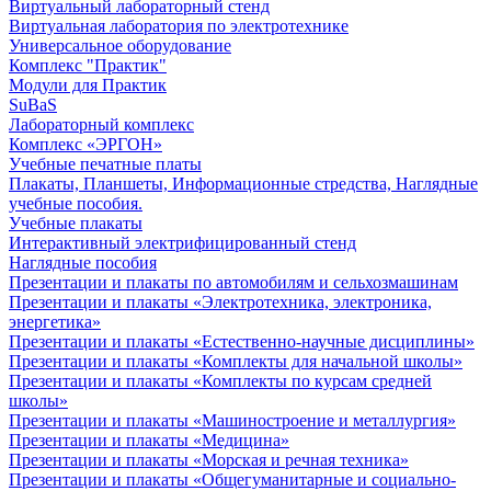
Виртуальный лабораторный стенд
Виртуальная лаборатория по электротехнике
Универсальное оборудование
Комплекс "Практик"
Модули для Практик
SuBaS
Лабораторный комплекс
Комплекс «ЭРГОН»
Учебные печатные платы
Плакаты, Планшеты, Информационные стредства, Наглядные
учебные пособия.
Учебные плакаты
Интерактивный электрифицированный стенд
Наглядные пособия
Презентации и плакаты по автомобилям и сельхозмашинам
Презентации и плакаты «Электротехника, электроника,
энергетика»
Презентации и плакаты «Естественно-научные дисциплины»
Презентации и плакаты «Комплекты для начальной школы»
Презентации и плакаты «Комплекты по курсам средней
школы»
Презентации и плакаты «Машиностроение и металлургия»
Презентации и плакаты «Медицина»
Презентации и плакаты «Морская и речная техника»
Презентации и плакаты «Общегуманитарные и социально-