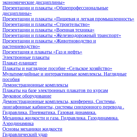
экономические дисциплины»
Презентации и плакаты «Общепрофессиональные
дисциплины»
Презентации и плакаты «Пищевая и легкая промышленность»
Презентации и плакаты «Строительство»
Презентации и плакаты «Военная техника»
Презентации и плакаты «Железнодорожный транспорт»
Презентации и плакаты «Животноводство и
растениеводство»
Презентация и плакаты «Газ и нефть»
Электронные плакаты
Плакат-планшет
Плакаты и наглядное пособие «Сельское хозяйство»
Мультимедийные и интерактивные комплексы. Наглядные
пособия
Демонстрационные комплексы
Плакаты на базе электронных плакатов по курсам
Звуковое оборудование
Демонстрационные комплексы, конференц. Системы,
лингафонные кабинеты, системы синхронного перевода .
Гидравлика. Пневматика. Газовая динамика.
Механика жидкости и газа. Гидравлика. Газодинамика.
Аэродинамика
Основы механики жидкости
Гидравлический удар