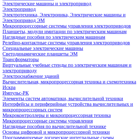
Электрические машины и электропривод
Электропривод
Электротехника, Электроника, Электрические машины и
Электропривод ЭМ
Микропроцессорные системы управления электроприводов
Планшеты, модули имитации по электрическим машинам
Наглядные пособия по электрическим машинам
Релейно-контактные системы управления электроприводов
Специальные электрические машины
Светодинамические планшеты ЭМ
Трансформаторы
Виртуальные учебные стенды по электрическим машинам и
электроприводу
Электроснабжение зданий
Вычислительная, микропроцессорная техника и схемотехника
Искра
Импульс-РК
Элементы систем автоматики, вычислительной техники
Интерфейсы и периферийные устройства вычислительных и
микропроцессорных систем
Микроконтроллеры и микропроцессорная техника
Микропроцессорные системы управления
Наглядные пособия по вычислительной технике
Основы цифровой и микропроцессорной техники
Программируемые логические интегральные схемы