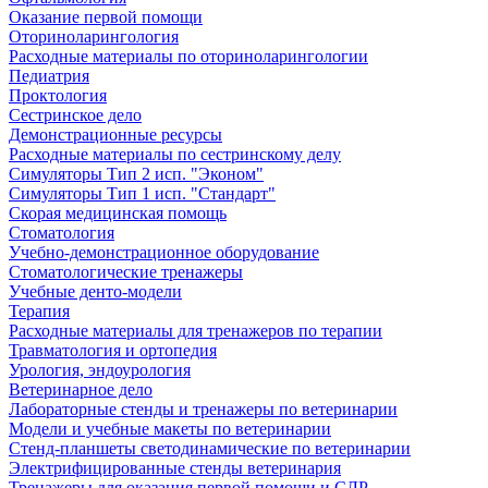
Оказание первой помощи
Оториноларингология
Расходные материалы по оториноларингологии
Педиатрия
Проктология
Сестринское дело
Демонстрационные ресурсы
Расходные материалы по сестринскому делу
Симуляторы Тип 2 исп. "Эконом"
Симуляторы Тип 1 исп. "Стандарт"
Скорая медицинская помощь
Стоматология
Учебно-демонстрационное оборудование
Стоматологические тренажеры
Учебные денто-модели
Терапия
Расходные материалы для тренажеров по терапии
Травматология и ортопедия
Урология, эндоурология
Ветеринарное дело
Лабораторные стенды и тренажеры по ветеринарии
Модели и учебные макеты по ветеринарии
Стенд-планшеты светодинамические по ветеринарии
Электрифицированные стенды ветеринария
Тренажеры для оказания первой помощи и СЛР