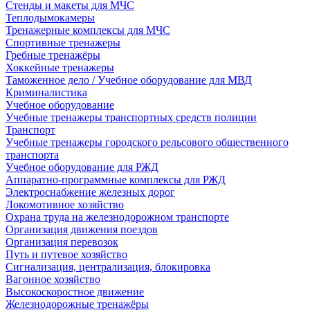
Стенды и макеты для МЧС
Теплодымокамеры
Тренажерные комплексы для МЧС
Спортивные тренажеры
Гребные тренажёры
Хоккейные тренажеры
Таможенное дело / Учебное оборудование для МВД
Криминалистика
Учебное оборудование
Учебные тренажеры транспортных средств полиции
Транспорт
Учебные тренажеры городского рельсового общественного
транспорта
Учебное оборудование для РЖД
Аппаратно-программные комплексы для РЖД
Электроснабжение железных дорог
Локомотивное хозяйство
Охрана труда на железнодорожном транспорте
Организация движения поездов
Организация перевозок
Путь и путевое хозяйство
Сигнализация, централизация, блокировка
Вагонное хозяйство
Высокоскоростное движение
Железнодорожные тренажёры