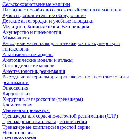
Сельскохозяйственные машины
Наглядные пособия по сельскохозяйственным машинам
Кузов и дополнительное оборудование
Детские автогородки и учебные площадки
Медицина. Биоинженерия. Ветеринария.
Акушерство и гинекология
Маммология
Расходные материалы для тренажеров по акушерству и
гинекологии
Анатомические модели
Анатомические модели и атласы
Ортопедические модели
Анестезиология, реанимация
Расходные материалы для тренажеров по анестезиологии и
реанимации
Эндоскопия
Кардиология
Хирургия, лапароскопия (тренажеры)
Косметология
Манекены-тренажеры
Тренажеры для сердечно-легочной реанимации (СЛР)
Тренажерные комплексы детской серии
Тренажерные комплексы взрослой серии
Неонатология
Офтальмология