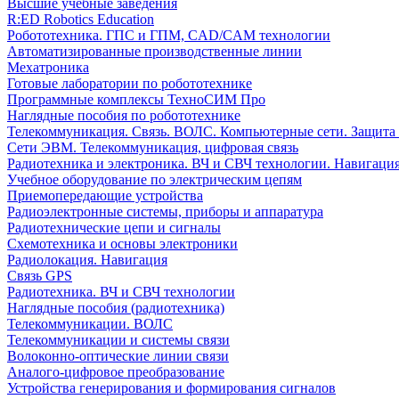
Высшие учебные заведения
R:ED Robotics Education
Робототехника. ГПС и ГПМ, CAD/CAM технологии
Автоматизированные производственные линии
Мехатроника
Готовые лаборатории по робототехнике
Программные комплексы ТехноСИМ Про
Наглядные пособия по робототехнике
Телекоммуникация. Связь. ВОЛС. Компьютерные сети. Защита
Сети ЭВМ. Телекоммуникация, цифровая связь
Радиотехника и электроника. ВЧ и СВЧ технологии. Навигаци
Учебное оборудование по электрическим цепям
Приемопередающие устройства
Радиоэлектронные системы, приборы и аппаратура
Радиотехнические цепи и сигналы
Схемотехника и основы электроники
Радиолокация. Навигация
Связь GPS
Радиотехника. ВЧ и СВЧ технологии
Наглядные пособия (радиотехника)
Телекоммуникации. ВОЛС
Телекоммуникации и системы связи
Волоконно-оптические линии связи
Аналого-цифровое преобразование
Устройства генерирования и формирования сигналов