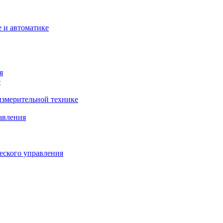
 и автоматике
я
е
змерительной технике
авления
еского управления