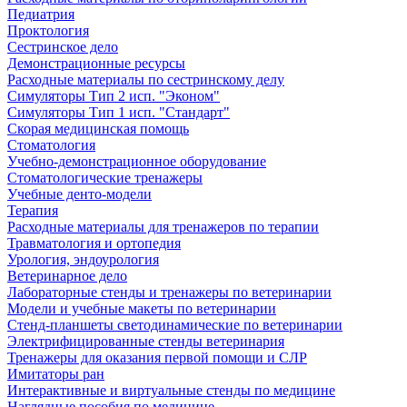
Педиатрия
Проктология
Сестринское дело
Демонстрационные ресурсы
Расходные материалы по сестринскому делу
Симуляторы Тип 2 исп. "Эконом"
Симуляторы Тип 1 исп. "Стандарт"
Скорая медицинская помощь
Стоматология
Учебно-демонстрационное оборудование
Стоматологические тренажеры
Учебные денто-модели
Терапия
Расходные материалы для тренажеров по терапии
Травматология и ортопедия
Урология, эндоурология
Ветеринарное дело
Лабораторные стенды и тренажеры по ветеринарии
Модели и учебные макеты по ветеринарии
Стенд-планшеты светодинамические по ветеринарии
Электрифицированные стенды ветеринария
Тренажеры для оказания первой помощи и СЛР
Имитаторы ран
Интерактивные и виртуальные стенды по медицине
Наглядные пособия по медицине