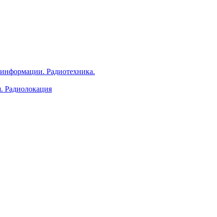
 информации. Радиотехника.
я. Радиолокация