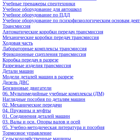
Учебные тренажеры спецтехники
Учебное оборудование для автошкол
Учебное оборудование по ПДД
Учебное оборудование по психофизиологическим основам деят
Трансмиссия
Автоматические коробки передач трансмиссия
Механические коробки передач трансмиссия
Ходовая часть
Лабораторные комплексы трансмиссия
Фрикционные сцепления трансмиссия
Коробка передач в разрезе
Разрезные изделия трансмиссия
Детали машин
Модели деталей машин в разрезе
Дизель ДВС
Бензиновые двигатели
06. Мультимедийные учебные комплексы (ДМ)
Наглядные пособия по деталям машин
02. Механические передачи
04. Пружины и муфты
01. Соединения деталей машин
03. Валы и оси. Опоры валов и осей
05. Учебно-методическая литература и пособия
Тормозное управление
Сельскохозяйственные машины