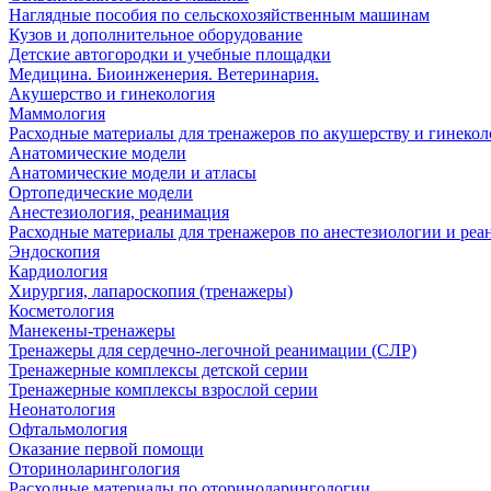
Наглядные пособия по сельскохозяйственным машинам
Кузов и дополнительное оборудование
Детские автогородки и учебные площадки
Медицина. Биоинженерия. Ветеринария.
Акушерство и гинекология
Маммология
Расходные материалы для тренажеров по акушерству и гинеко
Анатомические модели
Анатомические модели и атласы
Ортопедические модели
Анестезиология, реанимация
Расходные материалы для тренажеров по анестезиологии и ре
Эндоскопия
Кардиология
Хирургия, лапароскопия (тренажеры)
Косметология
Манекены-тренажеры
Тренажеры для сердечно-легочной реанимации (СЛР)
Тренажерные комплексы детской серии
Тренажерные комплексы взрослой серии
Неонатология
Офтальмология
Оказание первой помощи
Оториноларингология
Расходные материалы по оториноларингологии