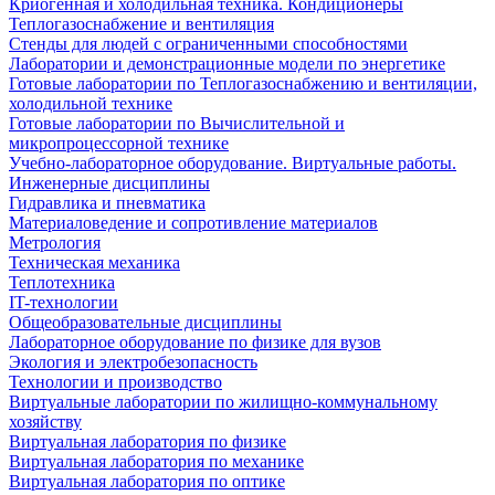
Криогенная и холодильная техника. Кондиционеры
Теплогазоснабжение и вентиляция
Стенды для людей с ограниченными способностями
Лаборатории и демонстрационные модели по энергетике
Готовые лаборатории по Теплогазоснабжению и вентиляции,
холодильной технике
Готовые лаборатории по Вычислительной и
микропроцессорной технике
Учебно-лабораторное оборудование. Виртуальные работы.
Инженерные дисциплины
Гидравлика и пневматика
Материаловедение и сопротивление материалов
Метрология
Техническая механика
Теплотехника
IT-технологии
Общеобразовательные дисциплины
Лабораторное оборудование по физике для вузов
Экология и электробезопасность
Технологии и производство
Виртуальные лаборатории по жилищно-коммунальному
хозяйству
Виртуальная лаборатория по физике
Виртуальная лаборатория по механике
Виртуальная лаборатория по оптике