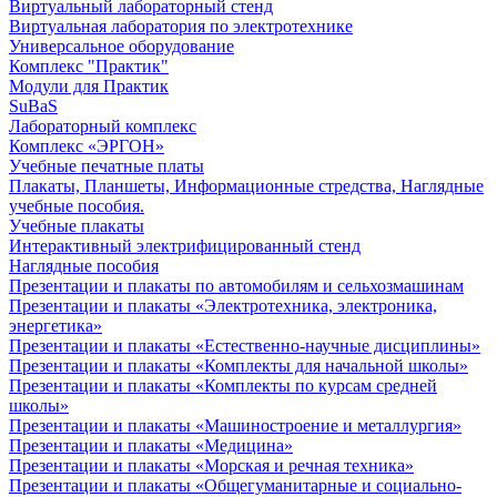
Виртуальный лабораторный стенд
Виртуальная лаборатория по электротехнике
Универсальное оборудование
Комплекс "Практик"
Модули для Практик
SuBaS
Лабораторный комплекс
Комплекс «ЭРГОН»
Учебные печатные платы
Плакаты, Планшеты, Информационные стредства, Наглядные
учебные пособия.
Учебные плакаты
Интерактивный электрифицированный стенд
Наглядные пособия
Презентации и плакаты по автомобилям и сельхозмашинам
Презентации и плакаты «Электротехника, электроника,
энергетика»
Презентации и плакаты «Естественно-научные дисциплины»
Презентации и плакаты «Комплекты для начальной школы»
Презентации и плакаты «Комплекты по курсам средней
школы»
Презентации и плакаты «Машиностроение и металлургия»
Презентации и плакаты «Медицина»
Презентации и плакаты «Морская и речная техника»
Презентации и плакаты «Общегуманитарные и социально-