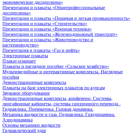
экономические дисциплины»
Презентации и плакаты «Общепрофессиональные
дисциплины»
Презентации и плакаты «Пищевая и легкая промышленность»
Презентации и плакаты «Строительство»
Презентации и плакаты «Военная техника»
Презентации и плакаты «Железнодорожный транспорт»
Презентации и плакаты «Животноводство и
растениеводство»
Презентация и плакаты «Газ и нефть»
Электронные плакаты
Плакат-планшет
Плакаты и наглядное пособие «Сельское хозяйство»
Мультимедийные и интерактивные комплексы. Наглядные
пособия
Демонстрационные комплексы
Плакаты на базе электронных плакатов по курсам
Звуковое оборудование
Демонстрационные комплексы, конференц. Системы,
лингафонные кабинеты, системы синхронного перевода .
Гидравлика. Пневматика. Газовая динамика.
Механика жидкости и газа. Гидравлика. Газодинамика.
Аэродинамика
Основы механики жидкости
Гидравлический удар