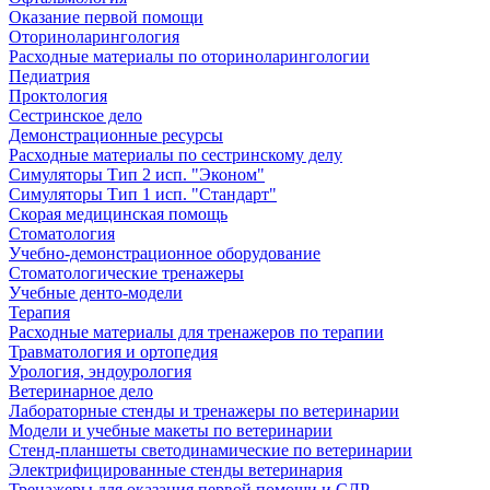
Оказание первой помощи
Оториноларингология
Расходные материалы по оториноларингологии
Педиатрия
Проктология
Сестринское дело
Демонстрационные ресурсы
Расходные материалы по сестринскому делу
Симуляторы Тип 2 исп. "Эконом"
Симуляторы Тип 1 исп. "Стандарт"
Скорая медицинская помощь
Стоматология
Учебно-демонстрационное оборудование
Стоматологические тренажеры
Учебные денто-модели
Терапия
Расходные материалы для тренажеров по терапии
Травматология и ортопедия
Урология, эндоурология
Ветеринарное дело
Лабораторные стенды и тренажеры по ветеринарии
Модели и учебные макеты по ветеринарии
Стенд-планшеты светодинамические по ветеринарии
Электрифицированные стенды ветеринария
Тренажеры для оказания первой помощи и СЛР