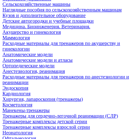
Сельскохозяйственные машины
Наглядные пособия по сельскохозяйственным машинам
Кузов и дополнительное оборудование
Детские автогородки и учебные площадки
Медицина. Биоинженерия. Ветеринария.
Акушерство и гинекология
Маммология
Расходные материалы для тренажеров по акушерству и
гинекологии
Анатомические модели
Анатомические модели и атласы
Ортопедические модели
Анестезиология, реанимация
Расходные материалы для тренажеров по анестезиологии и
реанимации
Эндоскопия
Кардиология
Хирургия, лапароскопия (тренажеры)
Косметология
Манекены-тренажеры
Тренажеры для сердечно-легочной реанимации (СЛР)
Тренажерные комплексы детской серии
Тренажерные комплексы взрослой серии
Неонатология
Офтальмология