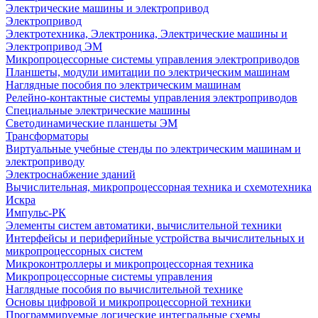
Электрические машины и электропривод
Электропривод
Электротехника, Электроника, Электрические машины и
Электропривод ЭМ
Микропроцессорные системы управления электроприводов
Планшеты, модули имитации по электрическим машинам
Наглядные пособия по электрическим машинам
Релейно-контактные системы управления электроприводов
Специальные электрические машины
Светодинамические планшеты ЭМ
Трансформаторы
Виртуальные учебные стенды по электрическим машинам и
электроприводу
Электроснабжение зданий
Вычислительная, микропроцессорная техника и схемотехника
Искра
Импульс-РК
Элементы систем автоматики, вычислительной техники
Интерфейсы и периферийные устройства вычислительных и
микропроцессорных систем
Микроконтроллеры и микропроцессорная техника
Микропроцессорные системы управления
Наглядные пособия по вычислительной технике
Основы цифровой и микропроцессорной техники
Программируемые логические интегральные схемы