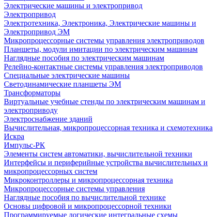
Электрические машины и электропривод
Электропривод
Электротехника, Электроника, Электрические машины и
Электропривод ЭМ
Микропроцессорные системы управления электроприводов
Планшеты, модули имитации по электрическим машинам
Наглядные пособия по электрическим машинам
Релейно-контактные системы управления электроприводов
Специальные электрические машины
Светодинамические планшеты ЭМ
Трансформаторы
Виртуальные учебные стенды по электрическим машинам и
электроприводу
Электроснабжение зданий
Вычислительная, микропроцессорная техника и схемотехника
Искра
Импульс-РК
Элементы систем автоматики, вычислительной техники
Интерфейсы и периферийные устройства вычислительных и
микропроцессорных систем
Микроконтроллеры и микропроцессорная техника
Микропроцессорные системы управления
Наглядные пособия по вычислительной технике
Основы цифровой и микропроцессорной техники
Программируемые логические интегральные схемы