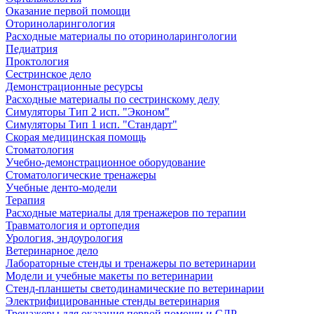
Оказание первой помощи
Оториноларингология
Расходные материалы по оториноларингологии
Педиатрия
Проктология
Сестринское дело
Демонстрационные ресурсы
Расходные материалы по сестринскому делу
Симуляторы Тип 2 исп. "Эконом"
Симуляторы Тип 1 исп. "Стандарт"
Скорая медицинская помощь
Стоматология
Учебно-демонстрационное оборудование
Стоматологические тренажеры
Учебные денто-модели
Терапия
Расходные материалы для тренажеров по терапии
Травматология и ортопедия
Урология, эндоурология
Ветеринарное дело
Лабораторные стенды и тренажеры по ветеринарии
Модели и учебные макеты по ветеринарии
Стенд-планшеты светодинамические по ветеринарии
Электрифицированные стенды ветеринария
Тренажеры для оказания первой помощи и СЛР