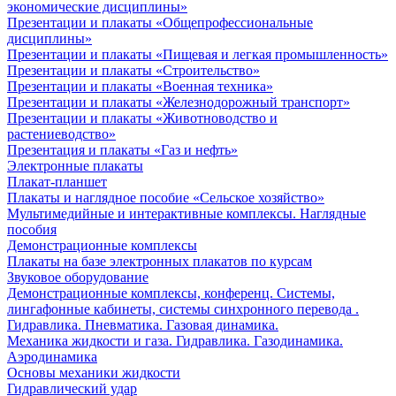
экономические дисциплины»
Презентации и плакаты «Общепрофессиональные
дисциплины»
Презентации и плакаты «Пищевая и легкая промышленность»
Презентации и плакаты «Строительство»
Презентации и плакаты «Военная техника»
Презентации и плакаты «Железнодорожный транспорт»
Презентации и плакаты «Животноводство и
растениеводство»
Презентация и плакаты «Газ и нефть»
Электронные плакаты
Плакат-планшет
Плакаты и наглядное пособие «Сельское хозяйство»
Мультимедийные и интерактивные комплексы. Наглядные
пособия
Демонстрационные комплексы
Плакаты на базе электронных плакатов по курсам
Звуковое оборудование
Демонстрационные комплексы, конференц. Системы,
лингафонные кабинеты, системы синхронного перевода .
Гидравлика. Пневматика. Газовая динамика.
Механика жидкости и газа. Гидравлика. Газодинамика.
Аэродинамика
Основы механики жидкости
Гидравлический удар