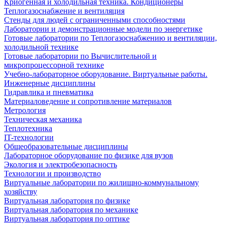
Криогенная и холодильная техника. Кондиционеры
Теплогазоснабжение и вентиляция
Стенды для людей с ограниченными способностями
Лаборатории и демонстрационные модели по энергетике
Готовые лаборатории по Теплогазоснабжению и вентиляции,
холодильной технике
Готовые лаборатории по Вычислительной и
микропроцессорной технике
Учебно-лабораторное оборудование. Виртуальные работы.
Инженерные дисциплины
Гидравлика и пневматика
Материаловедение и сопротивление материалов
Метрология
Техническая механика
Теплотехника
IT-технологии
Общеобразовательные дисциплины
Лабораторное оборудование по физике для вузов
Экология и электробезопасность
Технологии и производство
Виртуальные лаборатории по жилищно-коммунальному
хозяйству
Виртуальная лаборатория по физике
Виртуальная лаборатория по механике
Виртуальная лаборатория по оптике