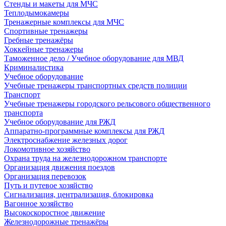
Стенды и макеты для МЧС
Теплодымокамеры
Тренажерные комплексы для МЧС
Спортивные тренажеры
Гребные тренажёры
Хоккейные тренажеры
Таможенное дело / Учебное оборудование для МВД
Криминалистика
Учебное оборудование
Учебные тренажеры транспортных средств полиции
Транспорт
Учебные тренажеры городского рельсового общественного
транспорта
Учебное оборудование для РЖД
Аппаратно-программные комплексы для РЖД
Электроснабжение железных дорог
Локомотивное хозяйство
Охрана труда на железнодорожном транспорте
Организация движения поездов
Организация перевозок
Путь и путевое хозяйство
Сигнализация, централизация, блокировка
Вагонное хозяйство
Высокоскоростное движение
Железнодорожные тренажёры