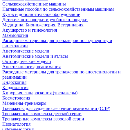
Сельскохозяйственные машины
Наглядные пособия по сельскохозяйственным машинам
Кузов и дополнительное оборудование
Детские автогородки и учебные площадки
Медицина. Биоинженерия. Ветеринария.
Акушерство и гинекология
Маммология
Расходные материалы для тренажеров по акушерству и
гинекологии
Анатомические модели
Анатомические модели и атласы
Ортопедические модели
Анестезиология, реанимация
Расходные материалы для тренажеров по анестезиологии и
реанимации
Эндоскопия
Кардиология
Хирургия, лапароскопия (тренажеры)
Косметология
Манекены-тренажеры
Тренажеры для сердечно-легочной реанимации (СЛР)
Тренажерные комплексы детской серии
Тренажерные комплексы взрослой серии
Неонатология
Офтальмология