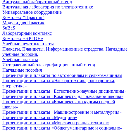
Виртуальный лабораторный стенд
Виртуальная лаборатория по электротехнике
Универсальное оборудование
Комплекс "Практик"
Модули для Практик
SuBaS
Лабораторный комплекс
Комплекс «ЭРГОН»
Учебные печатные платы
Плакаты, Планшеты, Информационные стредства, Наглядные
учебные пособия.
Учебные плакаты
Интерактивный электрифицированный стенд
Наглядные пособия
Презентации и плакаты по автомобилям и сельхозмашинам
Презентации и плакаты «Электротехника, электроника,
энергетика»
Презентации и плакаты «Естественно-научные дисциплины»
Презентации и плакаты «Комплекты для начальной школы»
Презентации и плакаты «Комплекты по курсам средней
школы»
Презентации и плакаты «Машиностроение и металлургия»
Презентации и плакаты «Медицина»
Презентации и плакаты «Морская и речная техника»
Презентации и плакаты «Общегуманитарные и социально-