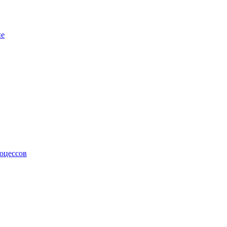
не
оцессов