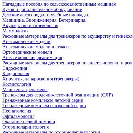
Наглядные пособия по сельскохозяйственным машинам
Кузов и дополнительное оборудование
Детские автогородки и учебные площадки
Медицина. Биоинженерия. Ветеринария.
Акушерство и гинекология
Маммология
Расходные материалы для тренажеров по акушерству и гинеко
Анатомические модели
Анатомические модели и атласы
Ортопедические модели
Анестезиология, реанимация
Расходные материалы для тренажеров по анестезиологии и ре
Эндоскопия
Кардиология
Хирургия, лапароскопия (тренажеры)
Косметология
Манекены-тренажеры
Тренажеры для сердечно-легочной реанимации (СЛР)
Тренажерные комплексы детской серии
Тренажерные комплексы взрослой серии
Неонатология
Офтальмология
Оказание первой помощи
Оториноларингология
Расходные материалы по оториноларингологии