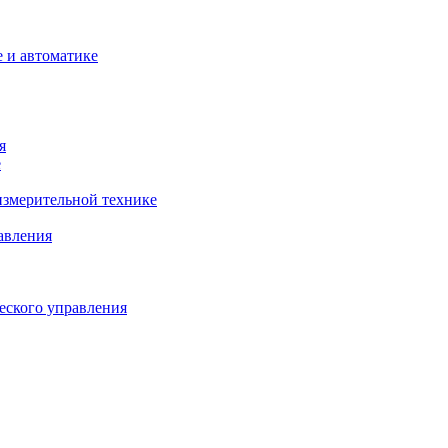
 и автоматике
я
е
змерительной технике
авления
еского управления