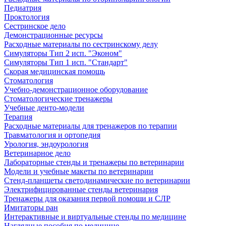
Педиатрия
Проктология
Сестринское дело
Демонстрационные ресурсы
Расходные материалы по сестринскому делу
Симуляторы Тип 2 исп. "Эконом"
Симуляторы Тип 1 исп. "Стандарт"
Скорая медицинская помощь
Стоматология
Учебно-демонстрационное оборудование
Стоматологические тренажеры
Учебные денто-модели
Терапия
Расходные материалы для тренажеров по терапии
Травматология и ортопедия
Урология, эндоурология
Ветеринарное дело
Лабораторные стенды и тренажеры по ветеринарии
Модели и учебные макеты по ветеринарии
Стенд-планшеты светодинамические по ветеринарии
Электрифицированные стенды ветеринария
Тренажеры для оказания первой помощи и СЛР
Имитаторы ран
Интерактивные и виртуальные стенды по медицине
Наглядные пособия по медицине