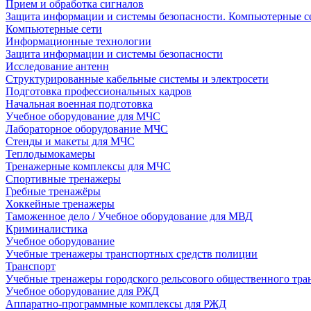
Прием и обработка сигналов
Защита информации и системы безопасности. Компьютерные се
Компьютерные сети
Информационные технологии
Защита информации и системы безопасности
Исследование антенн
Структурированные кабельные системы и электросети
Подготовка профессиональных кадров
Начальная военная подготовка
Учебное оборудование для МЧС
Лабораторное оборудование МЧС
Стенды и макеты для МЧС
Теплодымокамеры
Тренажерные комплексы для МЧС
Спортивные тренажеры
Гребные тренажёры
Хоккейные тренажеры
Таможенное дело / Учебное оборудование для МВД
Криминалистика
Учебное оборудование
Учебные тренажеры транспортных средств полиции
Транспорт
Учебные тренажеры городского рельсового общественного тра
Учебное оборудование для РЖД
Аппаратно-программные комплексы для РЖД