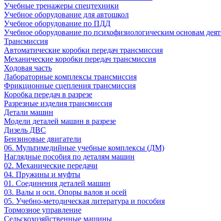
Учебные тренажеры спецтехники
Учебное оборудование для автошкол
Учебное оборудование по ПДД
Учебное оборудование по психофизиологическим основам деят
Трансмиссия
Автоматические коробки передач трансмиссия
Механические коробки передач трансмиссия
Ходовая часть
Лабораторные комплексы трансмиссия
Фрикционные сцепления трансмиссия
Коробка передач в разрезе
Разрезные изделия трансмиссия
Детали машин
Модели деталей машин в разрезе
Дизель ДВС
Бензиновые двигатели
06. Мультимедийные учебные комплексы (ДМ)
Наглядные пособия по деталям машин
02. Механические передачи
04. Пружины и муфты
01. Соединения деталей машин
03. Валы и оси. Опоры валов и осей
05. Учебно-методическая литература и пособия
Тормозное управление
Сельскохозяйственные машины