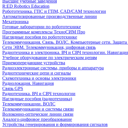
Высшие учебные заведения
R:ED Robotics Education
Робототехника. ГПС и ГПМ, CAD/CAM технологии
Автоматизированные производственные линии
Мехатроника
Готовые лаборатории по робототехнике
Программные комплексы ТехноСИМ Про
Наглядные пособия по робототехнике
Телекоммуникация. Связь. ВОЛС. Компьютерные сети. Защита
Сети ЭВМ. Телекоммуникация, цифровая связь
Радиотехника и электроника. ВЧ и СВЧ технологии. Навигаци
Учебное оборудование по электрическим цепям
Приемопередающие устройства
Радиоэлектронные системы, приборы и аппаратура
Радиотехнические цепи и сигналы
Схемотехника и основы электроники
Радиолокация. Навигация
Связь GPS
Радиотехника. ВЧ и СВЧ технологии
Наглядные пособия (радиотехника)
Телекоммуникации. ВОЛС
Телекоммуникации и системы связи
Волоконно-оптические линии связи
Аналого-цифровое преобразование
Устройства генерирования и формирования сигналов