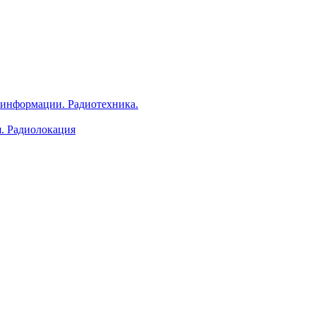
 информации. Радиотехника.
я. Радиолокация