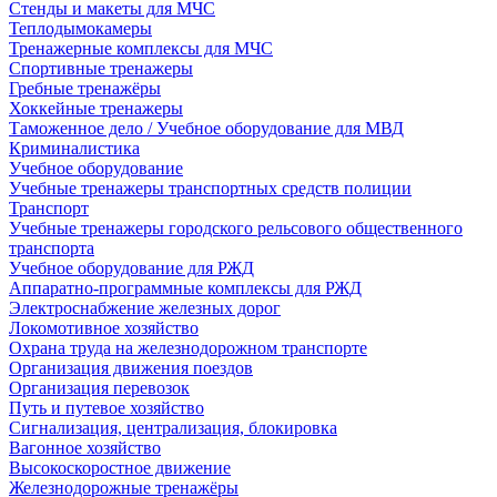
Стенды и макеты для МЧС
Теплодымокамеры
Тренажерные комплексы для МЧС
Спортивные тренажеры
Гребные тренажёры
Хоккейные тренажеры
Таможенное дело / Учебное оборудование для МВД
Криминалистика
Учебное оборудование
Учебные тренажеры транспортных средств полиции
Транспорт
Учебные тренажеры городского рельсового общественного
транспорта
Учебное оборудование для РЖД
Аппаратно-программные комплексы для РЖД
Электроснабжение железных дорог
Локомотивное хозяйство
Охрана труда на железнодорожном транспорте
Организация движения поездов
Организация перевозок
Путь и путевое хозяйство
Сигнализация, централизация, блокировка
Вагонное хозяйство
Высокоскоростное движение
Железнодорожные тренажёры