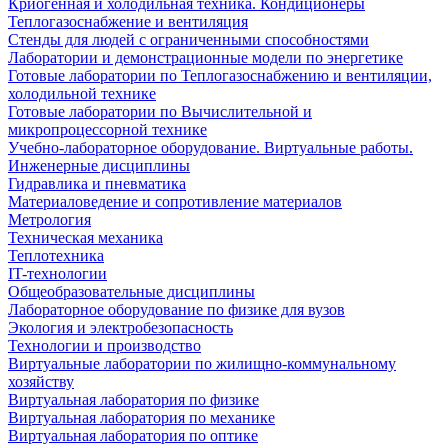
Криогенная и холодильная техника. Кондиционеры
Теплогазоснабжение и вентиляция
Стенды для людей с ограниченными способностями
Лаборатории и демонстрационные модели по энергетике
Готовые лаборатории по Теплогазоснабжению и вентиляции,
холодильной технике
Готовые лаборатории по Вычислительной и
микропроцессорной технике
Учебно-лабораторное оборудование. Виртуальные работы.
Инженерные дисциплины
Гидравлика и пневматика
Материаловедение и сопротивление материалов
Метрология
Техническая механика
Теплотехника
IT-технологии
Общеобразовательные дисциплины
Лабораторное оборудование по физике для вузов
Экология и электробезопасность
Технологии и производство
Виртуальные лаборатории по жилищно-коммунальному
хозяйству
Виртуальная лаборатория по физике
Виртуальная лаборатория по механике
Виртуальная лаборатория по оптике