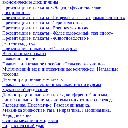
экономические дисциплины»
Презентации и плакаты «Общепрофессиональные
дисциплины»
Презентации и плакаты «Пищевая и легкая промышленность»
Презентации и плакаты «Строительство»
Презентации и плакаты «Военная техника»
Презентации и плакаты «Железнодорожный транспорт»
Презентации и плакаты «Животноводство и
растениеводство»
Презентация и плакаты «Газ и нефть»
Электронные плакаты
Плакат-планшет
Плакаты и наглядное пособие «Сельское хозяйство»
Мультимедийные и интерактивные комплексы. Наглядные
пособия
Демонстрационные комплексы
Плакаты на базе электронных плакатов по курсам
Звуковое оборудование
Демонстрационные комплексы, конференц. Системы,
лингафонные кабинеты, системы синхронного перевода .
Гидравлика. Пневматика. Газовая динамика.
Механика жидкости и газа. Гидравлика. Газодинамика.
Аэродинамика
Основы механики жидкости
Гидравлический удар