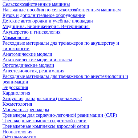
Сельскохозяйственные машины
Наглядные пособия по сельскохозяйственным машинам
Кузов и дополнительное оборудование
Детские автогородки и учебные площадки
Медицина. Биоинженерия. Ветеринария.
Акушерство и гинекология
Маммология
Расходные материалы для тренажеров по акушерству и
гинекологии
Анатомические модели
Анатомические модели и атласы
Ортопедические модели
Анестезиология, реанимация
Расходные материалы для тренажеров по анестезиологии и
реанимации
Эндоскопия
Кардиология
Хирургия, лапароскопия (тренажеры)
Косметология
Манекены-тренажеры
Тренажеры для сердечно-легочной реанимации (СЛР)
Тренажерные комплексы детской серии
Тренажерные комплексы взрослой серии
Неонатология
Офтальмология