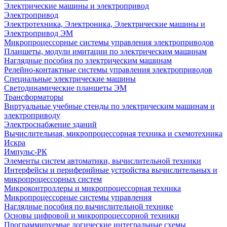
Электрические машины и электропривод
Электропривод
Электротехника, Электроника, Электрические машины и
Электропривод ЭМ
Микропроцессорные системы управления электроприводов
Планшеты, модули имитации по электрическим машинам
Наглядные пособия по электрическим машинам
Релейно-контактные системы управления электроприводов
Специальные электрические машины
Светодинамические планшеты ЭМ
Трансформаторы
Виртуальные учебные стенды по электрическим машинам и
электроприводу
Электроснабжение зданий
Вычислительная, микропроцессорная техника и схемотехника
Искра
Импульс-РК
Элементы систем автоматики, вычислительной техники
Интерфейсы и периферийные устройства вычислительных и
микропроцессорных систем
Микроконтроллеры и микропроцессорная техника
Микропроцессорные системы управления
Наглядные пособия по вычислительной технике
Основы цифровой и микропроцессорной техники
Программируемые логические интегральные схемы