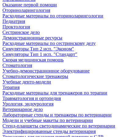
Оказание первой помощи
Оториноларингология
Расходные материалы по оториноларингологии
Педиатрия
Проктология
Сестринское дело
Демонстрационные ресурсы
Расходные материалы по сестринскому делу
Симуляторы Тип 2 исп. "Эконом"
Симуляторы Тип 1 исп. "Стандарт"
Скорая медицинская помощь
Стоматология
Учебно-демонстрационное оборудование
Стоматологические тренажеры
Учебные денто-модели
Терапия
Расходные материалы для тренажеров по терапии
Травматология и ортопедия
Урология, эндоурология
Ветеринарное дело
Лабораторные стенды и тренажеры по ветеринарии
Модели и учебные макеты по ветеринарии
Стенд-планшеты светодинамические по ветеринарии
Электрифицированные стенды ветеринария
Тренажеры для оказания первой помощи и СЛР