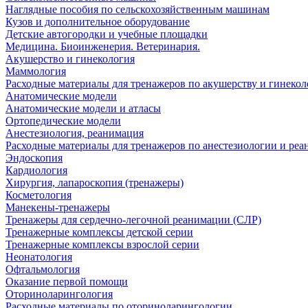
Наглядные пособия по сельскохозяйственным машинам
Кузов и дополнительное оборудование
Детские автогородки и учебные площадки
Медицина. Биоинженерия. Ветеринария.
Акушерство и гинекология
Маммология
Расходные материалы для тренажеров по акушерству и гинеко
Анатомические модели
Анатомические модели и атласы
Ортопедические модели
Анестезиология, реанимация
Расходные материалы для тренажеров по анестезиологии и ре
Эндоскопия
Кардиология
Хирургия, лапароскопия (тренажеры)
Косметология
Манекены-тренажеры
Тренажеры для сердечно-легочной реанимации (СЛР)
Тренажерные комплексы детской серии
Тренажерные комплексы взрослой серии
Неонатология
Офтальмология
Оказание первой помощи
Оториноларингология
Расходные материалы по оториноларингологии