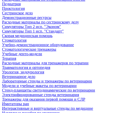
Педиатрия
Проктология
Сестринское дело
Демонстрационные ресурсы
Расходные материалы по сестринскому делу
Симуляторы Тип 2 исп. "Эконом"
Симуляторы Тип 1 исп. "Стандарт"
Скорая медицинская помощь
Стоматология
Учебно-демонстрационное оборудование
Стоматологические тренажеры
Учебные денто-модели
Терапия
Расходные материалы для тренажеров по терапии
Травматология и ортопедия
Урология, эндоурология
Ветеринарное дело
Лабораторные стенды и тренажеры по ветеринарии
Модели и учебные макеты по ветеринарии
Стенд-планшеты светодинамические по ветеринарии
Электрифицированные стенды ветеринария
Тренажеры для оказания первой помощи и СЛР
Имитаторы ран
Интерактивные и виртуальные стенды по медицине
Наглядные пособия по медицине