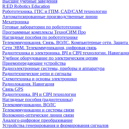
Высшие учебные заведения
R:ED Robotics Education
Робототехника. ГПС и ГПМ, CAD/CAM технологии
Автоматизированные производственные линии
Мехатроника
Готовые лаборатории по робототехнике
Программные комплексы ТехноСИМ Про
Наглядные пособия по робототехнике
Телекоммуникация. Связь. ВОЛС. Компьютерные сети. Защита
Сети ЭВМ. Телекоммуникация, цифровая связь
Радиотехника и электроника. ВЧ и СВЧ технологии. Навигаци
Учебное оборудование по электрическим цепям
Приемопередающие устройства
Радиоэлектронные системы, приборы и аппаратура
Радиотехнические цепи и сигналы
Схемотехника и основы электроники
Радиолокация. Навигация
Связь GPS
Радиотехника. ВЧ и СВЧ технологии
Наглядные пособия (радиотехника)
Телекоммуникации. ВОЛС
Телекоммуникации и системы связи
Волоконно-оптические линии связи
Аналого-цифровое преобразование
Устройства генерирования и формирования сигналов