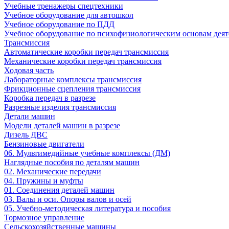
Учебные тренажеры спецтехники
Учебное оборудование для автошкол
Учебное оборудование по ПДД
Учебное оборудование по психофизиологическим основам деят
Трансмиссия
Автоматические коробки передач трансмиссия
Механические коробки передач трансмиссия
Ходовая часть
Лабораторные комплексы трансмиссия
Фрикционные сцепления трансмиссия
Коробка передач в разрезе
Разрезные изделия трансмиссия
Детали машин
Модели деталей машин в разрезе
Дизель ДВС
Бензиновые двигатели
06. Мультимедийные учебные комплексы (ДМ)
Наглядные пособия по деталям машин
02. Механические передачи
04. Пружины и муфты
01. Соединения деталей машин
03. Валы и оси. Опоры валов и осей
05. Учебно-методическая литература и пособия
Тормозное управление
Сельскохозяйственные машины