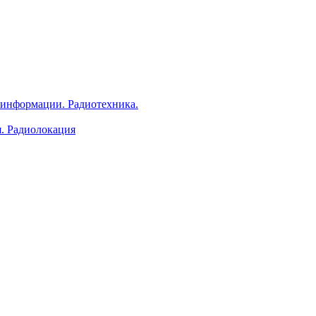
 информации. Радиотехника.
я. Радиолокация