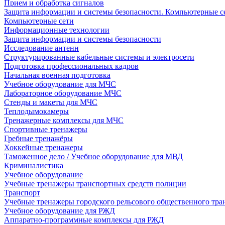
Прием и обработка сигналов
Защита информации и системы безопасности. Компьютерные се
Компьютерные сети
Информационные технологии
Защита информации и системы безопасности
Исследование антенн
Структурированные кабельные системы и электросети
Подготовка профессиональных кадров
Начальная военная подготовка
Учебное оборудование для МЧС
Лабораторное оборудование МЧС
Стенды и макеты для МЧС
Теплодымокамеры
Тренажерные комплексы для МЧС
Спортивные тренажеры
Гребные тренажёры
Хоккейные тренажеры
Таможенное дело / Учебное оборудование для МВД
Криминалистика
Учебное оборудование
Учебные тренажеры транспортных средств полиции
Транспорт
Учебные тренажеры городского рельсового общественного тра
Учебное оборудование для РЖД
Аппаратно-программные комплексы для РЖД