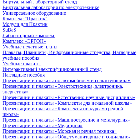
Виртуальный лабораторный стенд
Виртуальная лаборатория по электротехнике
Универсальное оборудование
Комплекс "Практик"
Модули для Практик
SuBaS
Лабораторный комплекс
Комплекс «ЭРГОН»
Учебные печатные платы
Плакаты, Планшеты, Информационные стредства, Наглядные
учебные пособия.
Учебные плакаты
Интерактивный электрифицированный стенд
Наглядные пособия
Презентации и плакаты по автомобилям и сельхозмашинам
Презентации и плакаты «Электротехника, электроника,
энергетика»
Презентации и плакаты «Естественно-научные дисциплины»
Презентации и плакаты «Комплекты для начальной школы»
Презентации и плакаты «Комплекты по курсам средней
школы»
Презентации и плакаты «Машиностроение и металлургия»
Презентации и плакаты «Медицина»
Презентации и плакаты «Морская и речная техника»
Презентации и плакаты «Общегуманитарные и социально-