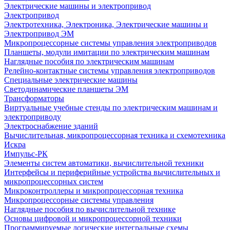
Электрические машины и электропривод
Электропривод
Электротехника, Электроника, Электрические машины и
Электропривод ЭМ
Микропроцессорные системы управления электроприводов
Планшеты, модули имитации по электрическим машинам
Наглядные пособия по электрическим машинам
Релейно-контактные системы управления электроприводов
Специальные электрические машины
Светодинамические планшеты ЭМ
Трансформаторы
Виртуальные учебные стенды по электрическим машинам и
электроприводу
Электроснабжение зданий
Вычислительная, микропроцессорная техника и схемотехника
Искра
Импульс-РК
Элементы систем автоматики, вычислительной техники
Интерфейсы и периферийные устройства вычислительных и
микропроцессорных систем
Микроконтроллеры и микропроцессорная техника
Микропроцессорные системы управления
Наглядные пособия по вычислительной технике
Основы цифровой и микропроцессорной техники
Программируемые логические интегральные схемы