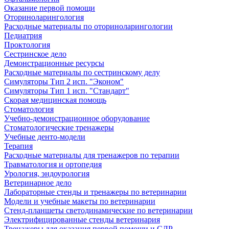
Оказание первой помощи
Оториноларингология
Расходные материалы по оториноларингологии
Педиатрия
Проктология
Сестринское дело
Демонстрационные ресурсы
Расходные материалы по сестринскому делу
Симуляторы Тип 2 исп. "Эконом"
Симуляторы Тип 1 исп. "Стандарт"
Скорая медицинская помощь
Стоматология
Учебно-демонстрационное оборудование
Стоматологические тренажеры
Учебные денто-модели
Терапия
Расходные материалы для тренажеров по терапии
Травматология и ортопедия
Урология, эндоурология
Ветеринарное дело
Лабораторные стенды и тренажеры по ветеринарии
Модели и учебные макеты по ветеринарии
Стенд-планшеты светодинамические по ветеринарии
Электрифицированные стенды ветеринария
Тренажеры для оказания первой помощи и СЛР