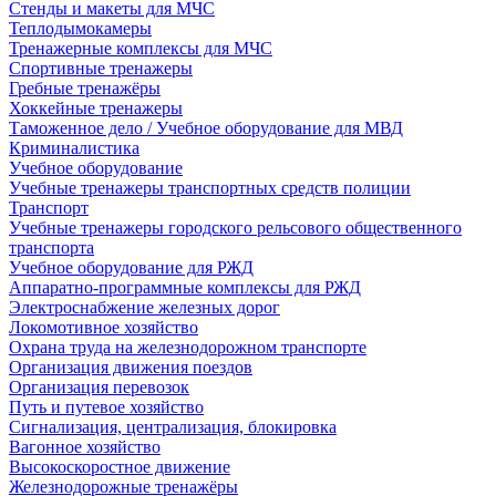
Стенды и макеты для МЧС
Теплодымокамеры
Тренажерные комплексы для МЧС
Спортивные тренажеры
Гребные тренажёры
Хоккейные тренажеры
Таможенное дело / Учебное оборудование для МВД
Криминалистика
Учебное оборудование
Учебные тренажеры транспортных средств полиции
Транспорт
Учебные тренажеры городского рельсового общественного
транспорта
Учебное оборудование для РЖД
Аппаратно-программные комплексы для РЖД
Электроснабжение железных дорог
Локомотивное хозяйство
Охрана труда на железнодорожном транспорте
Организация движения поездов
Организация перевозок
Путь и путевое хозяйство
Сигнализация, централизация, блокировка
Вагонное хозяйство
Высокоскоростное движение
Железнодорожные тренажёры