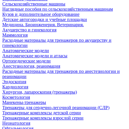
Сельскохозяйственные машины
Наглядные пособия по сельскохозяйственным машинам
Кузов и дополнительное оборудование
Детские автогородки и учебные площадки
Медицина. Биоинженерия. Ветеринария.
Акушерство и гинекология
Маммология
Расходные материалы для тренажеров по акушерству и
гинекологии
Анатомические модели
Анатомические модели и атласы
Ортопедические модели
Анестезиология, реанимация
Расходные материалы для тренажеров по анестезиологии и
реанимации
Эндоскопия
Кардиология
Хирургия, лапароскопия (тренажеры)
Косметология
Манекены-тренажеры
Тренажеры для сердечно-легочной реанимации (СЛР)
Тренажерные комплексы детской серии
Тренажерные комплексы взрослой серии
Неонатология
Офтальмология