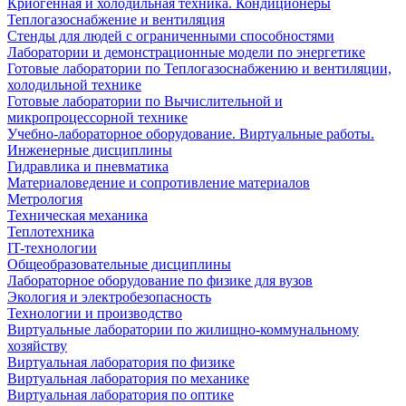
Криогенная и холодильная техника. Кондиционеры
Теплогазоснабжение и вентиляция
Стенды для людей с ограниченными способностями
Лаборатории и демонстрационные модели по энергетике
Готовые лаборатории по Теплогазоснабжению и вентиляции,
холодильной технике
Готовые лаборатории по Вычислительной и
микропроцессорной технике
Учебно-лабораторное оборудование. Виртуальные работы.
Инженерные дисциплины
Гидравлика и пневматика
Материаловедение и сопротивление материалов
Метрология
Техническая механика
Теплотехника
IT-технологии
Общеобразовательные дисциплины
Лабораторное оборудование по физике для вузов
Экология и электробезопасность
Технологии и производство
Виртуальные лаборатории по жилищно-коммунальному
хозяйству
Виртуальная лаборатория по физике
Виртуальная лаборатория по механике
Виртуальная лаборатория по оптике