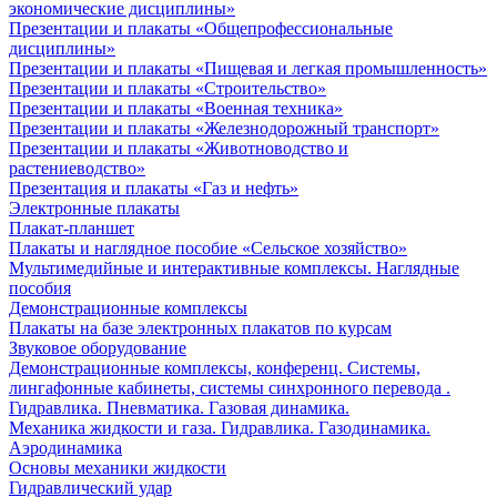
экономические дисциплины»
Презентации и плакаты «Общепрофессиональные
дисциплины»
Презентации и плакаты «Пищевая и легкая промышленность»
Презентации и плакаты «Строительство»
Презентации и плакаты «Военная техника»
Презентации и плакаты «Железнодорожный транспорт»
Презентации и плакаты «Животноводство и
растениеводство»
Презентация и плакаты «Газ и нефть»
Электронные плакаты
Плакат-планшет
Плакаты и наглядное пособие «Сельское хозяйство»
Мультимедийные и интерактивные комплексы. Наглядные
пособия
Демонстрационные комплексы
Плакаты на базе электронных плакатов по курсам
Звуковое оборудование
Демонстрационные комплексы, конференц. Системы,
лингафонные кабинеты, системы синхронного перевода .
Гидравлика. Пневматика. Газовая динамика.
Механика жидкости и газа. Гидравлика. Газодинамика.
Аэродинамика
Основы механики жидкости
Гидравлический удар