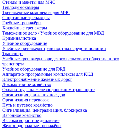
Стенды и макеты для МЧС
Теплодымокамеры
Тренажерные комплексы для МЧС
Спортивные тренажеры
Гребные тренажёры
Хоккейные тренажеры
Таможенное дело / Учебное оборудование для МВД
Криминалистика
Учебное оборудование
Учебные тренажеры транспортных средств полиции
Транспорт
Учебные тренажеры городского рельсового общественного
транспорта
Учебное оборудование для РЖД
Аппаратно-программные комплексы для РЖД
Электроснабжение железных дорог
Локомотивное хозяйство
Охрана труда на железнодорожном транспорте
Организация движения поездов
Организация перевозок
Путь и путевое хозяйство
Сигнализация, централизация, блокировка
Вагонное хозяйство
Высокоскоростное движение
Железнодорожные тренажёры