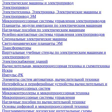
Электрические машины и электропривод
Электропривод
Электротехника, Электроника, Электрические машины и
Электропривод ЭМ
Микропроцессорные системы управления электроприводов
Планшеты, модули имитации по электрическим машинам
Наглядные пособия по электрическим машинам
Релейно-контактные системы управления электроприводов
Специальные электрические машины
Светодинамические планшеты ЭМ
Трансформаторы
Виртуальные учебные стенды по электрическим машинам и
электроприводу
Электроснабжение зданий
Вычислительная, микропроцессорная техника и схемотехника
Искра
Импульс-РК
Элементы систем автоматики, вычислительной техники
Интерфейсы и периферийные устройства вычислительных и
микропроцессорных систем
Микроконтроллеры и микропроцессорная техника
Микропроцессорные системы управления
Наглядные пособия по вычислительной технике
Основы цифровой и микропроцессорной техники
Программируемые логические интегральные схемы