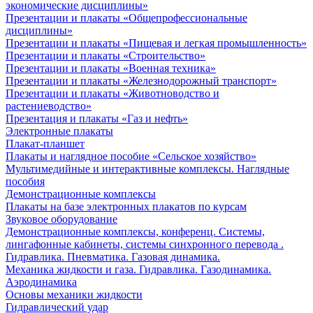
экономические дисциплины»
Презентации и плакаты «Общепрофессиональные
дисциплины»
Презентации и плакаты «Пищевая и легкая промышленность»
Презентации и плакаты «Строительство»
Презентации и плакаты «Военная техника»
Презентации и плакаты «Железнодорожный транспорт»
Презентации и плакаты «Животноводство и
растениеводство»
Презентация и плакаты «Газ и нефть»
Электронные плакаты
Плакат-планшет
Плакаты и наглядное пособие «Сельское хозяйство»
Мультимедийные и интерактивные комплексы. Наглядные
пособия
Демонстрационные комплексы
Плакаты на базе электронных плакатов по курсам
Звуковое оборудование
Демонстрационные комплексы, конференц. Системы,
лингафонные кабинеты, системы синхронного перевода .
Гидравлика. Пневматика. Газовая динамика.
Механика жидкости и газа. Гидравлика. Газодинамика.
Аэродинамика
Основы механики жидкости
Гидравлический удар