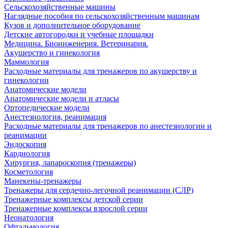
Сельскохозяйственные машины
Наглядные пособия по сельскохозяйственным машинам
Кузов и дополнительное оборудование
Детские автогородки и учебные площадки
Медицина. Биоинженерия. Ветеринария.
Акушерство и гинекология
Маммология
Расходные материалы для тренажеров по акушерству и
гинекологии
Анатомические модели
Анатомические модели и атласы
Ортопедические модели
Анестезиология, реанимация
Расходные материалы для тренажеров по анестезиологии и
реанимации
Эндоскопия
Кардиология
Хирургия, лапароскопия (тренажеры)
Косметология
Манекены-тренажеры
Тренажеры для сердечно-легочной реанимации (СЛР)
Тренажерные комплексы детской серии
Тренажерные комплексы взрослой серии
Неонатология
Офтальмология