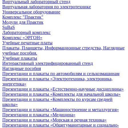
Виртуальный лабораторный стенд
Виртуальная лаборатория по электротехнике
Универсальное оборудование
Комплекс "Практик"
Модули для Практик
SuBaS
Лабораторный комплекс
Комплекс «ЭРГОН»
Учебные печатные платы
Плакаты, Планшеты, Информационные стредства, Наглядные
учебные пособия.
Учебные плакаты
Интерактивный электрифицированный стенд
Наглядные пособия
Презентации и плакаты по автомобилям и сельхозмашинам
Презентации и плакаты «Электротехника, электроника,
энергетика»
Презентации и плакаты «Естественно-научные дисциплины»
Презентации и плакаты «Комплекты для начальной школы»
Презентации и плакаты «Комплекты по курсам средней
школы»
Презентации и плакаты «Машиностроение и металлургия»
Презентации и плакаты «Медицина»
Презентации и плакаты «Морская и речная техника»
Презентации и плакаты «Общегуманитарные и социально-