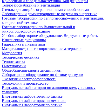
Криогенная и холодильная техника. Кондиционеры
Теплогазоснабжение и вентиляция
Стенды для людей с ограниченными способностями
Лаборатории и демонстрационные модели по энергетике
Готовые лаборатории по Теплогазоснабжению и вентиляции,
холодильной технике
Готовые лаборатории по Вычислительной и
микропроцессорной технике
Учебно-лабораторное оборудование. Виртуальные работы.
Инженерные дисциплины
Гидравлика и пневматика
Материаловедение и сопротивление материалов
Метрология
Техническая механика
Теплотехника
IT-технологии
Общеобразовательные дисциплины
Лабораторное оборудование по физике для вузов
Экология и электробезопасность
Технологии и производство
Виртуальные лаборатории по жилищно-коммунальному
хозяйству
Виртуальная лаборатория по физике
Виртуальная лаборатория по механике
Виртуальная лаборатория по оптике