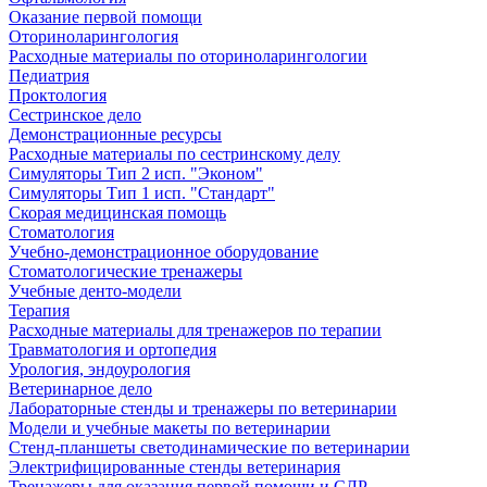
Оказание первой помощи
Оториноларингология
Расходные материалы по оториноларингологии
Педиатрия
Проктология
Сестринское дело
Демонстрационные ресурсы
Расходные материалы по сестринскому делу
Симуляторы Тип 2 исп. "Эконом"
Симуляторы Тип 1 исп. "Стандарт"
Скорая медицинская помощь
Стоматология
Учебно-демонстрационное оборудование
Стоматологические тренажеры
Учебные денто-модели
Терапия
Расходные материалы для тренажеров по терапии
Травматология и ортопедия
Урология, эндоурология
Ветеринарное дело
Лабораторные стенды и тренажеры по ветеринарии
Модели и учебные макеты по ветеринарии
Стенд-планшеты светодинамические по ветеринарии
Электрифицированные стенды ветеринария
Тренажеры для оказания первой помощи и СЛР